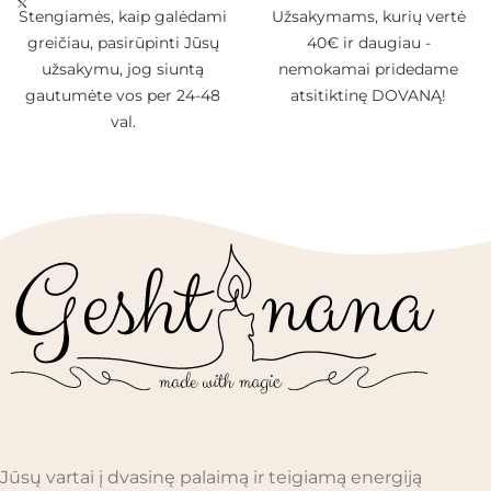
Stengiamės, kaip galėdami
Užsakymams, kurių vertė
greičiau, pasirūpinti Jūsų
40€ ir daugiau -
užsakymu, jog siuntą
nemokamai pridedame
gautumėte vos per 24-48
atsitiktinę DOVANĄ!
val.
Jūsų vartai į dvasinę palaimą ir teigiamą energiją