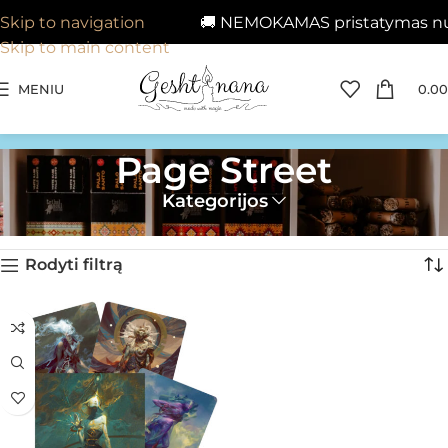
🚚 NEMOKAMAS pristatymas nuo
Skip to navigation
Skip to main content
MENIU
0.00
Page Street
Kategorijos
Pagrindinis
»
Page Street
Rezultatų: 1
Rodyti filtrą