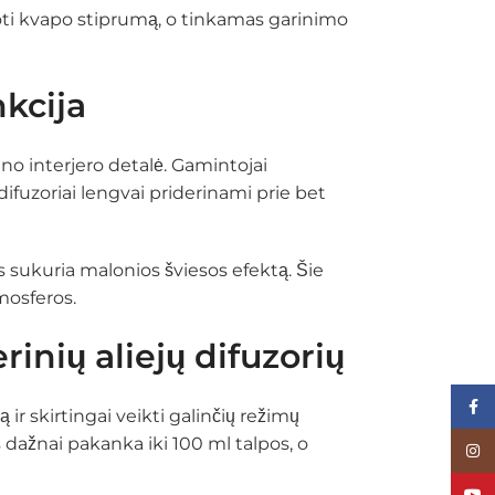
uoti kvapo stiprumą, o tinkamas garinimo
kcija
ino interjero detalė. Gamintojai
difuzoriai lengvai priderinami prie bet
 sukuria malonios šviesos efektą. Šie
mosferos.
rinių aliejų difuzorių
Face
 ir skirtingai veikti galinčių režimų
s dažnai pakanka iki 100 ml talpos, o
Inst