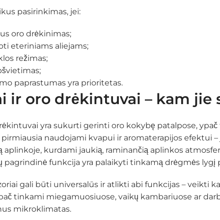
kus pasirinkimas, jei:
aus oro drėkinimas;
ti eteriniams aliejams;
klos režimas;
pšvietimas;
imo paprastumas yra prioritetas.
i ir oro drėkintuvai – kam jie s
 drėkintuvai yra sukurti gerinti oro kokybę patalpose, ypa
i pirmiausia naudojami kvapui ir aromaterapijos efektui – ji
 aplinkoje, kurdami jaukią, raminančią aplinkos atmosferą
ų pagrindinė funkcija yra palaikyti tinkamą drėgmės lygį 
zoriai gali būti universalūs ir atlikti abi funkcijas – veikti 
 ypač tinkami miegamuosiuose, vaikų kambariuose ar darb
onus mikroklimatas.