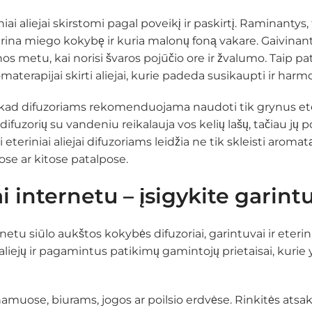
niai aliejai skirstomi pagal poveikį ir paskirtį. Raminantys
erina miego kokybę ir kuria malonų foną vakare. Gaivinanty
s metu, kai norisi švaros pojūčio ore ir žvalumo. Taip pa
omaterapijai skirti aliejai, kurie padeda susikaupti ir har
 kad difuzoriams rekomenduojama naudoti tik grynus eterin
difuzorių su vandeniu reikalauja vos kelių lašų, tačiau jų po
 eteriniai aliejai difuzoriams leidžia ne tik skleisti arom
e ar kitose patalpose.
i internetu – įsigykite garin
etu siūlo aukštos kokybės difuzoriai, garintuvai ir eterin
 aliejų ir pagamintus patikimų gamintojų prietaisai, kuri
amuose, biurams, jogos ar poilsio erdvėse. Rinkitės atsa