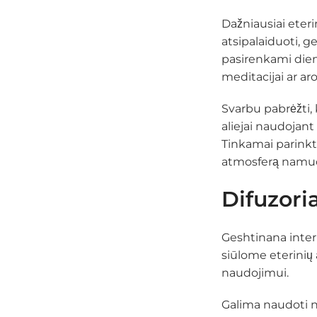
Dažniausiai eteri
atsipalaiduoti, g
pasirenkami dieno
meditacijai ar ar
Svarbu pabrėžti,
aliejai naudojant 
Tinkamai parinkti
atmosferą namuos
Difuzoria
Geshtinana intern
siūlome eterinių
naudojimui.
Galima naudoti n