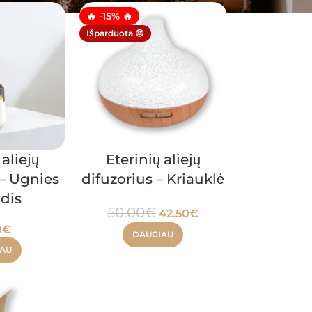
🔥 -15% 🔥
Išparduota 😔
 aliejų
Eterinių aliejų
 – Ugnies
difuzorius – Kriauklė
odis
50.00
€
42.50
€
0
€
DAUGIAU
IAU