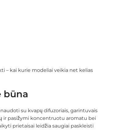
i – kai kurie modeliai veikia net kelias
ie būna
ti naudoti su kvapų difuzoriais, garintuvais
 šaknų ir pasižymi koncentruotu aromatu bei
yti prietaisai leidžia saugiai paskleisti