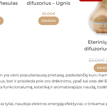
Viesulas
difuzorius – Ugnis
€
35.00
€
U
DAUGIAU
Eterinių
difuzorius
32.00
€
DAUG
en yra vieni populiariausių prietaisų, padedančių kurti h
pus, bet ir prisideda prie oro drėkinimo, ypač kai oras dėl
gia funkcionalumą, estetiką ir aromaterapijos naudą, tod
ikia tyliai, naudoja elektros energiją efektyviai, o tinkama