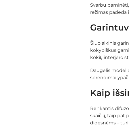
Svarbu paminėti, 
režimas padeda i
Garintuv
Šiuolaikinis gari
kokybiškus gamini
kokių interjero sti
Daugelis modelių
sprendimai ypač 
Kaip išsi
Renkantis difuzori
skaičių, taip pat
didesnėms – turi