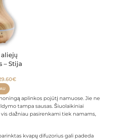
 aliejų
 – Stija
29.60
€
IAU
armoningą aplinkos pojūtį namuose. Jie ne
 šildymo tampa sausas. Šiuolaikiniai
ėl vis dažniau pasirenkami tiek namams,
i parinktas kvapų difuzorius gali padeda