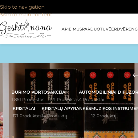
Skip to navigation
Skip to main content
APIE MUS
PARDUOTUVĖ
ERDVĖ
RENGI
BŪRIMO KORTOS
AKCIJA
AUTOMOBILINIAI DIFUZOR
1 851 Produktas
121 Produktas
4 Produktai
KRISTALAI
KRISTALŲ APYRANKĖS
MUZIKOS INSTRUME
171 Produktas
14 Produktų
12 Produktų
PRODUKTŲ KATEGORIJOS
Pagrindinis
»
Dif
Akcija