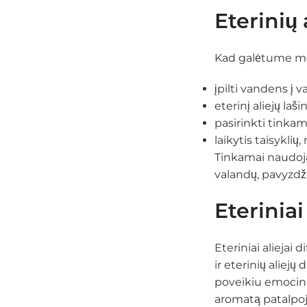
Eterinių 
Kad galėtume mė
įpilti vandens į 
eterinį aliejų laši
pasirinkti tinka
laikytis taisykli
Tinkamai naudojam
valandų, pavyzdžiu
Eteriniai
Eteriniai aliejai 
ir eterinių aliejų
poveikiu emocinei 
aromatą patalpoj