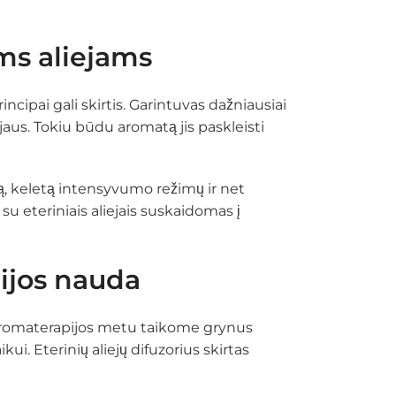
ams aliejams
incipai gali skirtis. Garintuvas dažniausiai
ejaus. Tokiu būdu aromatą jis paskleisti
mą, keletą intensyvumo režimų ir net
 su eteriniais aliejais suskaidomas į
pijos nauda
i. Aromaterapijos metu taikome grynus
ikui. Eterinių aliejų difuzorius skirtas