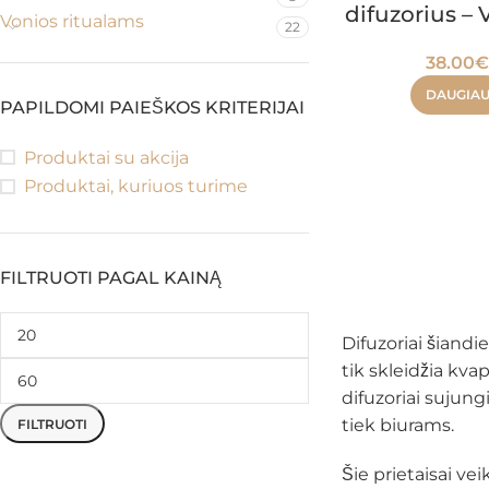
difuzorius – 
Vonios ritualams
22
38.00
DAUGIA
PAPILDOMI PAIEŠKOS KRITERIJAI
Produktai su akcija
Produktai, kuriuos turime
FILTRUOTI PAGAL KAINĄ
Difuzoriai šiandi
tik skleidžia kva
difuzoriai sujun
tiek biurams.
FILTRUOTI
Šie prietaisai ve