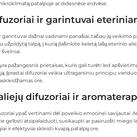
ikroklimatą patalpoje ar didesnėse erdvėse.
fuzoriai ir garintuvai eterini
r garintuvai dažnai vadinami panašiai, tačiau jų veikimo pr
užpildytą talpą, į kurią įlašinkite keletą lašų eterinio ali
 švelniai.
yra pažangesnis prietaisas, kuris gali turėti led apšvieti
. Įprastai difuzoriai veikia ultragarsiniu principu: vanduo
askleidžiamas ore.
aliejų difuzoriai ir aromatera
ifuzoriai ypač vertinami dėl poveikio emocinei savijauta
 jie gelbsti atsipalaiduoti, susikaupti ar pasiruošti miego la
ai ir efektyviai skleisti kvapą patalpų ore.