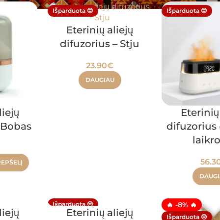
Išparduota 😔
Išparduota 😔
Eterinių aliejų
difuzorius – Stju
23.90
€
DAUGIAU
liejų
Eterinių
– Bobas
difuzorius
laikr
56.3
REPŠELĮ
DAUG
Išparduota 😔
🔥 -8% 🔥
liejų
Eterinių aliejų
Išparduota 😔