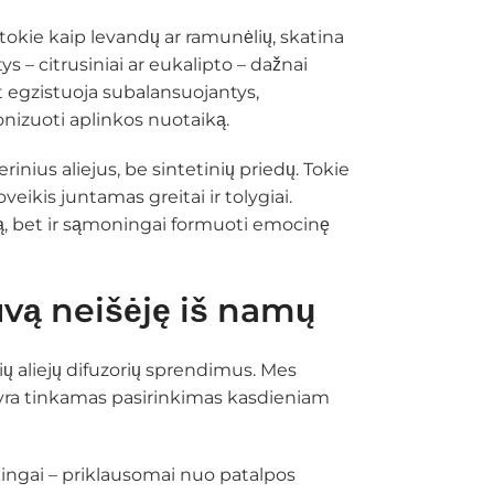
, tokie kaip levandų ar ramunėlių, skatina
s – citrusiniai ar eukalipto – dažnai
t egzistuoja subalansuojantys,
monizuoti aplinkos nuotaiką.
ius aliejus, be sintetinių priedų. Tokie
veikis juntamas greitai ir tolygiai.
atą, bet ir sąmoningai formuoti emocinę
tuvą neišėję iš namų
ių aliejų difuzorių sprendimus. Mes
e yra tinkamas pasirinkimas kasdieniam
kingai – priklausomai nuo patalpos