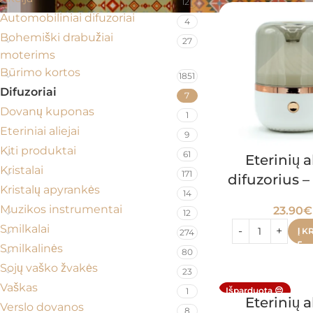
121
Automobiliniai difuzoriai
4
Bohemiški drabužiai
27
moterims
Būrimo kortos
1851
Difuzoriai
7
Dovanų kuponas
1
Eteriniai aliejai
9
Kiti produktai
61
Eterinių a
Kristalai
171
difuzorius 
Kristalų apyrankės
14
Muzikos instrumentai
23.90
€
12
Smilkalai
Į K
274
Smilkalinės
80
Sojų vaško žvakės
23
Vaškas
Išparduota 😔
1
Eterinių a
Verslo dovanos
8