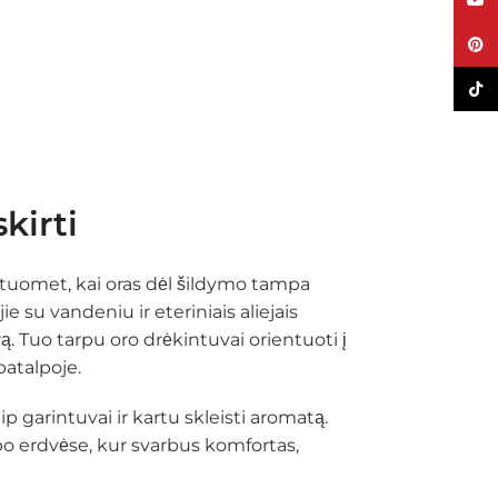
YouT
Pinte
TikTo
kirti
č tuomet, kai oras dėl šildymo tampa
e su vandeniu ir eteriniais aliejais
. Tuo tarpu oro drėkintuvai orientuoti į
patalpoje.
kaip garintuvai ir kartu skleisti aromatą.
o erdvėse, kur svarbus komfortas,