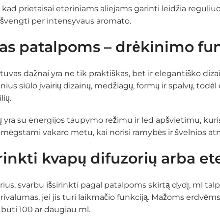
kad prietaisai eteriniams aliejams garinti leidžia reguli
švengti per intensyvaus aromato.
as patalpoms – drėkinimo fun
ntuvas dažnai yra ne tik praktiškas, bet ir elegantiško diza
us siūlo įvairių dizainų, medžiagų, formų ir spalvų, todėl 
lių.
 yra su energijos taupymo režimu ir led apšvietimu, kuris
mėgstami vakaro metu, kai norisi ramybės ir švelnios at
rinkti kvapų difuzorių arba ete
us, svarbu išsirinkti pagal patalpoms skirtą dydį, ml talpą
 privalumas, jei jis turi laikmačio funkciją. Mažoms erdvėm
 būti 100 ar daugiau ml.