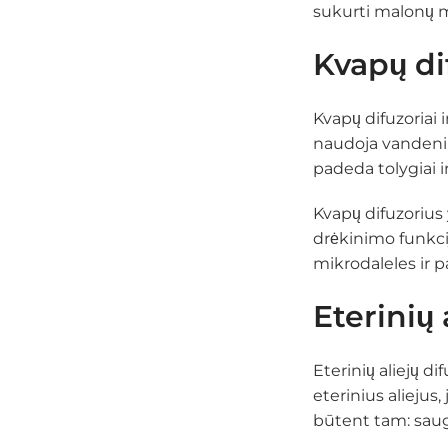
sukurti malonų m
Kvapų di
Kvapų difuzoriai i
naudoja vandeniu 
padeda tolygiai ir
Kvapų difuzorius 
drėkinimo funkciją
mikrodaleles ir p
Eterinių 
Eterinių aliejų d
eterinius aliejus,
būtent tam: saugi