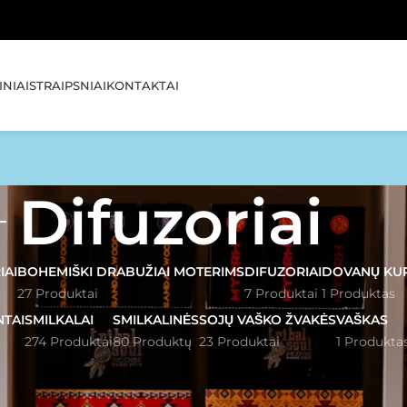
🚚 NEMOKAMA
NIAI
STRAIPSNIAI
KONTAKTAI
Difuzoriai
IAI
BOHEMIŠKI DRABUŽIAI MOTERIMS
DIFUZORIAI
DOVANŲ KU
27 Produktai
7 Produktai
1 Produktas
NTAI
SMILKALAI
SMILKALINĖS
SOJŲ VAŠKO ŽVAKĖS
VAŠKAS
274 Produktai
80 Produktų
23 Produktai
1 Produkta
uzoriai
Rodyti
1