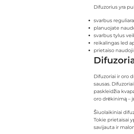
Difuzorius yra pui
svarbus reguliar
planuojate naudo
svarbus tylus vei
reikalingas led a
prietaiso naudoj
Difuzoria
Difuzoriai ir oro
sausas. Difuzoria
paskleidžia kvapą
oro drėkinimą – j
Šiuolaikiniai difu
Tokie prietaisai
savijauta ir mal