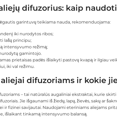
aliejų difuzorius: kaip naudoti
gautis garintuvų teikiama nauda, rekomenduojama:
vandenį iki nurodytos ribos;
nti lašų principu;
mą intensyvumo režimą;
ų, nurodytų gamintojo.
as prietaisas padės išlaikyti pastovų kvapą ir ilgiau veikt
i, iki val režimu.
 aliejai difuzoriams ir kokie j
difuzoriams – tai natūralūs augaliniai ekstraktai, kurie skir
 difuzoriais. Jie išgaunami iš žiedų, lapų, žievės, sakų ar
ir fizinei savijautai. Naudojami eteriniams aliejams pritaik
e, išlaikant tinkamą intensyvumo balansą.