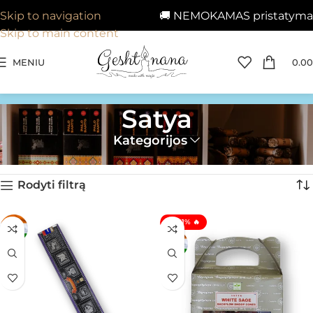
🚚 NEMOKAMAS pristatymas 
Skip to navigation
Skip to main content
MENIU
0.00
Satya
Kategorijos
Pagrindinis
»
Satya
»
Page 3
Rodoma 49–50 iš 50
Rodyti filtrą
🔥 -11% 🔥