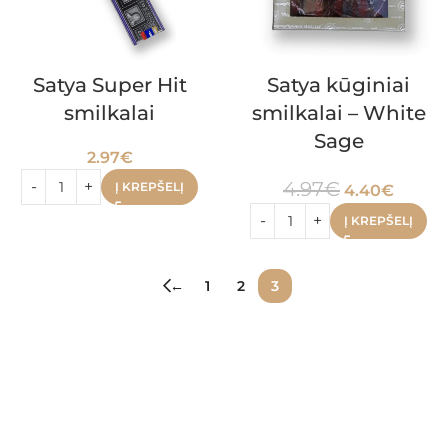
Satya Super Hit
Satya kūginiai
smilkalai
smilkalai – White
Sage
2.97
€
4.97
€
Į KREPŠELĮ
4.40
€
Į KREPŠELĮ
←
1
2
3