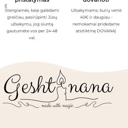
Stengiamės, kaip galėdami
Užsakymams, kurių vertė
greičiau, pasirūpinti Jūsų
40€ ir daugiau -
užsakymu, jog siuntą
nemokamai pridedame
gautumėte vos per 24-48
atsitiktinę DOVANĄ!
val.