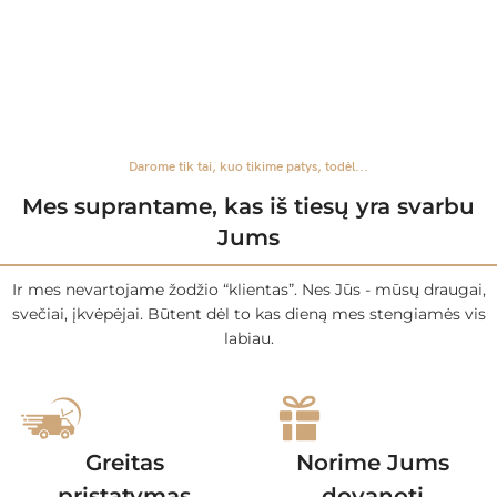
Darome tik tai, kuo tikime patys, todėl...
Mes suprantame, kas iš tiesų yra svarbu
Jums
Ir mes nevartojame žodžio “klientas”. Nes Jūs - mūsų draugai,
svečiai, įkvėpėjai. Būtent dėl to kas dieną mes stengiamės vis
labiau.
Greitas
Norime Jums
pristatymas
dovanoti