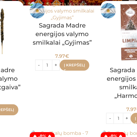
Sagrada Madre
energijos valymo
smilkalai „Gyjimas”
7.97
€
Į KREPŠELĮ
Madre
Sagrada
valymo
energijos
tgaiva”
smilk
„Harmo
7.97
REPŠELĮ
Į
🔥 -8% 🔥
🔥 -8% 🔥