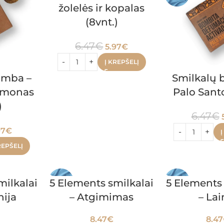
žolelės ir kopalas
(8vnt.)
6.47
€
5.97
€
Į KREPŠELĮ
omba –
Smilkalų 
namonas
Palo Santo
)
6.47
€
97
€
Į
REPŠELĮ
milkalai
5 Elements smilkalai
5 Elements 
ija
– Atgimimas
– La
8.47
€
8.47