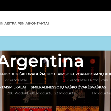
🚚 NEMO
NIAI
STRAIPSNIAI
KONTAKTAI
Argentina
IAI
BOHEMIŠKI DRABUŽIAI MOTERIMS
DIFUZORIAI
DOVANŲ KU
27 Produktai
7 Produktai
1 Produktas
NTAI
SMILKALAI
SMILKALINĖS
SOJŲ VAŠKO ŽVAKĖS
VAŠKAS
280 Produktų
80 Produktų
23 Produktai
1 Produkta
entina
Rodyti
1