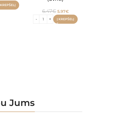
 KREPŠELĮ
6.47
€
5.97
€
Į KREPŠELĮ
rbu Jums