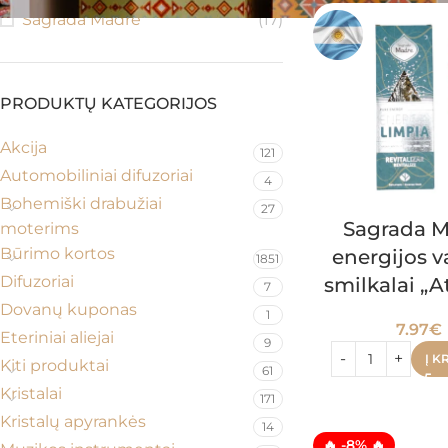
Sagrada Madre
(17)
PRODUKTŲ KATEGORIJOS
Akcija
121
Automobiliniai difuzoriai
4
Bohemiški drabužiai
27
Sagrada 
moterims
Būrimo kortos
energijos 
1851
Difuzoriai
smilkalai „A
7
Dovanų kuponas
1
7.97
€
Eteriniai aliejai
9
Į K
Kiti produktai
61
Kristalai
171
Kristalų apyrankės
14
🔥 -8% 🔥