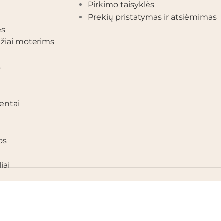
Pirkimo taisyklės
Prekių pristatymas ir atsiėmimas
ės
žiai moterims
s
entai
os
s
iai