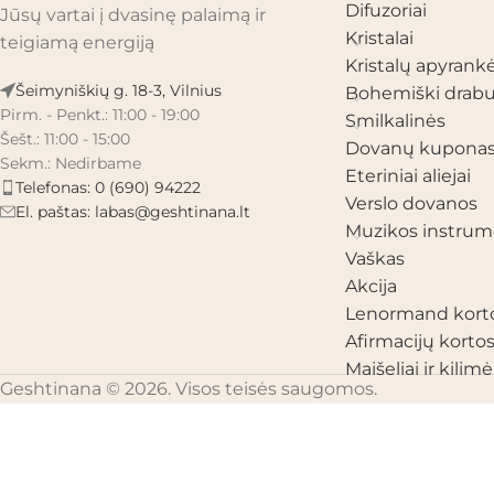
Difuzoriai
Jūsų vartai į dvasinę palaimą ir
Kristalai
teigiamą energiją
Kristalų apyrank
Šeimyniškių g. 18-3, Vilnius
Bohemiški drabu
Pirm. - Penkt.: 11:00 - 19:00
Smilkalinės
Šešt.: 11:00 - 15:00
Dovanų kupona
Sekm.: Nedirbame
Eteriniai aliejai
Telefonas: 0 (690) 94222
Verslo dovanos
El. paštas:
labas@geshtinana.lt
Muzikos instrum
Vaškas
Akcija
Lenormand kort
Afirmacijų korto
Maišeliai ir kilimėl
Geshtinana © 2026. Visos teisės saugomos.