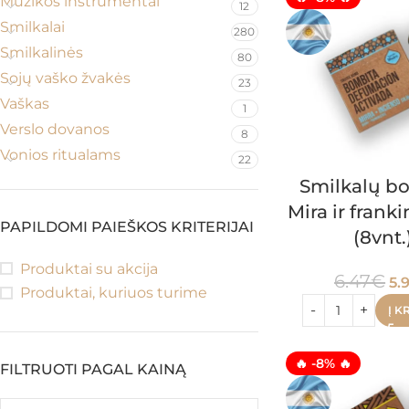
Muzikos instrumentai
12
Smilkalai
280
Smilkalinės
80
Sojų vaško žvakės
23
Vaškas
1
Verslo dovanos
8
Vonios ritualams
22
Smilkalų b
Mira ir frank
PAPILDOMI PAIEŠKOS KRITERIJAI
(8vnt.
Produktai su akcija
6.47
€
5.
Produktai, kuriuos turime
Į K
🔥 -8% 🔥
FILTRUOTI PAGAL KAINĄ