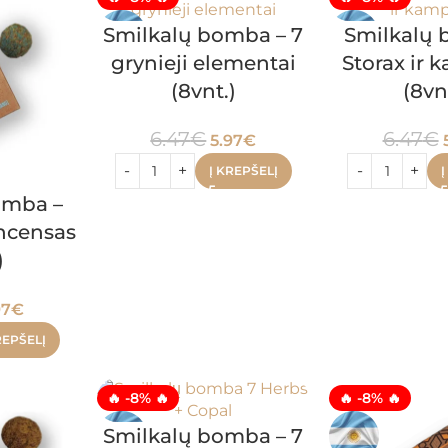
Smilkalų bomba – 7
Smilkalų 
grynieji elementai
Storax ir 
(8vnt.)
(8vn
6.47
€
6.47
€
5.97
€
Į KREPŠELĮ
Į
omba –
incensas
)
97
€
REPŠELĮ
🔥 -8% 🔥
🔥 -8% 🔥
Smilkalų bomba – 7