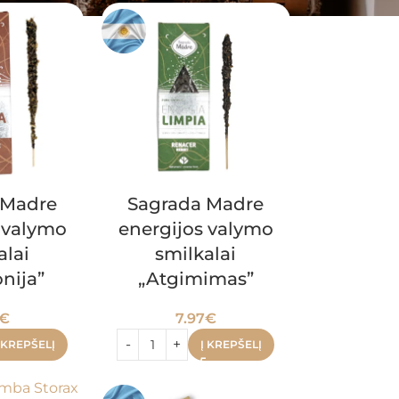
 Madre
Sagrada Madre
 valymo
energijos valymo
alai
smilkalai
nija”
„Atgimimas”
€
7.97
€
 KREPŠELĮ
Į KREPŠELĮ