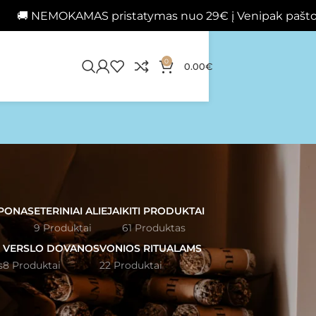
KAMAS pristatymas nuo 29€ į Venipak paštomatus 📦
0
0.00
€
PONAS
ETERINIAI ALIEJAI
KITI PRODUKTAI
9 Produktai
61 Produktas
VERSLO DOVANOS
VONIOS RITUALAMS
s
8 Produktai
22 Produktai
2
24