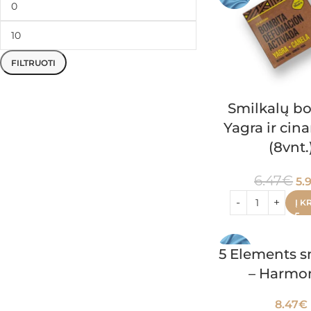
FILTRUOTI
Smilkalų b
Yagra ir ci
(8vnt.
6.47
€
5.
Į K
5 Elements s
– Harmon
8.47
€