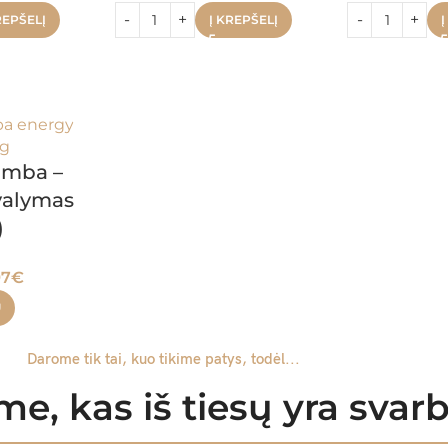
REPŠELĮ
Į KREPŠELĮ
Į
omba –
valymas
)
97
€
U
Darome tik tai, kuo tikime patys, todėl...
e, kas iš tiesų yra sva