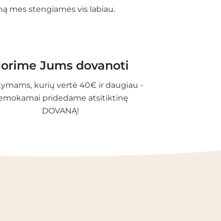
eną mes stengiamės vis labiau.
orime Jums dovanoti
ymams, kurių vertė 40€ ir daugiau -
emokamai pridedame atsitiktinę
DOVANĄ!