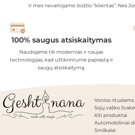
Ir mes nevartojame žodžio “klientas”. Nes Jūs
100% saugus atsiskaitymas
Naudojame tik modernias ir naujas
technologijas, kad užtikrintume paprastą ir
saugų atsiskaitymą.
PRODUKTŲ KAT
Vonios ritualams
Sojų vaško žvakė
Kiti produktai
Automobiliniai di
Smilkalai