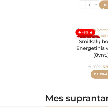
Į K
🔥 -8% 🔥
Išparduota 😔
Smilkalų b
Energetinis 
(8vnt.
6.47
€
5.
DAUGIA
Mes suprantam