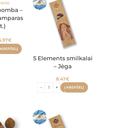
bomba –
kamparas
t.)
5.97
€
 KREPŠELĮ
5 Elements smilkalai
– Jėga
8.47
€
Į KREPŠELĮ