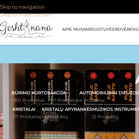
Skip to navigation
Skip to main content
APIE MUS
PARDUOTUVĖ
ERDVĖ
RENGI
BŪRIMO KORTOS
AKCIJA
AUTOMOBILINIAI DIFUZOR
1 851 Produktas
121 Produktas
4 Produktai
KRISTALAI
KRISTALŲ APYRANKĖS
MUZIKOS INSTRUME
171 Produktas
14 Produktų
12 Produktų
FILTRUOTI PAGAL PREKINĮ
Pagrindinis
»
Arg
ŽENKLĄ