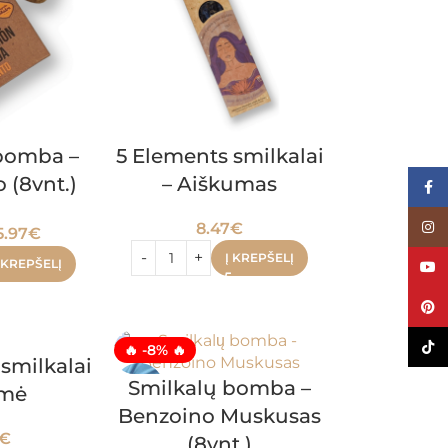
bomba –
5 Elements smilkalai
 (8vnt.)
– Aiškumas
Face
Inst
8.47
€
5.97
€
Į KREPŠELĮ
 KREPŠELĮ
YouT
Pinte
TikTo
🔥 -8% 🔥
smilkalai
Smilkalų bomba –
imė
Benzoino Muskusas
€
(8vnt.)