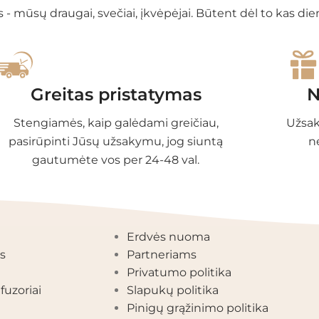
 - mūsų draugai, svečiai, įkvėpėjai. Būtent dėl to kas di
Greitas pristatymas
N
Stengiamės, kaip galėdami greičiau,
Užsak
pasirūpinti Jūsų užsakymu, jog siuntą
n
gautumėte vos per 24-48 val.
EGORIJOS
INFORMACIJA
Erdvės nuoma
s
Partneriams
Privatumo politika
fuzoriai
Slapukų politika
Pinigų grąžinimo politika