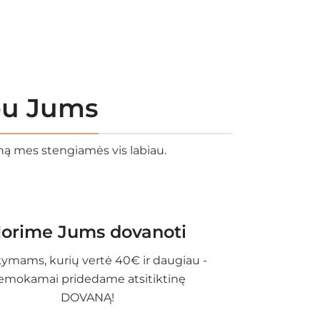
rbu Jums
eną mes stengiamės vis labiau.
orime Jums dovanoti
ymams, kurių vertė 40€ ir daugiau -
emokamai pridedame atsitiktinę
DOVANĄ!