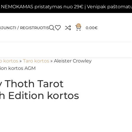
S pristatymas nuo 29€ į Venipak paštomatus 📦
Pap
0
SIJUNGTI / REGISTRUOTIS
0.00
€
o kortos
»
Taro kortos
»
Aleister Crowley
tion kortos AGM
y Thoth Tarot
 Edition kortos