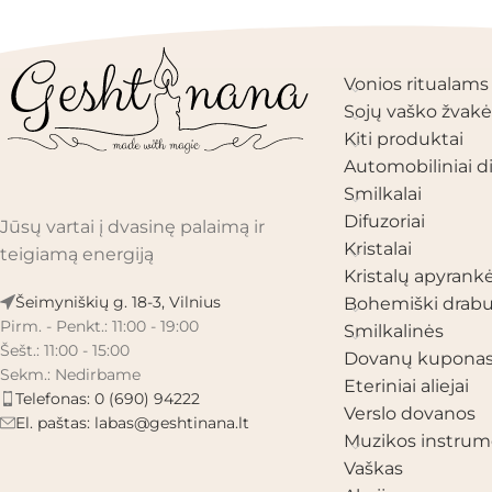
PRODUKTŲ KAT
Vonios ritualams
Sojų vaško žvakė
Kiti produktai
Automobiliniai di
Smilkalai
Difuzoriai
Jūsų vartai į dvasinę palaimą ir
Kristalai
teigiamą energiją
Kristalų apyrank
Šeimyniškių g. 18-3, Vilnius
Bohemiški drabu
Pirm. - Penkt.: 11:00 - 19:00
Smilkalinės
Šešt.: 11:00 - 15:00
Dovanų kupona
Sekm.: Nedirbame
Eteriniai aliejai
Telefonas: 0 (690) 94222
Verslo dovanos
El. paštas:
labas@geshtinana.lt
Muzikos instrum
Vaškas