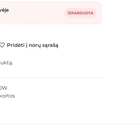
vėje
IŠPARDUOTA
Pridėti į norų sąrašą
duktą.
2OW
kortos