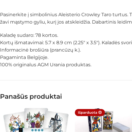
Pasinerkite į simbolinius Aleisterio Crowley Taro turtus. 
žavi mąstymo gyliu, kurį jos atskleidžia. Dabartinis leidim
Kaladę sudaro: 78 kortos.
Kortų išmatavimai: 5.7 x 8.9 cm (2.25″ x 3.5″). Kaladės svori
Informacinė brošiūra (prancūzų k.).
Pagaminta Belgijoje.
100% originalus AGM Urania produktas.
Panašūs produktai
Išparduota 😔