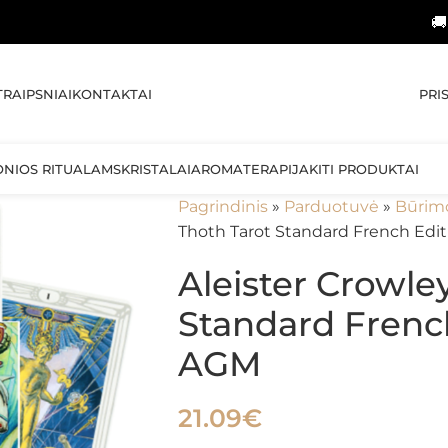
🚚 NEMOKAMA
PRI
TRAIPSNIAI
KONTAKTAI
ONIOS RITUALAMS
KRISTALAI
AROMATERAPIJA
KITI PRODUKTAI
Pagrindinis
»
Parduotuvė
»
Būrim
Thoth Tarot Standard French Edi
Aleister Crowle
Standard French
AGM
21.09
€