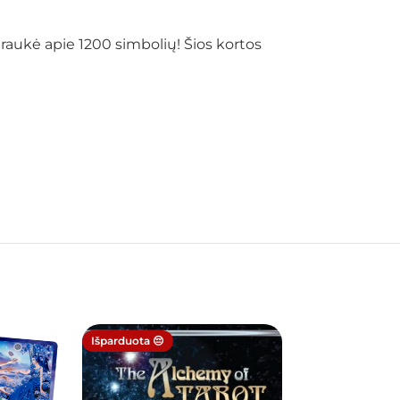
įtraukė apie 1200 simbolių! Šios kortos
Išparduota 😔
Išparduota 😔