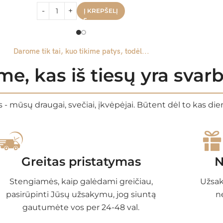
Į KREPŠELĮ
Darome tik tai, kuo tikime patys, todėl...
e, kas iš tiesų yra sva
 - mūsų draugai, svečiai, įkvėpėjai. Būtent dėl to kas di
Greitas pristatymas
N
Stengiamės, kaip galėdami greičiau,
Užsak
pasirūpinti Jūsų užsakymu, jog siuntą
n
gautumėte vos per 24-48 val.