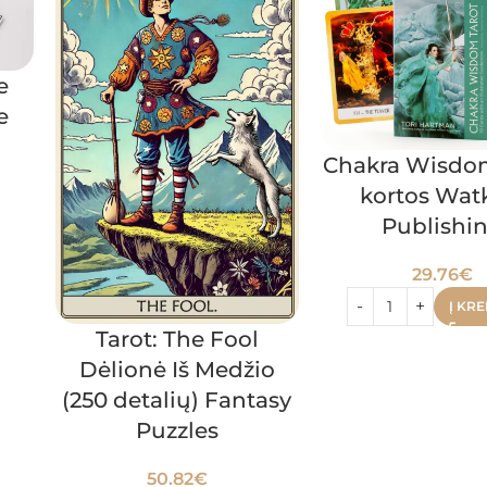
e
e
ų
Chakra Wisdom
kortos Wat
Publishi
29.76
€
Į KRE
Tarot: The Fool
Dėlionė Iš Medžio
(250 detalių) Fantasy
Puzzles
50.82
€