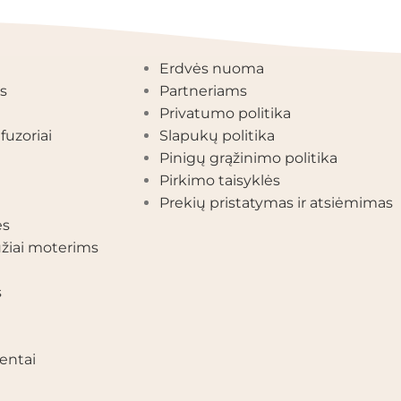
EGORIJOS
INFORMACIJA
Erdvės nuoma
s
Partneriams
Privatumo politika
fuzoriai
Slapukų politika
Pinigų grąžinimo politika
Pirkimo taisyklės
Prekių pristatymas ir atsiėmimas
ės
žiai moterims
s
entai