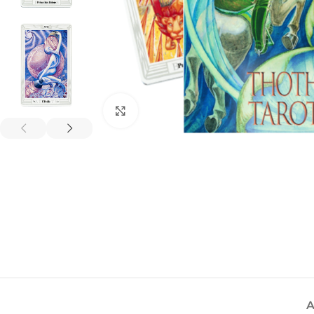
Spustelėkite, kad padidintumėte