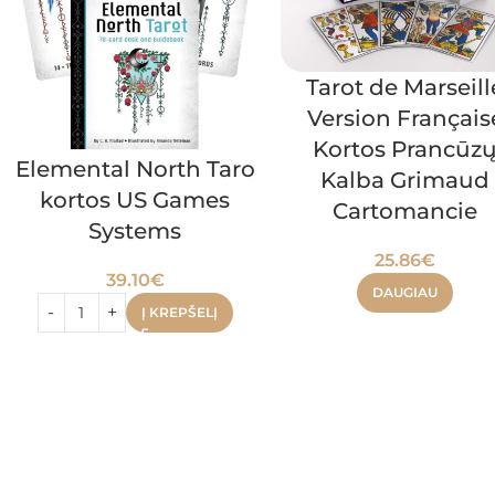
Tarot de Marseill
Version Français
Kortos Prancūz
Elemental North Taro
Kalba Grimaud
kortos US Games
Cartomancie
Systems
25.86
€
39.10
€
DAUGIAU
Į KREPŠELĮ