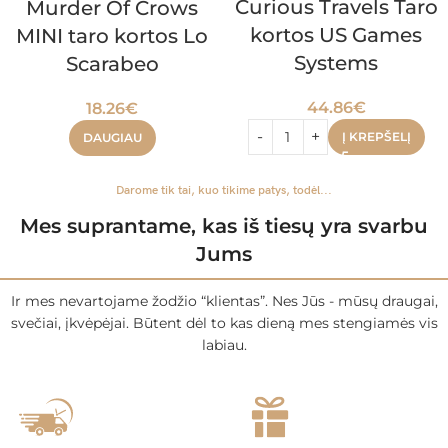
Curious Travels Taro
Murder Of Crows
kortos US Games
MINI taro kortos Lo
Systems
Scarabeo
44.86
€
18.26
€
Į KREPŠELĮ
DAUGIAU
Darome tik tai, kuo tikime patys, todėl...
Mes suprantame, kas iš tiesų yra svarbu
Jums
Ir mes nevartojame žodžio “klientas”. Nes Jūs - mūsų draugai,
svečiai, įkvėpėjai. Būtent dėl to kas dieną mes stengiamės vis
labiau.