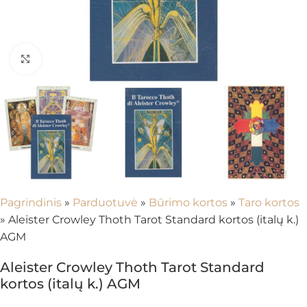
Spustelėkite, kad padidintumėte
Pagrindinis
»
Parduotuvė
»
Būrimo kortos
»
Taro kortos
»
Aleister Crowley Thoth Tarot Standard kortos (italų k.)
AGM
Aleister Crowley Thoth Tarot Standard
kortos (italų k.) AGM