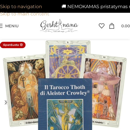
🚚 NEMOKAMAS pristatymas nuo 
Skip to navigation
Skip to main content
MENIU
0.00
Išparduota 😔