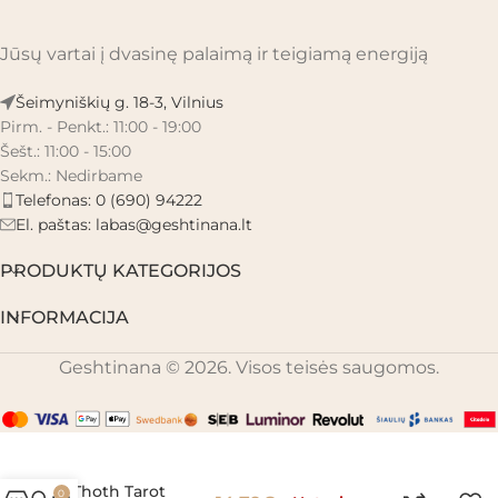
Jūsų vartai į dvasinę palaimą ir teigiamą energiją
Šeimyniškių g. 18-3, Vilnius
Pirm. - Penkt.: 11:00 - 19:00
Šešt.: 11:00 - 15:00
Sekm.: Nedirbame
Telefonas: 0 (690) 94222
El. paštas:
labas@geshtinana.lt
PRODUKTŲ KATEGORIJOS
INFORMACIJA
Geshtinana © 2026. Visos teisės saugomos.
Aleister Crowley
Thoth Tarot
0