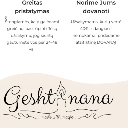
Greitas
Norime Jums
pristatymas
dovanoti
Stengiamės, kaip galėdami
Užsakymams, kurių vertė
greičiau, pasirūpinti Jūsų
40€ ir daugiau -
užsakymu, jog siuntą
nemokamai pridedame
gautumėte vos per 24-48
atsitiktinę DOVANĄ!
val.