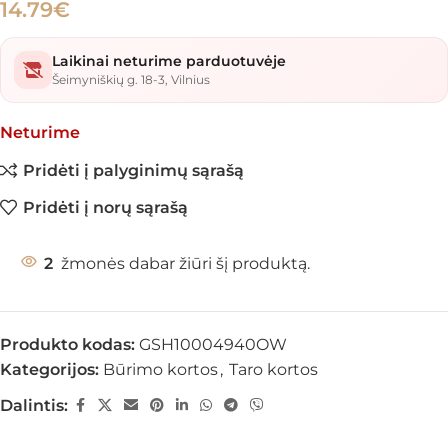
14.79
€
Laikinai neturime parduotuvėje
Šeimyniškių g. 18-3, Vilnius
Neturime
Pridėti į palyginimų sąrašą
Pridėti į norų sąrašą
2
žmonės dabar žiūri šį produktą.
Produkto kodas:
GSH10004940OW
Kategorijos:
Būrimo kortos
,
Taro kortos
Dalintis: