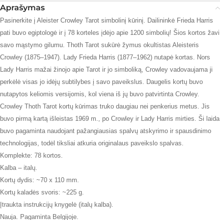
Aprašymas
Pasinerkite į Aleister Crowley Tarot simbolinį kūrinį. Dailininkė Frieda Harris
pati buvo egiptologė ir į 78 korteles įdėjo apie 1200 simbolių! Šios kortos žavi
savo mąstymo gilumu. Thoth Tarot sukūrė žymus okultistas Aleisteris
Crowley (1875–1947). Lady Frieda Harris (1877–1962) nutapė kortas. Nors
Lady Harris mažai žinojo apie Tarot ir jo simboliką, Crowley vadovaujama ji
perkėlė visas jo idėjų subtilybes į savo paveikslus. Daugelis kortų buvo
nutapytos keliomis versijomis, kol viena iš jų buvo patvirtinta Crowley.
Crowley Thoth Tarot kortų kūrimas truko daugiau nei penkerius metus. Jis
buvo pirmą kartą išleistas 1969 m., po Crowley ir Lady Harris mirties. Ši laida
buvo pagaminta naudojant pažangiausias spalvų atskyrimo ir spausdinimo
technologijas, todėl tiksliai atkuria originalaus paveikslo spalvas.
Komplekte: 78 kortos.
Kalba – italų.
Kortų dydis: ~70 x 110 mm.
Kortų kaladės svoris: ~225 g.
Įtraukta instrukcijų knygelė (italų kalba).
Nauja. Pagaminta Belgijoje.