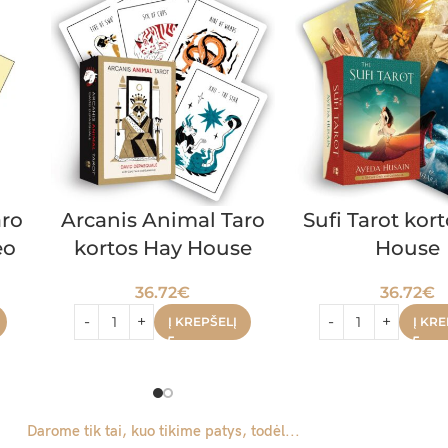
aro
Arcanis Animal Taro
Sufi Tarot kor
eo
kortos Hay House
House
36.72
€
36.72
€
Į KREPŠELĮ
Į KRE
Darome tik tai, kuo tikime patys, todėl...