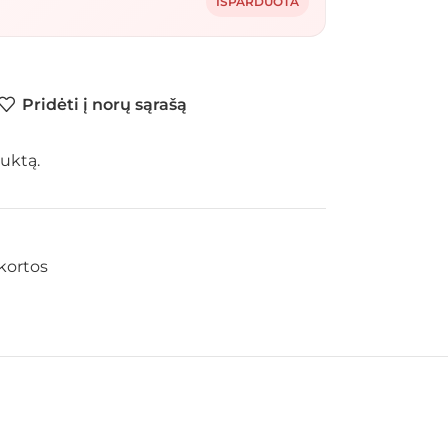
IŠPARDUOTA
Pridėti į norų sąrašą
uktą.
kortos