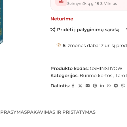
Šeimyniškių g. 18-3, Vilnius
Neturime
Pridėti į palyginimų sąrašą
5
žmonės dabar žiūri šį prod
Produkto kodas:
GSHINS117OW
Kategorijos:
Būrimo kortos
,
Taro 
Dalintis:
APRAŠYMAS
PAKAVIMAS IR PRISTATYMAS