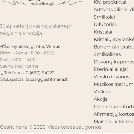
Kiti produktai
Automobiliniai di
Smilkalai
Difuzoriai
Jūsų vartai į dvasinę palaimą ir
Kristalai
teigiamą energiją
Kristalų apyrank
Šeimyniškių g. 18-3, Vilnius
Bohemiški drabu
Pirm. - Penkt.: 11:00 - 19:00
Smilkalinės
Šešt.: 11:00 - 15:00
Dovanų kupona
Sekm.: Nedirbame
Eteriniai aliejai
Telefonas: 0 (690) 94222
Verslo dovanos
El. paštas:
labas@geshtinana.lt
Muzikos instrum
Vaškas
Akcija
Lenormand kort
Afirmacijų korto
Maišeliai ir kilimėl
Geshtinana © 2026. Visos teisės saugomos.