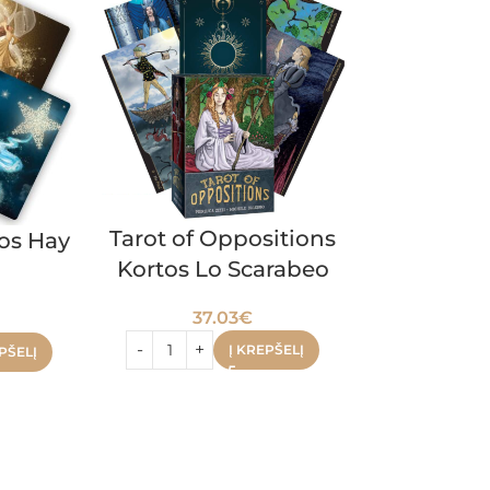
Išparduota 😔
Tarot of Oppositions
tos Hay
Shadowsc
Kortos Lo Scarabeo
kortos 
37.03
€
41.
Į KREPŠELĮ
PŠELĮ
DAU