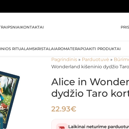
🚚 NEM
PRI
TRAIPSNIAI
KONTAKTAI
ONIOS RITUALAMS
KRISTALAI
AROMATERAPIJA
KITI PRODUKTAI
Pagrindinis
»
Parduotuvė
»
Būrim
Wonderland kišeninio dydžio Taro 
Alice in Wonder
dydžio Taro kor
22.93
€
Laikinai neturime parduotu