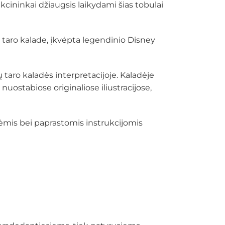
kcininkai džiaugsis laikydami šias tobulai
a taro kalade, įkvėpta legendinio Disney
 taro kaladės interpretacijoje. Kaladėje
nuostabiose originaliose iliustracijose,
mėmis bei paprastomis instrukcijomis