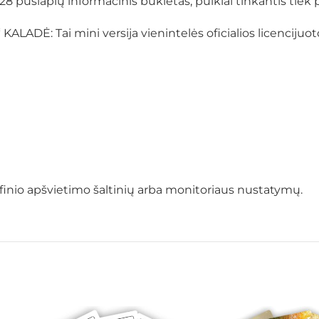
puslapių informacinis bukletas, puikiai tinkantis tiek 
Ė: Tai mini versija vienintelės oficialios licencijuotos 
grafinio apšvietimo šaltinių arba monitoriaus nustatymų.