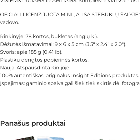
VISIEMS LYGIAMS IR AMŽIAMS: Komplekte yra išsamus 128 
OFICIALI LICENZIJUOTA MINI „ALISA STEBUKLŲ ŠALYJE“ KALAD
vadovo.
Rinkinyje: 78 kortos, bukletas (anglų k.).
Dėžutės išmatavimai: 9 x 6 x 5 cm (3.5″ x 2.4″ x 2.0″).
Svoris: apie 185 g (0.41 lb).
Plastiku dengtos popierinės kortos.
Nauja. Atspausdinta Kinijoje.
100% autentiškas, originalus Insight Editions produktas.
Įspėjimas: gaminio spalva gali šiek tiek skirtis dėl foto
Panašūs produktai