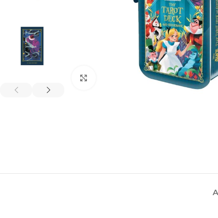
Spustelėkite, kad padidintumėte