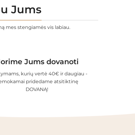
rbu Jums
eną mes stengiamės vis labiau.
orime Jums dovanoti
ymams, kurių vertė 40€ ir daugiau -
emokamai pridedame atsitiktinę
DOVANĄ!