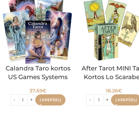
Calandra Taro kortos
After Tarot MINI T
US Games Systems
Kortos Lo Scarab
37.69
€
18.26
€
Į KREPŠELĮ
Į KREPŠELĮ