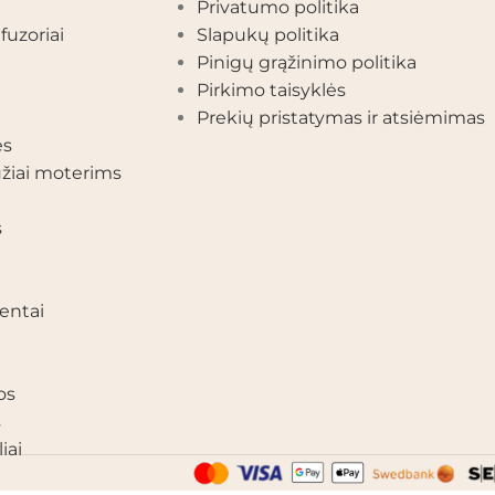
Privatumo politika
fuzoriai
Slapukų politika
Pinigų grąžinimo politika
Pirkimo taisyklės
Prekių pristatymas ir atsiėmimas
ės
žiai moterims
s
entai
os
s
iai