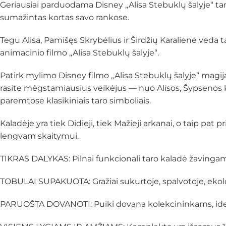
Geriausiai parduodama Disney „Alisa Stebuklų šalyje“ taro
sumažintas kortas savo rankose.
Tegu Alisa, Pamišęs Skrybėlius ir Širdžių Karalienė veda 
animacinio filmo „Alisa Stebuklų šalyje“.
Patirk mylimo Disney filmo „Alisa Stebuklų šalyje“ magiją 
rasite mėgstamiausius veikėjus — nuo Alisos, Šypsenos kati
paremtose klasikiniais taro simboliais.
Kaladėje yra tiek Didieji, tiek Mažieji arkanai, o taip 
lengvam skaitymui.
TIKRAS DALYKAS: Pilnai funkcionali taro kaladė žaving
TOBULAI SUPAKUOTA: Gražiai sukurtoje, spalvotoje, ekol
PARUOŠTA DOVANOTI: Puiki dovana kolekcininkams, ideali