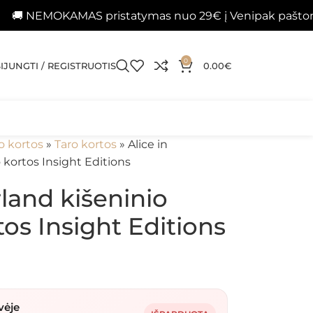
OKAMAS pristatymas nuo 29€ į Venipak paštomatus 📦
0
SIJUNGTI / REGISTRUOTIS
0.00
€
o kortos
»
Taro kortos
»
Alice in
kortos Insight Editions
land kišeninio
tos Insight Editions
vėje