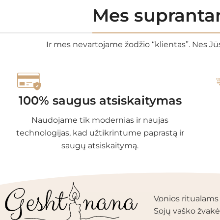
Mes suprantam
Ir mes nevartojame žodžio “klientas”. Nes Jūs
100% saugus atsiskaitymas
Naudojame tik modernias ir naujas
technologijas, kad užtikrintume paprastą ir
saugų atsiskaitymą.
PRODUKTŲ KAT
Vonios ritualams
Sojų vaško žvakė