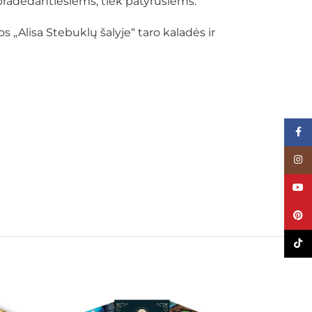
pradedantiesiems, tiek patyrusiems.
„Alisa Stebuklų šalyje“ taro kaladės ir
Face
Inst
YouT
Pinte
TikTo