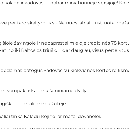
 kaladė ir vadovas — dabar miniatiūrinėje versijoje! Kole
tave per taro skaitymus su šia nuostabiai iliustruota, maž
šioje žavingoje ir nepaprastai mieloje tradicinės 78 kortų
no iki Baltosios triušio ir dar daugiau, visus perteiktus 
pat pridedamas patogus vadovas su kiekvienos kortos reikš
ame, kompaktiškame kišeniniame dydyje.
ogiškoje metalinėje dėžutėje.
ai tinka Kalėdų kojinei ar mažai dovanėlei.