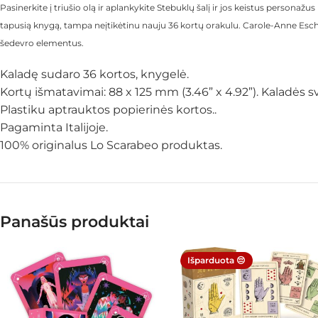
Pasinerkite į triušio olą ir aplankykite Stebuklų šalį ir jos keistus personažu
tapusią knygą, tampa neįtikėtinu nauju 36 kortų orakulu. Carole-Anne Esche
šedevro elementus.
Kaladę sudaro 36 kortos, knygelė.
Kortų išmatavimai: 88 x 125 mm (3.46” x 4.92”). Kaladės sv
Plastiku aptrauktos popierinės kortos..
Pagaminta Italijoje.
100% originalus Lo Scarabeo produktas.
Panašūs produktai
Išparduota 😔