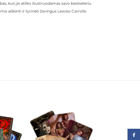
bas, kurį jis atliko iliustruodamas savo bestseleriu
s aiškinti ir tyrinėti žavingus Lewiso Carrollo
Face