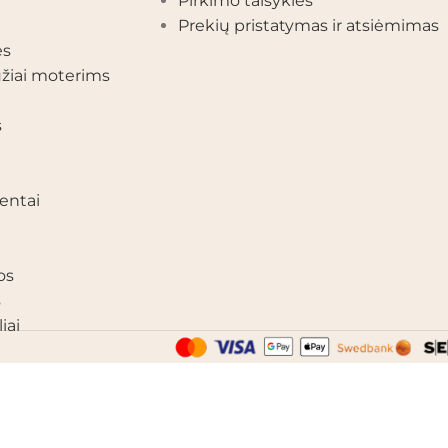
Pirkimo taisyklės
Prekių pristatymas ir atsiėmimas
ės
žiai moterims
s
entai
os
s
iai