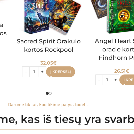
la
os
Angel Heart S
Sacred Spirit Orakulo
oracle kor
kortos Rockpool
Findhorn P
32.05
€
26.51
€
Į KREPŠELĮ
Į KRE
Darome tik tai, kuo tikime patys, todėl...
e, kas iš tiesų yra sva