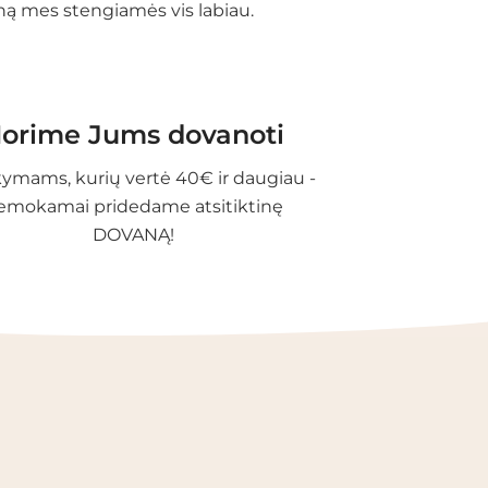
eną mes stengiamės vis labiau.
orime Jums dovanoti
ymams, kurių vertė 40€ ir daugiau -
emokamai pridedame atsitiktinę
DOVANĄ!