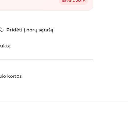
IŠPARDUOTA
Pridėti į norų sąrašą
uktą.
ulo kortos