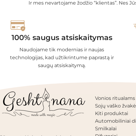
Ir mes nevartojame žodžio “klientas”. Nes Jūs
100% saugus atsiskaitymas
Naudojame tik modernias ir naujas
technologijas, kad užtikrintume paprastą ir
saugų atsiskaitymą.
PRODUKTŲ KAT
Vonios ritualams
Sojų vaško žvakė
Kiti produktai
Automobiliniai di
Smilkalai