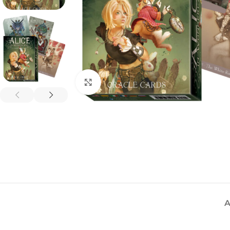
Spustelėkite, kad padidintumėte