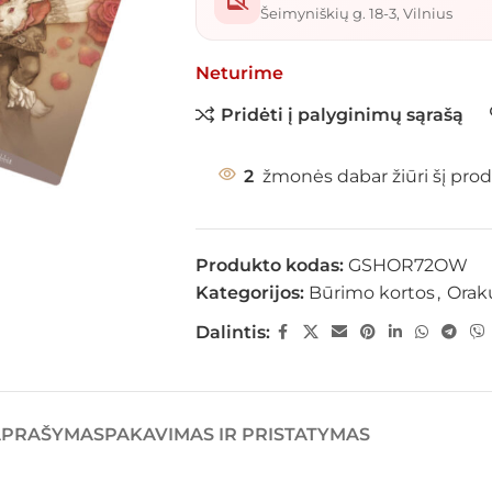
Šeimyniškių g. 18-3, Vilnius
Neturime
Pridėti į palyginimų sąrašą
2
žmonės dabar žiūri šį prod
Produkto kodas:
GSHOR72OW
Kategorijos:
Būrimo kortos
,
Orak
Dalintis:
APRAŠYMAS
PAKAVIMAS IR PRISTATYMAS