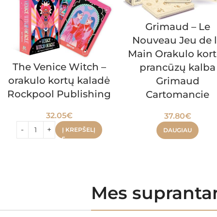
Grimaud – Le
Nouveau Jeu de 
Main Orakulo kort
The Venice Witch –
prancūzų kalba
orakulo kortų kaladė
Grimaud
Rockpool Publishing
Cartomancie
32.05
€
37.80
€
Į KREPŠELĮ
DAUGIAU
Mes suprantam