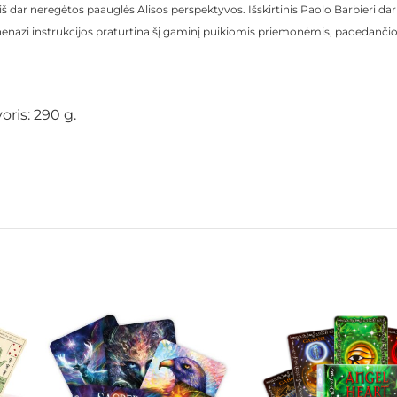
s iš dar neregėtos paauglės Alisos perspektyvos. Išskirtinis Paolo Barbieri dar
nazi instrukcijos praturtina šį gaminį puikiomis priemonėmis, padedančiomi
oris: 290 g.