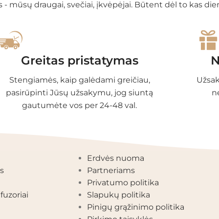
 - mūsų draugai, svečiai, įkvėpėjai. Būtent dėl to kas di
Greitas pristatymas
N
Stengiamės, kaip galėdami greičiau,
Užsak
pasirūpinti Jūsų užsakymu, jog siuntą
n
gautumėte vos per 24-48 val.
EGORIJOS
INFORMACIJA
Erdvės nuoma
s
Partneriams
Privatumo politika
fuzoriai
Slapukų politika
Pinigų grąžinimo politika