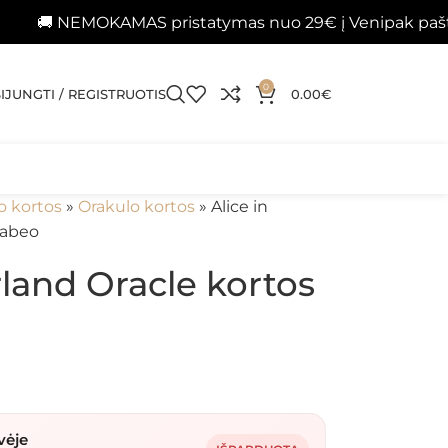
EMOKAMAS pristatymas nuo 29€ į Venipak paštomatus 
0
SIJUNGTI / REGISTRUOTIS
0.00
€
o kortos
»
Orakulo kortos
»
Alice in
rabeo
land Oracle kortos
vėje