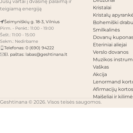
Difuzoriai
Jūsų vartai į dvasinę palaimą ir
Kristalai
teigiamą energiją
Kristalų apyrank
Šeimyniškių g. 18-3, Vilnius
Bohemiški drabu
Pirm. - Penkt.: 11:00 - 19:00
Smilkalinės
Šešt.: 11:00 - 15:00
Dovanų kupona
Sekm.: Nedirbame
Eteriniai aliejai
Telefonas: 0 (690) 94222
Verslo dovanos
El. paštas:
labas@geshtinana.lt
Muzikos instrum
Vaškas
Akcija
Lenormand kort
Afirmacijų korto
Maišeliai ir kilimėl
Geshtinana © 2026. Visos teisės saugomos.