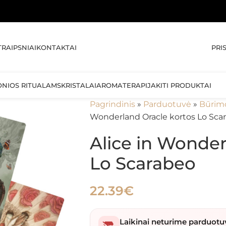
🚚 N
PRI
TRAIPSNIAI
KONTAKTAI
ONIOS RITUALAMS
KRISTALAI
AROMATERAPIJA
KITI PRODUKTAI
Pagrindinis
»
Parduotuvė
»
Būrim
Wonderland Oracle kortos Lo Sca
Alice in Wonder
Lo Scarabeo
22.39
€
Laikinai neturime parduotu