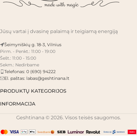
Jūsų vartai į dvasinę palaimą ir teigiamą energiją
Šeimyniškių g. 18-3, Vilnius
Pirm. - Penkt.: 11:00 - 19:00
Šešt.: 11:00 - 15:00
Sekm.: Nedirbame
Telefonas: 0 (690) 94222
El. paštas:
labas@geshtinana.lt
PRODUKTŲ KATEGORIJOS
INFORMACIJA
Geshtinana © 2026. Visos teisės saugomos.