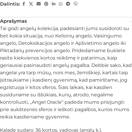
Dalintis:
Aprašymas
Tai graži angelų kolekcija, padėsianti jums susidoroti su
bet kokia situacija, nuo Kelionių angelo, Vaisingumo
angelo, Detoksikacijos angelo ir Apšvietimo angelo iki
Piktadarių prevencijos angelo. Pridedamame buklete
rasite kiekvienos kortos reikšmę ir patarimus, kaip
geriausiai pasinaudoti angelų pagalba. Debbie sako, kad
angelai yra tarp mūsų, nors mes, žemiškieji, kartais taip
įsitraukiame į kasdienį gyvenimą, kad pamirštame, jog
egzistuoja ir kitos sferos. Šiais laikais, kai kasdien
susiduriame su iššūkiais, kurių, atrodo, negalime
kontroliuoti, „Angel Oracle“ padeda mums prisijungti
prie aukštesnės sferos ir ieškoti pagalbos, kurios mums
reikia kasdieniame gyvenime.
Kaladę sudaro: 36 kortos, vadovas (anglų k.).