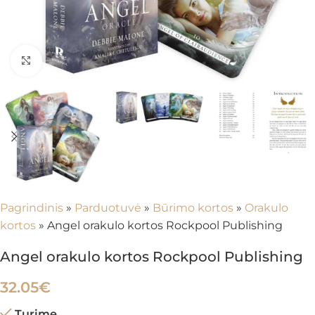
Spustelėkite, kad padidintumėte
Pagrindinis
»
Parduotuvė
»
Būrimo kortos
»
Orakulo
kortos
»
Angel orakulo kortos Rockpool Publishing
Angel orakulo kortos Rockpool Publishing
32.05
€
Turime