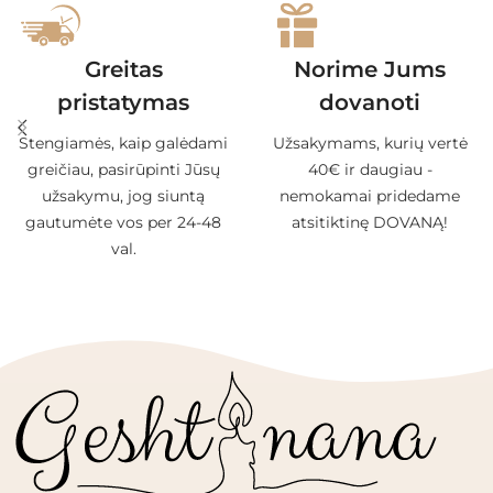
Greitas
Norime Jums
pristatymas
dovanoti
Stengiamės, kaip galėdami
Užsakymams, kurių vertė
greičiau, pasirūpinti Jūsų
40€ ir daugiau -
užsakymu, jog siuntą
nemokamai pridedame
gautumėte vos per 24-48
atsitiktinę DOVANĄ!
val.