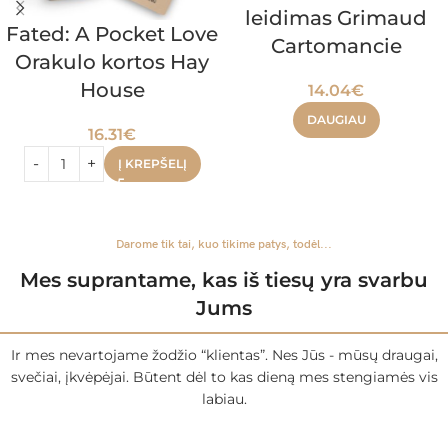
leidimas Grimaud
Fated: A Pocket Love
Cartomancie
Orakulo kortos Hay
House
14.04
€
DAUGIAU
16.31
€
Į KREPŠELĮ
Darome tik tai, kuo tikime patys, todėl...
Mes suprantame, kas iš tiesų yra svarbu
Jums
Ir mes nevartojame žodžio “klientas”. Nes Jūs - mūsų draugai,
svečiai, įkvėpėjai. Būtent dėl to kas dieną mes stengiamės vis
labiau.