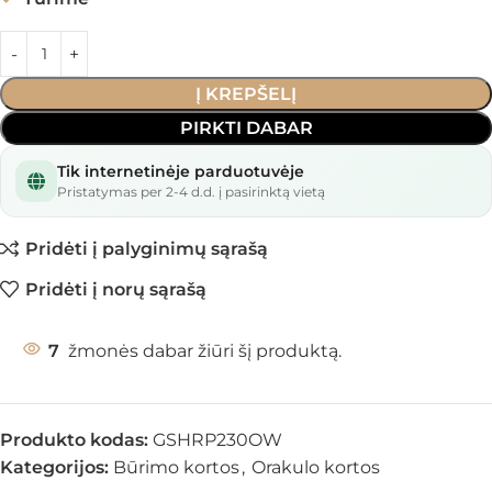
Į KREPŠELĮ
PIRKTI DABAR
Tik internetinėje parduotuvėje
Pristatymas per 2-4 d.d. į pasirinktą vietą
Pridėti į palyginimų sąrašą
Pridėti į norų sąrašą
7
žmonės dabar žiūri šį produktą.
Produkto kodas:
GSHRP230OW
Kategorijos:
Būrimo kortos
,
Orakulo kortos