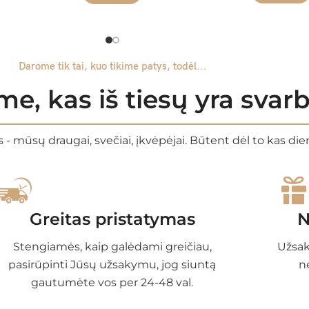
Darome tik tai, kuo tikime patys, todėl...
e, kas iš tiesų yra sva
 - mūsų draugai, svečiai, įkvėpėjai. Būtent dėl to kas di
Greitas pristatymas
N
Stengiamės, kaip galėdami greičiau,
Užsak
pasirūpinti Jūsų užsakymu, jog siuntą
n
gautumėte vos per 24-48 val.