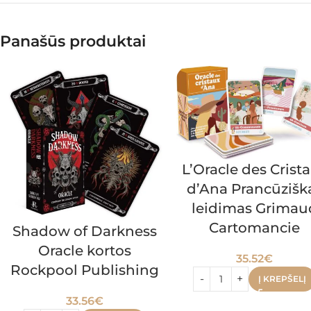
Panašūs produktai
L’Oracle des Crist
d’Ana Prancūzišk
leidimas Grimau
Cartomancie
Shadow of Darkness
Oracle kortos
35.52
€
Rockpool Publishing
Į KREPŠELĮ
33.56
€