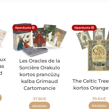
Išparduota 😔
Išparduota 😔
aux
Les Oracles de la
as
Sorcière Orakulo
d
kortos prancūzų
The Celtic Tree
kalba Grimaud
kortos Orange
Cartomancie
39.64
€
37.80
€
DAUGIAU
DAUGIAU