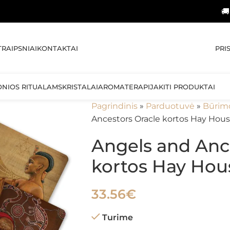
🚚 NEMOKA
PRI
TRAIPSNIAI
KONTAKTAI
ONIOS RITUALAMS
KRISTALAI
AROMATERAPIJA
KITI PRODUKTAI
Pagrindinis
»
Parduotuvė
»
Būrim
Ancestors Oracle kortos Hay Hou
Angels and Anc
kortos Hay Hou
33.56
€
Turime