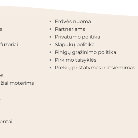
EGORIJOS
INFORMACIJA
Erdvės nuoma
s
Partneriams
Privatumo politika
fuzoriai
Slapukų politika
Pinigų grąžinimo politika
Pirkimo taisyklės
Prekių pristatymas ir atsiėmimas
ės
žiai moterims
s
entai