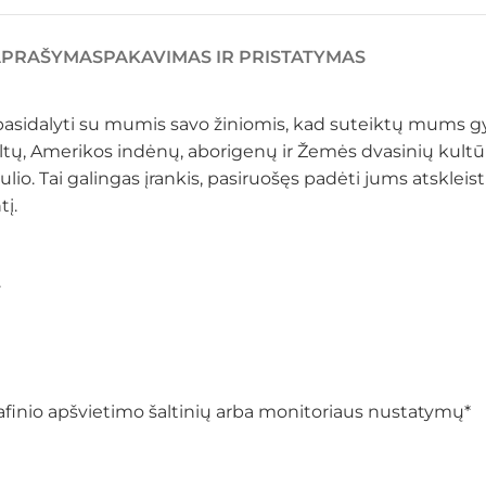
APRAŠYMAS
PAKAVIMAS IR PRISTATYMAS
sidalyti su mumis savo žiniomis, kad suteiktų mums gydy
ltų, Amerikos indėnų, aborigenų ir Žemės dvasinių kultūrų
saulio. Tai galingas įrankis, pasiruošęs padėti jums atsklei
tį.
.
ografinio apšvietimo šaltinių arba monitoriaus nustatymų*