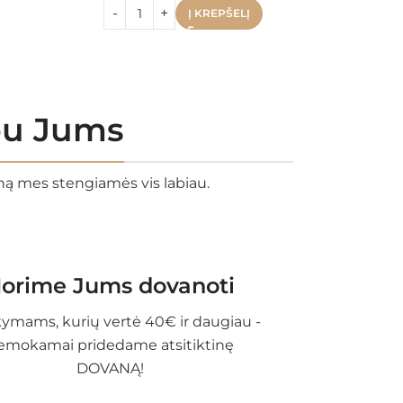
Į KREPŠELĮ
rbu Jums
eną mes stengiamės vis labiau.
orime Jums dovanoti
ymams, kurių vertė 40€ ir daugiau -
emokamai pridedame atsitiktinę
DOVANĄ!