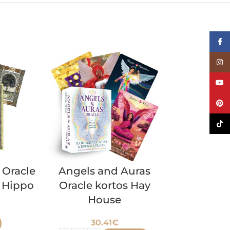
Face
Inst
YouT
Pinte
TikTo
 Oracle
Angels and Auras
Celebrity S
 Hippo
Oracle kortos Hay
kortos 
House
32.
30.41
€