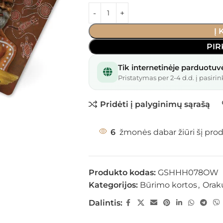
Į
PIR
Tik internetinėje parduotuv
Pristatymas per 2-4 d.d. į pasirin
Pridėti į palyginimų sąrašą
6
žmonės dabar žiūri šį pro
Produkto kodas:
GSHHH078OW
Kategorijos:
Būrimo kortos
,
Orak
Dalintis: