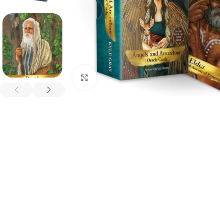
Spustelėkite, kad padidintumėte