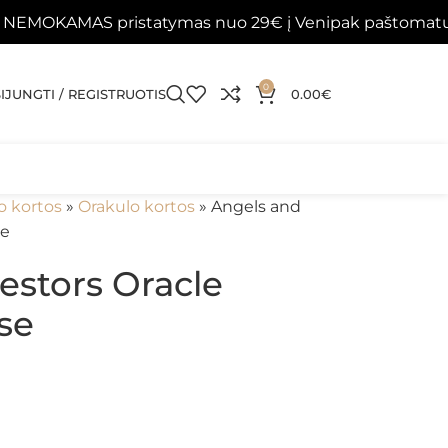
MAS pristatymas nuo 29€ į Venipak paštomatus 📦
0
SIJUNGTI / REGISTRUOTIS
0.00
€
o kortos
»
Orakulo kortos
»
Angels and
se
estors Oracle
se