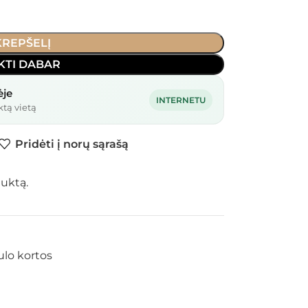
 KREPŠELĮ
KTI DABAR
ėje
INTERNETU
ktą vietą
Pridėti į norų sąrašą
duktą.
ulo kortos