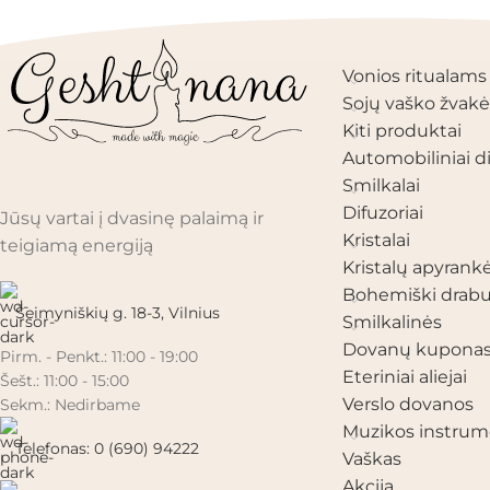
PRODUKTŲ KAT
Vonios ritualams
Sojų vaško žvakė
Kiti produktai
Automobiliniai di
Smilkalai
Difuzoriai
Jūsų vartai į dvasinę palaimą ir
Kristalai
teigiamą energiją
Kristalų apyrank
Bohemiški drabu
Šeimyniškių g. 18-3, Vilnius
Smilkalinės
Dovanų kupona
Pirm. - Penkt.: 11:00 - 19:00
Eteriniai aliejai
Šešt.: 11:00 - 15:00
Verslo dovanos
Sekm.: Nedirbame
Muzikos instrum
Telefonas: 0 (690) 94222
Vaškas
Akcija