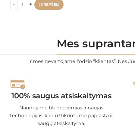
Į KREPŠELĮ
Mes suprantam
Ir mes nevartojame žodžio “klientas”. Nes Jūs
100% saugus atsiskaitymas
Naudojame tik modernias ir naujas
technologijas, kad užtikrintume paprastą ir
saugų atsiskaitymą.