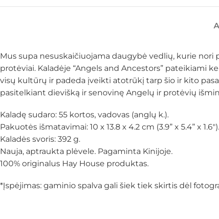
Mus supa nesuskaičiuojama daugybė vedlių, kurie nori pa
protėviai. Kaladėje “Angels and Ancestors” pateikiami ke
visų kultūrų ir padeda įveikti atotrūkį tarp šio ir kito pa
pasitelkiant dievišką ir senovinę Angelų ir protėvių išmin
Kaladę sudaro: 55 kortos, vadovas (anglų k.).
Pakuotės išmatavimai: 10 x 13.8 x 4.2 cm (3.9” x 5.4” x 1.6″)
Kaladės svoris: 392 g.
Nauja, aptraukta plėvele. Pagaminta Kinijoje.
100% originalus Hay House produktas.
*Įspėjimas: gaminio spalva gali šiek tiek skirtis dėl fot