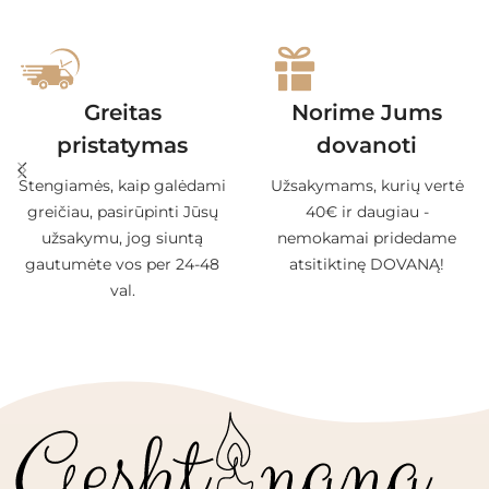
Greitas
Norime Jums
pristatymas
dovanoti
Stengiamės, kaip galėdami
Užsakymams, kurių vertė
greičiau, pasirūpinti Jūsų
40€ ir daugiau -
užsakymu, jog siuntą
nemokamai pridedame
gautumėte vos per 24-48
atsitiktinę DOVANĄ!
val.