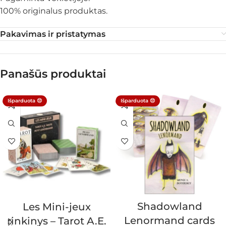
100% originalus produktas.
Pakavimas ir pristatymas
Panašūs produktai
Išparduota 😔
Išparduota 😔
Shadowland
Les Mini-jeux
Lenormand cards
rinkinys – Tarot A.E.