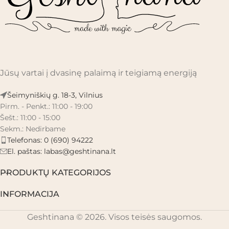
Jūsų vartai į dvasinę palaimą ir teigiamą energiją
Šeimyniškių g. 18-3, Vilnius
Pirm. - Penkt.: 11:00 - 19:00
Šešt.: 11:00 - 15:00
Sekm.: Nedirbame
Telefonas: 0 (690) 94222
El. paštas:
labas@geshtinana.lt
PRODUKTŲ KATEGORIJOS
INFORMACIJA
Geshtinana © 2026. Visos teisės saugomos.