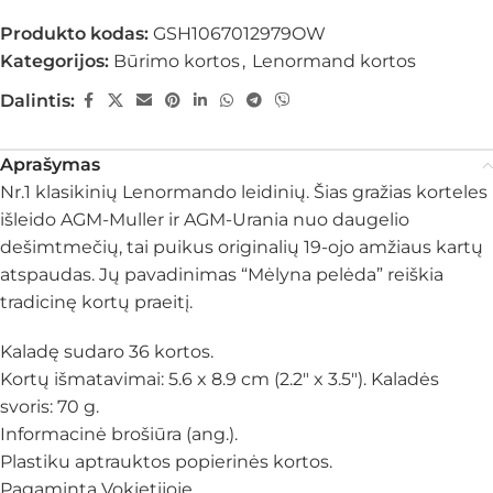
Produkto kodas:
GSH1067012979OW
Kategorijos:
Būrimo kortos
,
Lenormand kortos
Dalintis:
Aprašymas
Nr.1 klasikinių Lenormando leidinių. Šias gražias korteles
išleido AGM-Muller ir AGM-Urania nuo daugelio
dešimtmečių, tai puikus originalių 19-ojo amžiaus kartų
atspaudas. Jų pavadinimas “Mėlyna pelėda” reiškia
tradicinę kortų praeitį.
Kaladę sudaro 36 kortos.
Kortų išmatavimai: 5.6 x 8.9 cm (2.2″ x 3.5″). Kaladės
svoris: 70 g.
Informacinė brošiūra (ang.).
Plastiku aptrauktos popierinės kortos.
Pagaminta Vokietijoje.