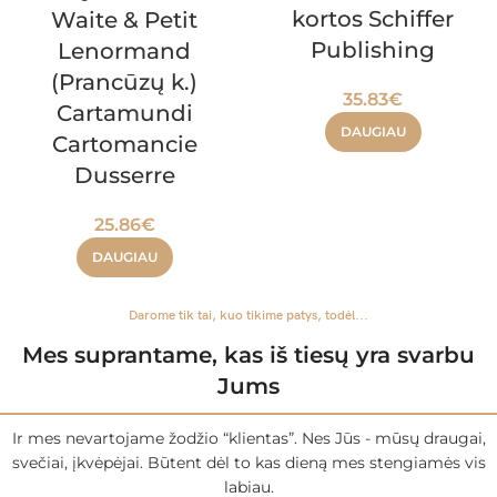
kortos Schiffer
Waite & Petit
Publishing
Lenormand
(Prancūzų k.)
35.83
€
Cartamundi
DAUGIAU
Cartomancie
Dusserre
25.86
€
DAUGIAU
Darome tik tai, kuo tikime patys, todėl...
Mes suprantame, kas iš tiesų yra svarbu
Jums
Ir mes nevartojame žodžio “klientas”. Nes Jūs - mūsų draugai,
svečiai, įkvėpėjai. Būtent dėl to kas dieną mes stengiamės vis
labiau.