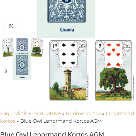
Spustelėkite, kad padidintumėte
Pagrindinis
»
Parduotuvė
»
Būrimo kortos
»
Lenormand
kortos
»
Blue Owl Lenormand Kortos AGM
Blue Owl Lenormand Kortos AGM