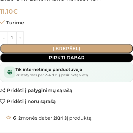
11.10
€
Turime
Į KREPŠELĮ
PIRKTI DABAR
Tik internetinėje parduotuvėje
Pristatymas per 2-4 d.d. į pasirinktą vietą
Pridėti į palyginimų sąrašą
Pridėti į norų sąrašą
6
žmonės dabar žiūri šį produktą.