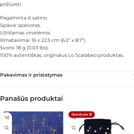
prižiūrėti.
Pagaminta iš satino.
Spalva: spalvotas.
Užrišamas virvelėmis.
Išmatavimai: 16 x 22.5 cm (6.2″ x 8.7″)
Svoris: 18 g (0.03 lbs).
100% autentiškas, originalus Lo Scarabeo produktas.
Pakavimas ir pristatymas
Panašūs produktai
Išparduota 😔