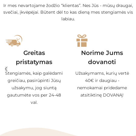
Ir mes nevartojame žodžio “klientas”. Nes Jūs - mūsų draugai,
svečiai, įkvėpėjai. Būtent dėl to kas dieną mes stengiamės vis
labiau.
Greitas
Norime Jums
pristatymas
dovanoti
Stengiamės, kaip galėdami
Užsakymams, kurių vertė
greičiau, pasirūpinti Jūsų
40€ ir daugiau -
užsakymu, jog siuntą
nemokamai pridedame
gautumėte vos per 24-48
atsitiktinę DOVANĄ!
val.