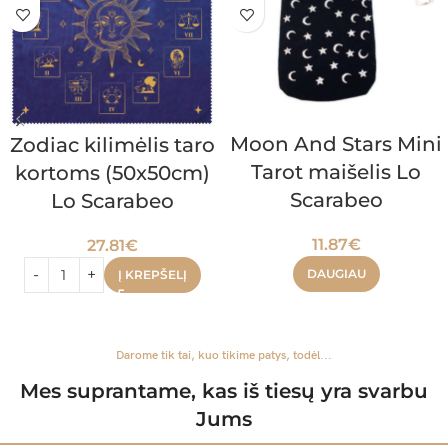
Moon And Stars Mini
Zodiac kilimėlis taro
Tarot maišelis Lo
kortoms (50x50cm)
Scarabeo
Lo Scarabeo
11.87
€
27.81
€
DAUGIAU
Į KREPŠELĮ
Darome tik tai, kuo tikime patys, todėl...
Mes suprantame, kas iš tiesų yra svarbu
Jums