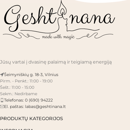
Jūsų vartai į dvasinę palaimą ir teigiamą energiją
Šeimyniškių g. 18-3, Vilnius
Pirm. - Penkt.: 11:00 - 19:00
Šešt.: 11:00 - 15:00
Sekm.: Nedirbame
Telefonas: 0 (690) 94222
El. paštas:
labas@geshtinana.lt
PRODUKTŲ KATEGORIJOS