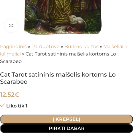
Spustelėkite, kad padidintumėte
Pagrindinis
»
Parduotuvė
»
Būrimo kortos
»
Maišeliai ir
kilimėliai
»
Cat Tarot satininis maišelis kortoms Lo
Scarabeo
Cat Tarot satininis maišelis kortoms Lo
Scarabeo
12.52
€
Liko tik 1
Į KREPŠELĮ
PIRKTI DABAR