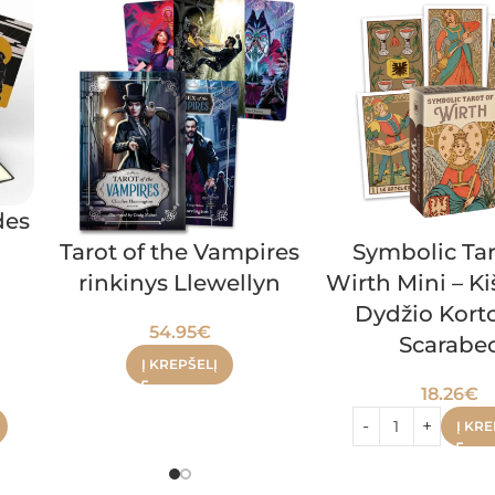
des
Tarot of the Vampires
Symbolic Tar
rinkinys Llewellyn
Wirth Mini – K
Dydžio Kort
54.95
€
Scarabe
Į KREPŠELĮ
18.26
€
Į KRE