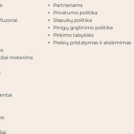
s
Partneriams
Privatumo politika
fuzoriai
Slapukų politika
Pinigų grąžinimo politika
Pirkimo taisyklės
Prekių pristatymas ir atsiėmimas
ės
žiai moterims
s
entai
os
s
iai