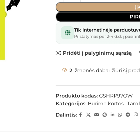
Į
PIR
Tik internetinėje parduotuv
Pristatymas per 2-4 d.d. į pasirin
Pridėti į palyginimų sąrašą
2
žmonės dabar žiūri šį prod
Produkto kodas:
GSHRP97OW
Kategorijos:
Būrimo kortos
,
Taro 
Dalintis: