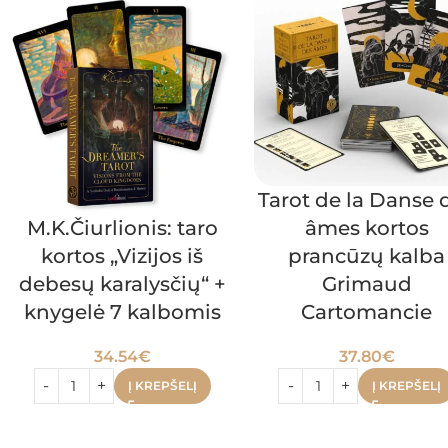
Tarot de la Danse 
âmes kortos
M.K.Čiurlionis: taro
prancūzų kalba
kortos „Vizijos iš
Grimaud
debesų karalysčių“ +
Cartomancie
knygelė 7 kalbomis
37.80
€
34.54
€
Į KREPŠELĮ
Į KREPŠELĮ