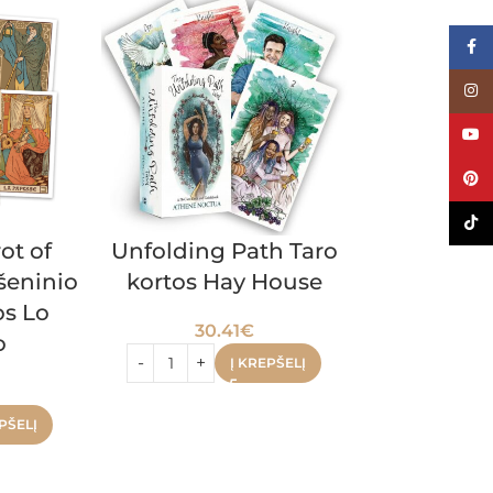
Face
Inst
YouT
Pinte
TikTo
ot of
Unfolding Path Taro
The Qabal
išeninio
kortos Hay House
knyga 
os Lo
Sys
30.41
€
o
48.
Į KREPŠELĮ
PŠELĮ