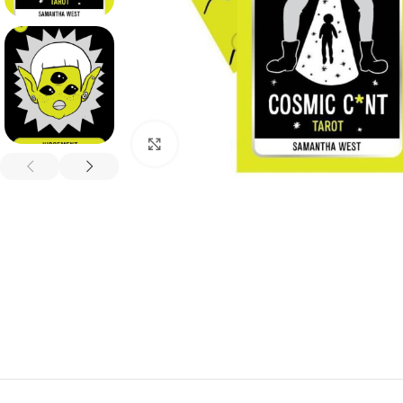
Spustelėkite, kad padidintumėte