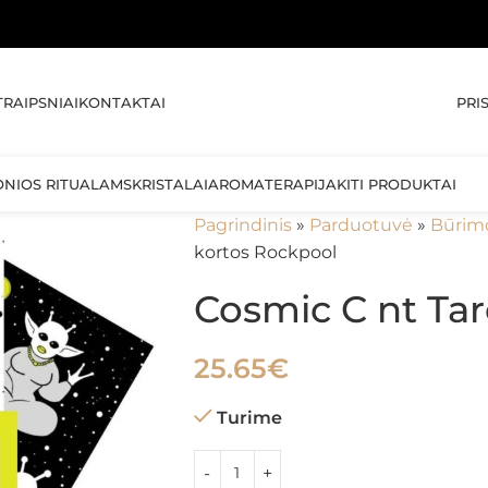
🚚 N
PRI
TRAIPSNIAI
KONTAKTAI
ONIOS RITUALAMS
KRISTALAI
AROMATERAPIJA
KITI PRODUKTAI
Pagrindinis
»
Parduotuvė
»
Būrim
kortos Rockpool
Cosmic C nt Tar
25.65
€
Turime