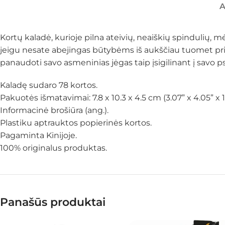
Kortų kaladė, kurioje pilna ateivių, neaiškių spindulių, 
jeigu nesate abejingas būtybėms iš aukščiau tuomet prival
panaudoti savo asmeninias jėgas taip įsigilinant į savo ps
Kaladę sudaro 78 kortos.
Pakuotės išmatavimai: 7.8 x 10.3 x 4.5 cm (3.07” x 4.05” x 1
Informacinė brošiūra (ang.).
Plastiku aptrauktos popierinės kortos.
Pagaminta Kinijoje.
100% originalus produktas.
Panašūs produktai