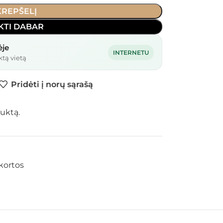
 KREPŠELĮ
KTI DABAR
ėje
INTERNETU
ktą vietą
Pridėti į norų sąrašą
uktą.
kortos