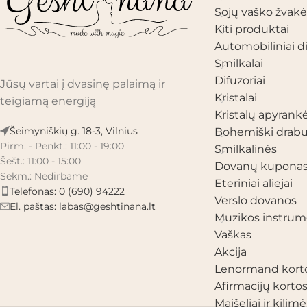
Sojų vaško žvakė
Kiti produktai
Automobiliniai di
Smilkalai
Difuzoriai
Jūsų vartai į dvasinę palaimą ir
Kristalai
teigiamą energiją
Kristalų apyrank
Šeimyniškių g. 18-3, Vilnius
Bohemiški drabu
Pirm. - Penkt.: 11:00 - 19:00
Smilkalinės
Šešt.: 11:00 - 15:00
Dovanų kupona
Sekm.: Nedirbame
Eteriniai aliejai
Telefonas: 0 (690) 94222
Verslo dovanos
El. paštas:
labas@geshtinana.lt
Muzikos instrum
Vaškas
Akcija
Lenormand kort
Afirmacijų korto
Maišeliai ir kilimėl