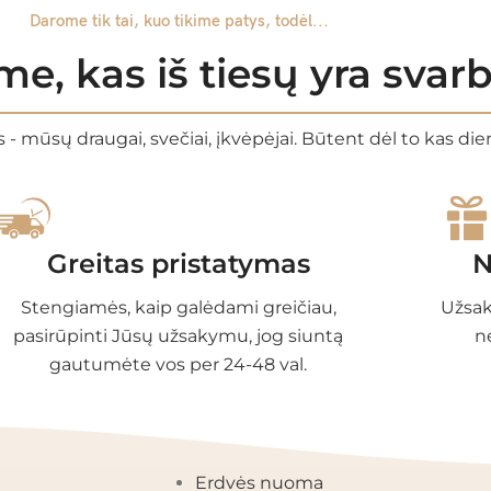
Darome tik tai, kuo tikime patys, todėl...
e, kas iš tiesų yra sva
 - mūsų draugai, svečiai, įkvėpėjai. Būtent dėl to kas di
Greitas pristatymas
N
Stengiamės, kaip galėdami greičiau,
Užsak
pasirūpinti Jūsų užsakymu, jog siuntą
n
gautumėte vos per 24-48 val.
EGORIJOS
INFORMACIJA
Erdvės nuoma