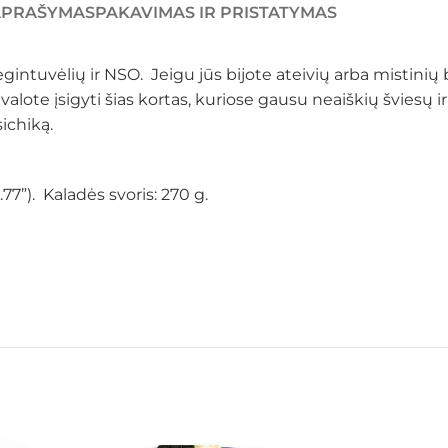
APRAŠYMAS
PAKAVIMAS IR PRISTATYMAS
mėgintuvėlių ir NSO. Jeigu jūs bijote ateivių arba mistini
ote įsigyti šias kortas, kuriose gausu neaiškių šviesų ir
ichiką.
.77”). Kaladės svoris: 270 g.