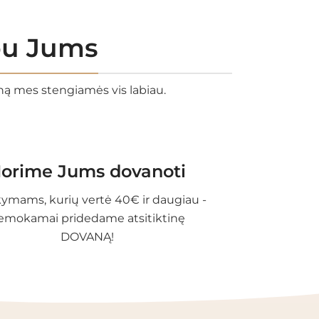
rbu Jums
eną mes stengiamės vis labiau.
orime Jums dovanoti
ymams, kurių vertė 40€ ir daugiau -
emokamai pridedame atsitiktinę
DOVANĄ!