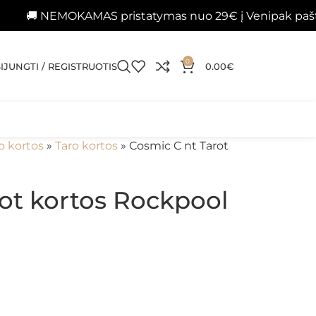
EMOKAMAS pristatymas nuo 29€ į Venipak paštomatus 
0
SIJUNGTI / REGISTRUOTIS
0.00
€
o kortos
»
Taro kortos
»
Cosmic C nt Tarot
ot kortos Rockpool