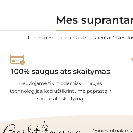
Mes suprantam
Ir mes nevartojame žodžio “klientas”. Nes Jūs
100% saugus atsiskaitymas
Naudojame tik modernias ir naujas
technologijas, kad užtikrintume paprastą ir
saugų atsiskaitymą.
PRODUKTŲ KAT
Vonios ritualams