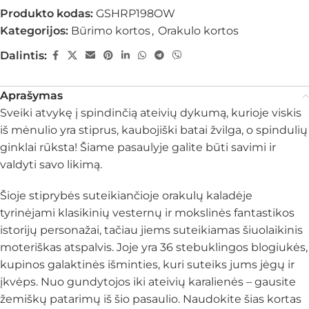
Produkto kodas:
GSHRP198OW
Kategorijos:
Būrimo kortos
,
Orakulo kortos
Dalintis:
Aprašymas
Sveiki atvykę į spindinčią ateivių dykumą, kurioje viskis
iš mėnulio yra stiprus, kaubojiški batai žvilga, o spindulių
ginklai rūksta! Šiame pasaulyje galite būti savimi ir
valdyti savo likimą.
Šioje stiprybės suteikiančioje orakulų kaladėje
tyrinėjami klasikinių vesternų ir mokslinės fantastikos
istorijų personažai, tačiau jiems suteikiamas šiuolaikinis
moteriškas atspalvis. Joje yra 36 stebuklingos blogiukės,
kupinos galaktinės išminties, kuri suteiks jums jėgų ir
įkvėps. Nuo gundytojos iki ateivių karalienės – gausite
žemiškų patarimų iš šio pasaulio. Naudokite šias kortas