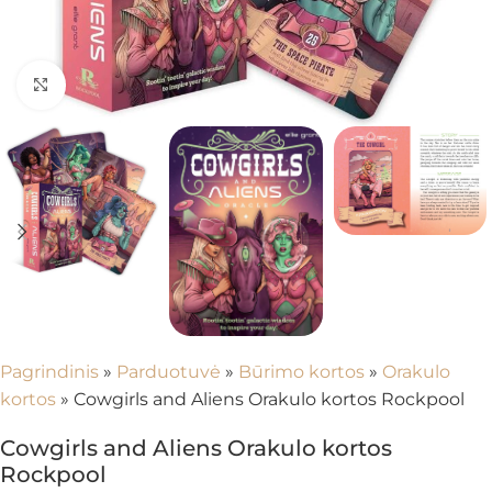
Spustelėkite, kad padidintumėte
Pagrindinis
»
Parduotuvė
»
Būrimo kortos
»
Orakulo
kortos
»
Cowgirls and Aliens Orakulo kortos Rockpool
Cowgirls and Aliens Orakulo kortos
Rockpool