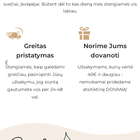
svečiai, įkvėpėjai. Būtent dėl to kas dieną mes stengiamės vis
labiau.
Greitas
Norime Jums
pristatymas
dovanoti
Stengiamės, kaip galėdami
Užsakymams, kurių vertė
greičiau, pasirūpinti Jūsų
40€ ir daugiau -
užsakymu, jog siuntą
nemokamai pridedame
gautumėte vos per 24-48
atsitiktinę DOVANĄ!
val.