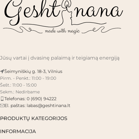
Jūsų vartai į dvasinę palaimą ir teigiamą energiją
Šeimyniškių g. 18-3, Vilnius
Pirm. - Penkt.: 11:00 - 19:00
Šešt.: 11:00 - 15:00
Sekm.: Nedirbame
Telefonas: 0 (690) 94222
El. paštas:
labas@geshtinana.lt
PRODUKTŲ KATEGORIJOS
INFORMACIJA