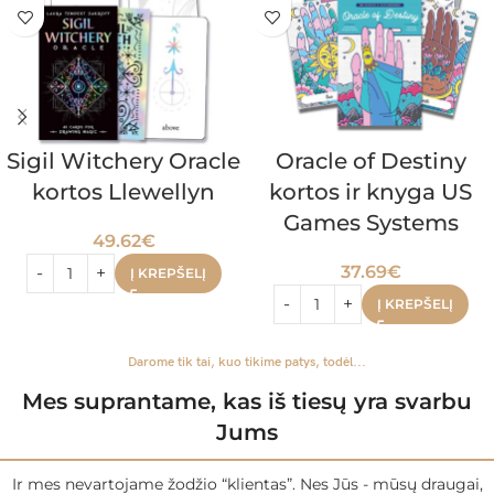
Sigil Witchery Oracle
Oracle of Destiny
kortos Llewellyn
kortos ir knyga US
Games Systems
49.62
€
37.69
€
Į KREPŠELĮ
Į KREPŠELĮ
Darome tik tai, kuo tikime patys, todėl...
Mes suprantame, kas iš tiesų yra svarbu
Jums
Ir mes nevartojame žodžio “klientas”. Nes Jūs - mūsų draugai,