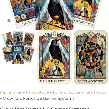
Spustelėkite, kad padidintumėte
Pagrindinis
»
Parduotuvė
»
Būrimo kortos
»
Taro kortos
»
Crow Taro kortos US Games Systems