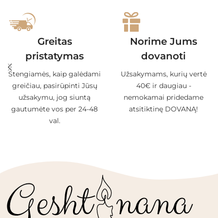
Greitas
Norime Jums
pristatymas
dovanoti
Stengiamės, kaip galėdami
Užsakymams, kurių vertė
greičiau, pasirūpinti Jūsų
40€ ir daugiau -
užsakymu, jog siuntą
nemokamai pridedame
gautumėte vos per 24-48
atsitiktinę DOVANĄ!
val.