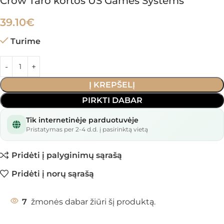
Crow Taro kortos US Games Systems
39.10
€
Turime
Į KREPŠELĮ
PIRKTI DABAR
Tik internetinėje parduotuvėje
Pristatymas per 2-4 d.d. į pasirinktą vietą
Pridėti į palyginimų sąrašą
Pridėti į norų sąrašą
7
žmonės dabar žiūri šį produktą.