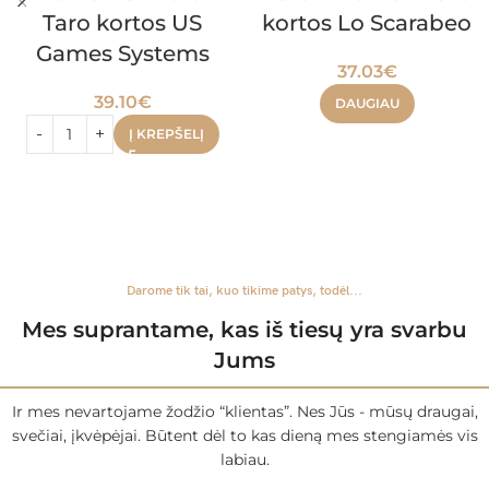
Taro kortos US
kortos Lo Scarabeo
Games Systems
37.03
€
39.10
€
DAUGIAU
Į KREPŠELĮ
Darome tik tai, kuo tikime patys, todėl...
Mes suprantame, kas iš tiesų yra svarbu
Jums
Ir mes nevartojame žodžio “klientas”. Nes Jūs - mūsų draugai,
svečiai, įkvėpėjai. Būtent dėl to kas dieną mes stengiamės vis
labiau.