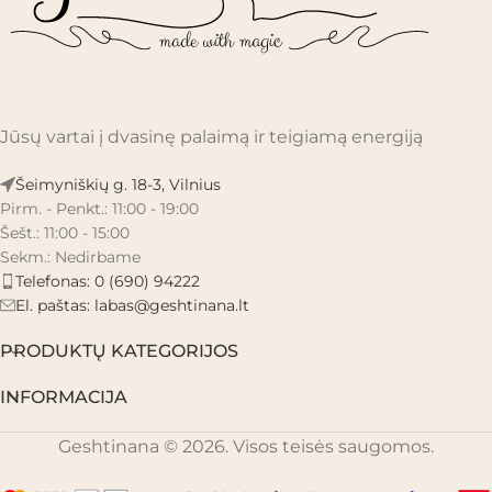
Jūsų vartai į dvasinę palaimą ir teigiamą energiją
Šeimyniškių g. 18-3, Vilnius
Pirm. - Penkt.: 11:00 - 19:00
Šešt.: 11:00 - 15:00
Sekm.: Nedirbame
Telefonas: 0 (690) 94222
El. paštas:
labas@geshtinana.lt
PRODUKTŲ KATEGORIJOS
INFORMACIJA
Geshtinana © 2026. Visos teisės saugomos.