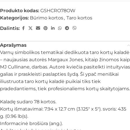
Produkto kodas:
GSHCRO78OW
Kategorijos:
Būrimo kortos
,
Taro kortos
Dalintis:
Aprašymas
Varnų simbolikos tematikai dedikuota taro kortų kaladė
– naujausias autorės Margaux Jones, kitaip žinomos kaip
MJ Cullinane, darbas. Autorė kviečia pasitelkti intuityvias
galias ir praskleisti paslapties šydą. Ši ypač meniškai
iliustruota taro kortų kaladė puikiai tiks tiek
pradedantiems, tiek profesionaliems kortų skaitytojams.
Kaladę sudaro 78 kortos.
Kortų išmatavimai: 7.94 x 12.7 cm (3.125″ x 5″). svoris: 435
g. (0.96 lb(s).
Informacinė brošiūra (ang.).