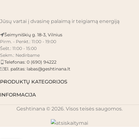
Jūsų vartai į dvasinę palaimą ir teigiamą energiją
Šeimyniškių g. 18-3, Vilnius
Pirm. - Penkt.: 11:00 - 19:00
Šešt.: 11:00 - 15:00
Sekm.: Nedirbame
Telefonas: 0 (690) 94222
El. paštas:
labas@geshtinana.lt
PRODUKTŲ KATEGORIJOS
INFORMACIJA
Geshtinana © 2026. Visos teisės saugomos.
Dream Song