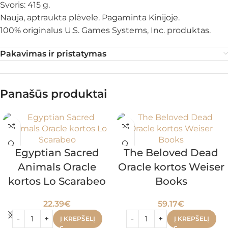
Svoris: 415 g.
Nauja, aptraukta plėvele. Pagaminta Kinijoje.
100% originalus U.S. Games Systems, Inc. produktas.
Pakavimas ir pristatymas
Panašūs produktai
Egyptian Sacred
The Beloved Dead
Animals Oracle
Oracle kortos Weiser
kortos Lo Scarabeo
Books
22.39
€
59.17
€
Į KREPŠELĮ
Į KREPŠELĮ