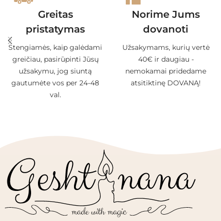
Greitas
Norime Jums
pristatymas
dovanoti
Stengiamės, kaip galėdami
Užsakymams, kurių vertė
greičiau, pasirūpinti Jūsų
40€ ir daugiau -
užsakymu, jog siuntą
nemokamai pridedame
gautumėte vos per 24-48
atsitiktinę DOVANĄ!
val.