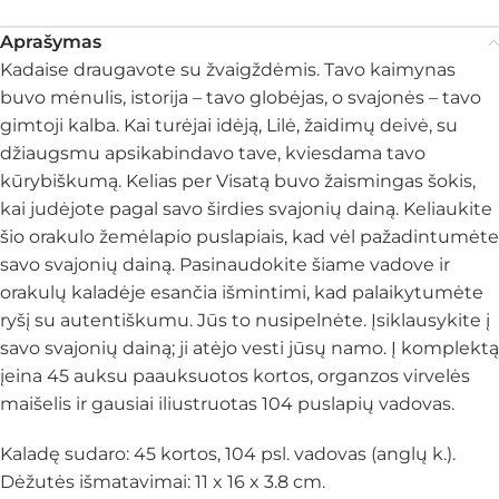
Aprašymas
Kadaise draugavote su žvaigždėmis. Tavo kaimynas
buvo mėnulis, istorija – tavo globėjas, o svajonės – tavo
gimtoji kalba. Kai turėjai idėją, Lilė, žaidimų deivė, su
džiaugsmu apsikabindavo tave, kviesdama tavo
kūrybiškumą. Kelias per Visatą buvo žaismingas šokis,
kai judėjote pagal savo širdies svajonių dainą. Keliaukite
šio orakulo žemėlapio puslapiais, kad vėl pažadintumėte
savo svajonių dainą. Pasinaudokite šiame vadove ir
orakulų kaladėje esančia išmintimi, kad palaikytumėte
ryšį su autentiškumu. Jūs to nusipelnėte. Įsiklausykite į
savo svajonių dainą; ji atėjo vesti jūsų namo. Į komplektą
įeina 45 auksu paauksuotos kortos, organzos virvelės
maišelis ir gausiai iliustruotas 104 puslapių vadovas.
Kaladę sudaro: 45 kortos, 104 psl. vadovas (anglų k.).
Dėžutės išmatavimai: 11 x 16 x 3.8 cm.