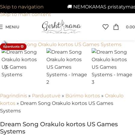
🚚 NEMOKAMAS pristatymas n
Skip to navigation
Skip to main content
MENIU
0.00
Spustelėkite, kad padidintumėte
Išparduota 😔
Pagrindinis
»
Parduotuvė
»
Būrimo kortos
»
Orakulo
kortos
»
Dream Song Orakulo kortos US Games
Systems
Dream Song Orakulo kortos US Games
Systems