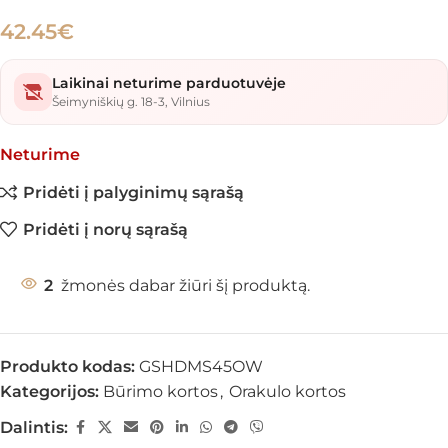
42.45
€
Laikinai neturime parduotuvėje
Šeimyniškių g. 18-3, Vilnius
Neturime
Pridėti į palyginimų sąrašą
Pridėti į norų sąrašą
2
žmonės dabar žiūri šį produktą.
Produkto kodas:
GSHDMS45OW
Kategorijos:
Būrimo kortos
,
Orakulo kortos
Dalintis: