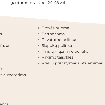
gautumėte vos per 24-48 val.
EGORIJOS
INFORMACIJA
Erdvės nuoma
s
Partneriams
Privatumo politika
fuzoriai
Slapukų politika
Pinigų grąžinimo politika
Pirkimo taisyklės
Prekių pristatymas ir atsiėmimas
ės
žiai moterims
s
entai