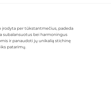
kaip įrodyta per tūkstantmečius, padeda
atina subalansuotus bei harmoningus
s ir panaudoti jų unikalią stichinę
eiks patarimų.