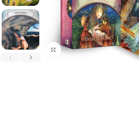
Spustelėkite, kad padidintumėte