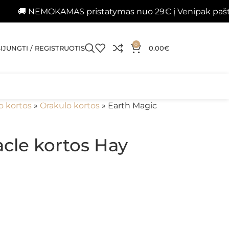
MOKAMAS pristatymas nuo 29€ į Venipak paštomatus 
0
SIJUNGTI / REGISTRUOTIS
0.00
€
o kortos
»
Orakulo kortos
»
Earth Magic
cle kortos Hay