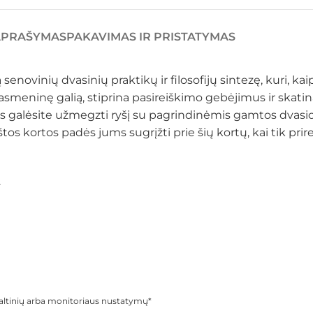
APRAŠYMAS
PAKAVIMAS IR PRISTATYMAS
 senovinių dvasinių praktikų ir filosofijų sintezę, kuri, 
ina asmeninę galią, stiprina pasireiškimo gebėjimus ir sk
alėsite užmegzti ryšį su pagrindinėmis gamtos dvasiomi
štos kortos padės jums sugrįžti prie šių kortų, kai tik prir
.
o šaltinių arba monitoriaus nustatymų*