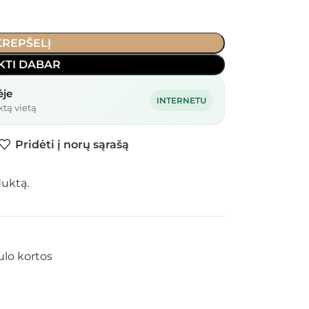
 KREPŠELĮ
KTI DABAR
ėje
INTERNETU
ktą vietą
Pridėti į norų sąrašą
duktą.
ulo kortos