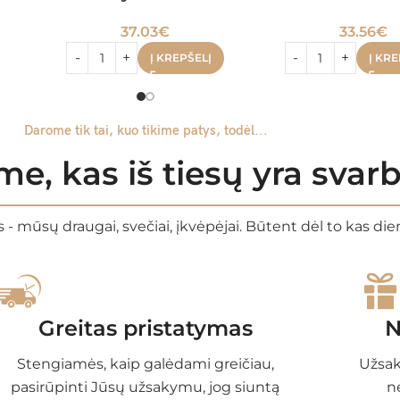
37.03
€
33.56
€
Į KREPŠELĮ
Į KRE
Darome tik tai, kuo tikime patys, todėl...
e, kas iš tiesų yra sva
 - mūsų draugai, svečiai, įkvėpėjai. Būtent dėl to kas di
Greitas pristatymas
N
Stengiamės, kaip galėdami greičiau,
Užsak
pasirūpinti Jūsų užsakymu, jog siuntą
n