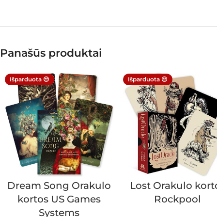
Panašūs produktai
Išparduota 😔
Išparduota 😔
Dream Song Orakulo
Lost Orakulo kort
kortos US Games
Rockpool
Systems