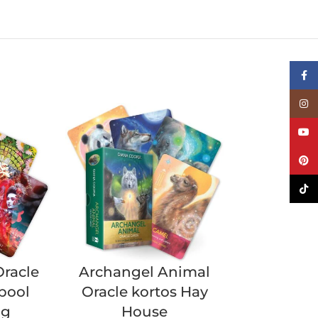
Face
Inst
YouT
Pinte
TikTo
Oracle
Archangel Animal
The Cosm
pool
Oracle kortos Hay
Oracle k
ng
House
Ho