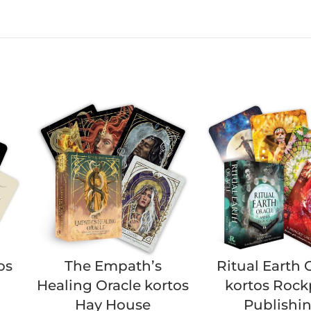
os
The Empath’s
Ritual Earth 
Healing Oracle kortos
kortos Rock
Hay House
Publishi