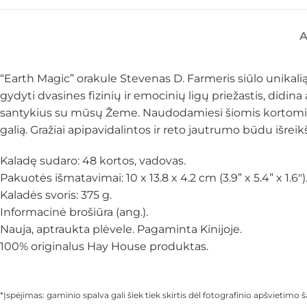
“Earth Magic” orakule Stevenas D. Farmeris siūlo unikalią
gydyti dvasines fizinių ir emocinių ligų priežastis, did
santykius su mūsų Žeme. Naudodamiesi šiomis kortomis g
galią. Gražiai apipavidalintos ir reto jautrumo būdu išreik
Kaladę sudaro: 48 kortos, vadovas.
Pakuotės išmatavimai: 10 x 13.8 x 4.2 cm (3.9” x 5.4” x 1.6″)
Kaladės svoris: 375 g.
Informacinė brošiūra (ang.).
Nauja, aptraukta plėvele. Pagaminta Kinijoje.
100% originalus Hay House produktas.
*Įspėjimas: gaminio spalva gali šiek tiek skirtis dėl fotografinio apšvietim