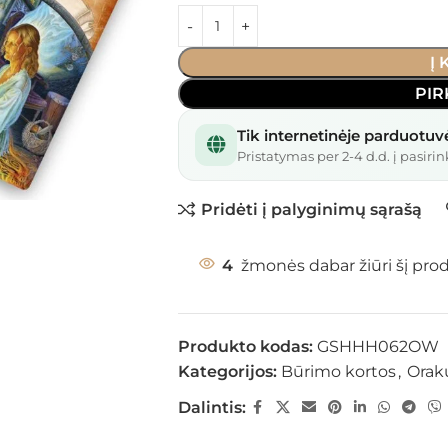
Į
PIR
Tik internetinėje parduotuv
Pristatymas per 2-4 d.d. į pasirin
Pridėti į palyginimų sąrašą
4
žmonės dabar žiūri šį pro
Produkto kodas:
GSHHH062OW
Kategorijos:
Būrimo kortos
,
Orak
Dalintis: