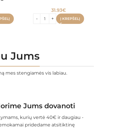
31.93
€
35.
PŠELĮ
Į KREPŠELĮ
rbu Jums
eną mes stengiamės vis labiau.
orime Jums dovanoti
ymams, kurių vertė 40€ ir daugiau -
emokamai pridedame atsitiktinę