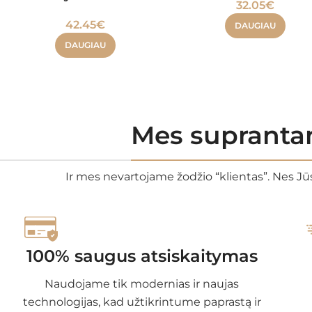
32.05
€
42.45
€
DAUGIAU
DAUGIAU
Mes suprantam
Ir mes nevartojame žodžio “klientas”. Nes Jūs
100% saugus atsiskaitymas
Naudojame tik modernias ir naujas
technologijas, kad užtikrintume paprastą ir