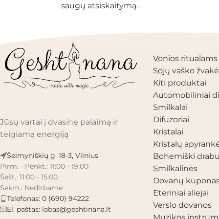
saugų atsiskaitymą.
PRODUKTŲ KAT
Vonios ritualams
Sojų vaško žvakė
Kiti produktai
Automobiliniai di
Smilkalai
Difuzoriai
Jūsų vartai į dvasinę palaimą ir
Kristalai
teigiamą energiją
Kristalų apyrank
Šeimyniškių g. 18-3, Vilnius
Bohemiški drabu
Pirm. - Penkt.: 11:00 - 19:00
Smilkalinės
Šešt.: 11:00 - 15:00
Dovanų kupona
Sekm.: Nedirbame
Eteriniai aliejai
Telefonas: 0 (690) 94222
Verslo dovanos
El. paštas:
labas@geshtinana.lt
Muzikos instrum