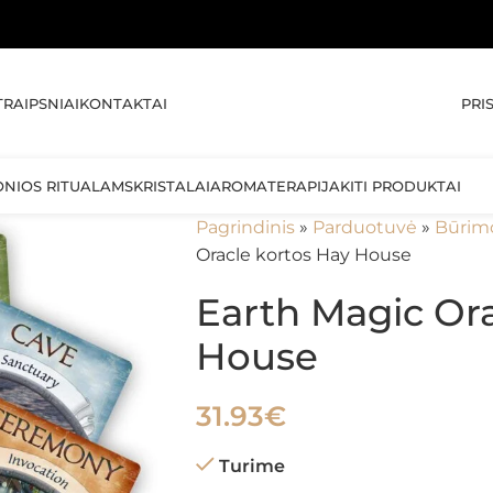
🚚 NE
PRI
TRAIPSNIAI
KONTAKTAI
ONIOS RITUALAMS
KRISTALAI
AROMATERAPIJA
KITI PRODUKTAI
Pagrindinis
»
Parduotuvė
»
Būrim
Oracle kortos Hay House
Earth Magic Ora
House
31.93
€
Turime