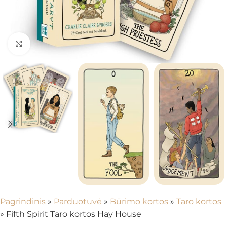
Spustelėkite, kad padidintumėte
Pagrindinis
»
Parduotuvė
»
Būrimo kortos
»
Taro kortos
»
Fifth Spirit Taro kortos Hay House