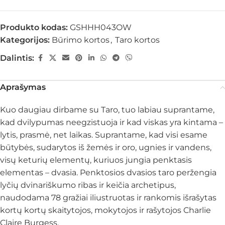
Produkto kodas:
GSHHH043OW
Kategorijos:
Būrimo kortos
,
Taro kortos
Dalintis:
Aprašymas
Kuo daugiau dirbame su Taro, tuo labiau suprantame,
kad dvilypumas neegzistuoja ir kad viskas yra kintama –
lytis, prasmė, net laikas. Suprantame, kad visi esame
būtybės, sudarytos iš žemės ir oro, ugnies ir vandens,
visų keturių elementų, kuriuos jungia penktasis
elementas – dvasia. Penktosios dvasios taro peržengia
lyčių dvinariškumo ribas ir keičia archetipus,
naudodama 78 gražiai iliustruotas ir rankomis išrašytas
kortų kortų skaitytojos, mokytojos ir rašytojos Charlie
Claire Burgess.