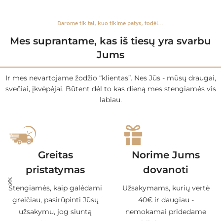
Darome tik tai, kuo tikime patys, todėl...
Mes suprantame, kas iš tiesų yra svarbu
Jums
Ir mes nevartojame žodžio “klientas”. Nes Jūs - mūsų draugai,
svečiai, įkvėpėjai. Būtent dėl to kas dieną mes stengiamės vis
labiau.
Greitas
Norime Jums
pristatymas
dovanoti
Stengiamės, kaip galėdami
Užsakymams, kurių vertė
greičiau, pasirūpinti Jūsų
40€ ir daugiau -
užsakymu, jog siuntą
nemokamai pridedame