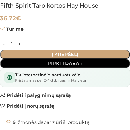
Fifth Spirit Taro kortos Hay House
36.72
€
Turime
Į KREPŠELĮ
PIRKTI DABAR
Tik internetinėje parduotuvėje
Pristatymas per 2-4 d.d. į pasirinktą vietą
Pridėti į palyginimų sąrašą
Pridėti į norų sąrašą
9
žmonės dabar žiūri šį produktą.