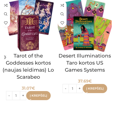
Tarot of the
Desert Illuminations
Goddesses kortos
Taro kortos US
(naujas leidimas) Lo
Games Systems
Scarabeo
37.69
€
31.07
€
Į KREPŠELĮ
Į KREPŠELĮ