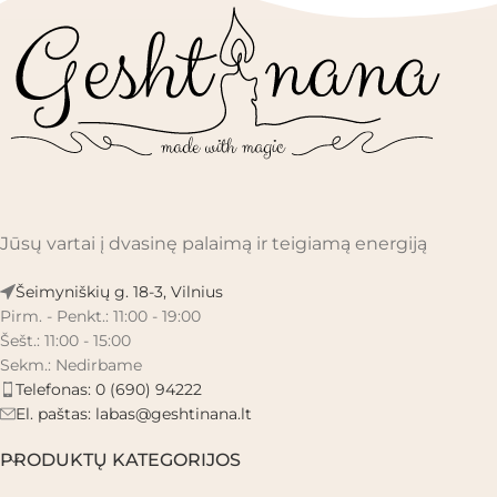
Jūsų vartai į dvasinę palaimą ir teigiamą energiją
Šeimyniškių g. 18-3, Vilnius
Pirm. - Penkt.: 11:00 - 19:00
Šešt.: 11:00 - 15:00
Sekm.: Nedirbame
Telefonas: 0 (690) 94222
El. paštas:
labas@geshtinana.lt
PRODUKTŲ KATEGORIJOS