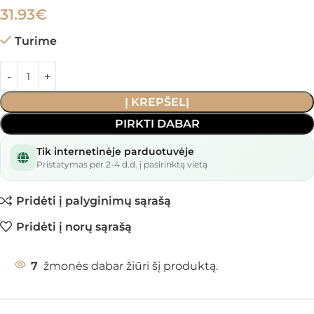
31.93
€
Turime
Į KREPŠELĮ
PIRKTI DABAR
Tik internetinėje parduotuvėje
Pristatymas per 2-4 d.d. į pasirinktą vietą
Pridėti į palyginimų sąrašą
Pridėti į norų sąrašą
7
žmonės dabar žiūri šį produktą.