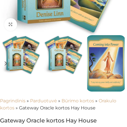
Spustelėkite, kad padidintumėte
Pagrindinis
»
Parduotuvė
»
Būrimo kortos
»
Orakulo
kortos
»
Gateway Oracle kortos Hay House
Gateway Oracle kortos Hay House