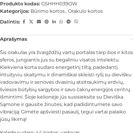
Produkto kodas:
GSHHH039OW
Kategorijos:
Būrimo kortos
,
Orakulo kortos
Dalintis:
Aprašymas
Šis orakulas yra žvaigždžių vartų portalas tarp šios ir kitos
sferos, jungiantis jus su begaliniu visatos intelektu.
Kiekviena korta sudaro energetinį tiltą, padedantį
intuityviu skaitymu ir dinamiškai skleisti ryšį su dievišku
vadovavimu ir senovės dvasinių atsitraukimų erdvių,
šviesos būtybių sargybos ir savo čakrų energijos centrų
išmintimi. Šioje kelionėje jūs susisieksite su Dieviška
Sąmone ir gausite žinutes, kad padidintumėte savo
vibraciją. Gimėte apšviesti pasaulį, tegul vartai palaiko
jūsų likimą!
Kaladę sudaro: 44 kortos, vadovas.