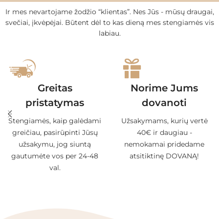
Ir mes nevartojame žodžio “klientas”. Nes Jūs - mūsų draugai,
svečiai, įkvėpėjai. Būtent dėl to kas dieną mes stengiamės vis
labiau.
Greitas
Norime Jums
pristatymas
dovanoti
Stengiamės, kaip galėdami
Užsakymams, kurių vertė
greičiau, pasirūpinti Jūsų
40€ ir daugiau -
užsakymu, jog siuntą
nemokamai pridedame
gautumėte vos per 24-48
atsitiktinę DOVANĄ!
val.