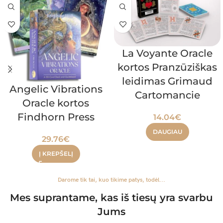
La Voyante Oracle
kortos Pranzūziškas
leidimas Grimaud
Angelic Vibrations
Cartomancie
Oracle kortos
Findhorn Press
14.04
€
DAUGIAU
29.76
€
Į KREPŠELĮ
Darome tik tai, kuo tikime patys, todėl...
Mes suprantame, kas iš tiesų yra svarbu
Jums