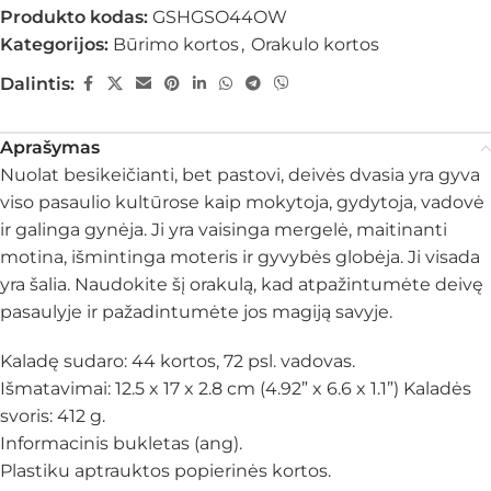
Produkto kodas:
GSHGSO44OW
Kategorijos:
Būrimo kortos
,
Orakulo kortos
Dalintis:
Aprašymas
Nuolat besikeičianti, bet pastovi, deivės dvasia yra gyva
viso pasaulio kultūrose kaip mokytoja, gydytoja, vadovė
ir galinga gynėja. Ji yra vaisinga mergelė, maitinanti
motina, išmintinga moteris ir gyvybės globėja. Ji visada
yra šalia. Naudokite šį orakulą, kad atpažintumėte deivę
pasaulyje ir pažadintumėte jos magiją savyje.
Kaladę sudaro: 44 kortos, 72 psl. vadovas.
Išmatavimai: 12.5 x 17 x 2.8 cm (4.92” x 6.6 x 1.1”) Kaladės
svoris: 412 g.
Informacinis bukletas (ang).
Plastiku aptrauktos popierinės kortos.