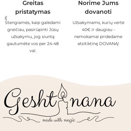
Greitas
Norime Jums
pristatymas
dovanoti
Stengiamės, kaip galėdami
Užsakymams, kurių vertė
greičiau, pasirūpinti Jūsų
40€ ir daugiau -
užsakymu, jog siuntą
nemokamai pridedame
gautumėte vos per 24-48
atsitiktinę DOVANĄ!
val.