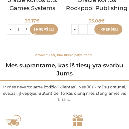
oracle kortos U.S.
Oracle kortos
Games Systems
Rockpool Publishing
36.17
€
35.08
€
Į KREPŠELĮ
Į KREPŠELĮ
Darome tik tai, kuo tikime patys, todėl...
Mes suprantame, kas iš tiesų yra svarbu
Jums
Ir mes nevartojame žodžio “klientas”. Nes Jūs - mūsų draugai,
svečiai, įkvėpėjai. Būtent dėl to kas dieną mes stengiamės vis
labiau.