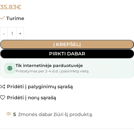
35.83
€
Turime
Į KREPŠELĮ
PIRKTI DABAR
Tik internetinėje parduotuvėje
Pristatymas per 2-4 d.d. į pasirinktą vietą
Pridėti į palyginimų sąrašą
Pridėti į norų sąrašą
5
žmonės dabar žiūri šį produktą.