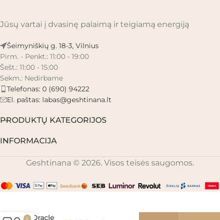
Jūsų vartai į dvasinę palaimą ir teigiamą energiją
Šeimyniškių g. 18-3, Vilnius
Pirm. - Penkt.: 11:00 - 19:00
Šešt.: 11:00 - 15:00
Sekm.: Nedirbame
Telefonas: 0 (690) 94222
El. paštas:
labas@geshtinana.lt
PRODUKTŲ KATEGORIJOS
INFORMACIJA
Geshtinana © 2026. Visos teisės saugomos.
Goddess
Spirit
Oracle
0