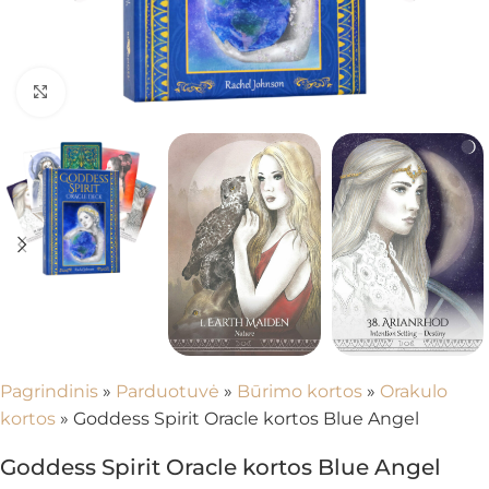
Spustelėkite, kad padidintumėte
Pagrindinis
»
Parduotuvė
»
Būrimo kortos
»
Orakulo
kortos
»
Goddess Spirit Oracle kortos Blue Angel
Goddess Spirit Oracle kortos Blue Angel