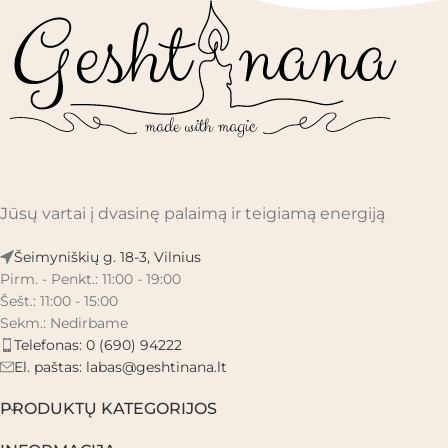
Jūsų vartai į dvasinę palaimą ir teigiamą energiją
Šeimyniškių g. 18-3, Vilnius
Pirm. - Penkt.: 11:00 - 19:00
Šešt.: 11:00 - 15:00
Sekm.: Nedirbame
Telefonas: 0 (690) 94222
El. paštas:
labas@geshtinana.lt
PRODUKTŲ KATEGORIJOS