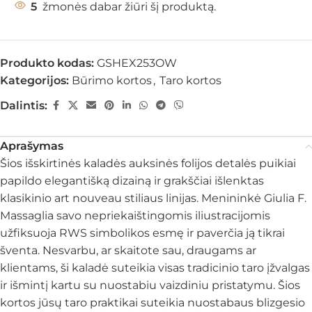
5
žmonės dabar žiūri šį produktą.
Produkto kodas:
GSHEX253OW
Kategorijos:
Būrimo kortos
,
Taro kortos
Dalintis:
Aprašymas
Šios išskirtinės kaladės auksinės folijos detalės puikiai
papildo elegantišką dizainą ir grakščiai išlenktas
klasikinio art nouveau stiliaus linijas. Menininkė Giulia F.
Massaglia savo nepriekaištingomis iliustracijomis
užfiksuoja RWS simbolikos esmę ir paverčia ją tikrai
šventa. Nesvarbu, ar skaitote sau, draugams ar
klientams, ši kaladė suteikia visas tradicinio taro įžvalgas
ir išmintį kartu su nuostabiu vaizdiniu pristatymu. Šios
kortos jūsų taro praktikai suteikia nuostabaus blizgesio