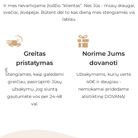
Ir mes nevartojame žodžio “klientas”. Nes Jūs - mūsų draugai,
svečiai, įkvėpėjai. Būtent dėl to kas dieną mes stengiamės vis
labiau.
Greitas
Norime Jums
pristatymas
dovanoti
Stengiamės, kaip galėdami
Užsakymams, kurių vertė
greičiau, pasirūpinti Jūsų
40€ ir daugiau -
užsakymu, jog siuntą
nemokamai pridedame
gautumėte vos per 24-48
atsitiktinę DOVANĄ!
val.