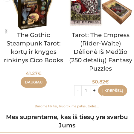
The Gothic
Tarot: The Empress
Steampunk Tarot:
(Rider-Waite)
kortų ir knygos
Dėlionė Iš Medžio
rinkinys Cico Books
(250 detalių) Fantasy
Puzzles
41.27
€
50.82
€
DAUGIAU
Į KREPŠELĮ
Darome tik tai, kuo tikime patys, todėl...
Mes suprantame, kas iš tiesų yra svarbu
Jums