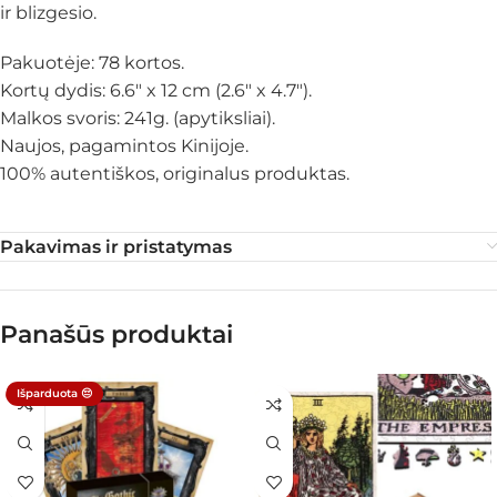
ir blizgesio.
Pakuotėje: 78 kortos.
Kortų dydis: 6.6″ x 12 cm (2.6″ x 4.7″).
Malkos svoris: 241g. (apytiksliai).
Naujos, pagamintos Kinijoje.
100% autentiškos, originalus produktas.
Pakavimas ir pristatymas
Panašūs produktai
Išparduota 😔