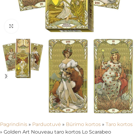
Spustelėkite, kad padidintumėte
Pagrindinis
»
Parduotuvė
»
Būrimo kortos
»
Taro kortos
»
Golden Art Nouveau taro kortos Lo Scarabeo