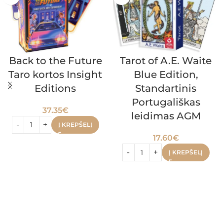
Back to the Future
Tarot of A.E. Waite
Taro kortos Insight
Blue Edition,
Editions
Standartinis
Portugališkas
37.35
€
leidimas AGM
Į KREPŠELĮ
17.60
€
Į KREPŠELĮ