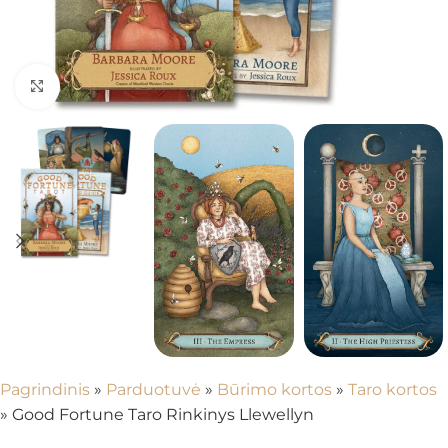
Spustelėkite, kad padidintumėte
Pagrindinis
»
Parduotuvė
»
Būrimo kortos
»
Taro kortos
»
Good Fortune Taro Rinkinys Llewellyn