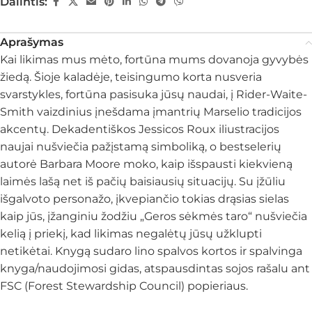
Dalintis:
Aprašymas
Kai likimas mus mėto, fortūna mums dovanoja gyvybės
žiedą. Šioje kaladėje, teisingumo korta nusveria
svarstykles, fortūna pasisuka jūsų naudai, į Rider-Waite-
Smith vaizdinius įnešdama įmantrių Marselio tradicijos
akcentų. Dekadentiškos Jessicos Roux iliustracijos
naujai nušviečia pažįstamą simboliką, o bestselerių
autorė Barbara Moore moko, kaip išspausti kiekvieną
laimės lašą net iš pačių baisiausių situacijų. Su įžūliu
išgalvoto personažo, įkvepiančio tokias drąsias sielas
kaip jūs, įžanginiu žodžiu „Geros sėkmės taro“ nušviečia
kelią į priekį, kad likimas negalėtų jūsų užklupti
netikėtai. Knygą sudaro lino spalvos kortos ir spalvinga
knyga/naudojimosi gidas, atspausdintas sojos rašalu ant
FSC (Forest Stewardship Council) popieriaus.