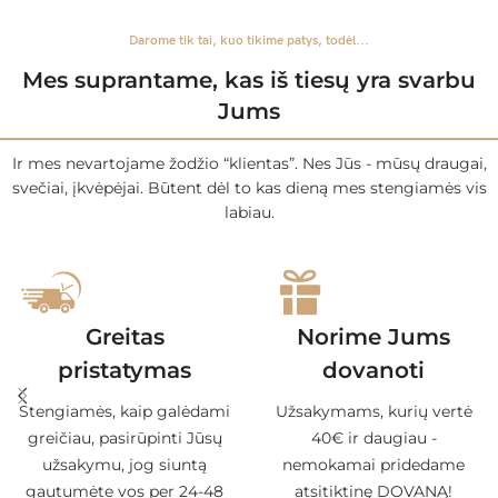
Darome tik tai, kuo tikime patys, todėl...
Mes suprantame, kas iš tiesų yra svarbu
Jums
Ir mes nevartojame žodžio “klientas”. Nes Jūs - mūsų draugai,
svečiai, įkvėpėjai. Būtent dėl to kas dieną mes stengiamės vis
labiau.
Greitas
Norime Jums
pristatymas
dovanoti
Stengiamės, kaip galėdami
Užsakymams, kurių vertė
greičiau, pasirūpinti Jūsų
40€ ir daugiau -
užsakymu, jog siuntą
nemokamai pridedame
gautumėte vos per 24-48
atsitiktinę DOVANĄ!