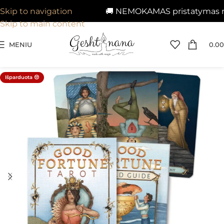
🚚 NEMOKAMAS pristatymas nuo 
Skip to navigation
Skip to main content
MENIU
0.00
Išparduota 😔