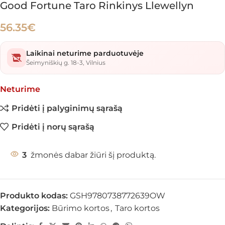
Good Fortune Taro Rinkinys Llewellyn
56.35
€
Laikinai neturime parduotuvėje
Šeimyniškių g. 18-3, Vilnius
Neturime
Pridėti į palyginimų sąrašą
Pridėti į norų sąrašą
3
žmonės dabar žiūri šį produktą.
Produkto kodas:
GSH9780738772639OW
Kategorijos:
Būrimo kortos
,
Taro kortos