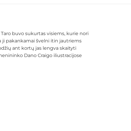
” Taro buvo sukurtas visiems, kurie nori
 ji pakankamai švelni itin jautriems
žių ant kortų jas lengva skaityti
menininko Dano Craigo iliustracijose