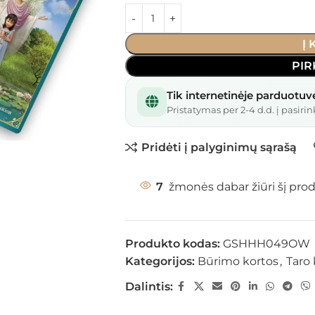
Į
PIR
Tik internetinėje parduotuv
Pristatymas per 2-4 d.d. į pasirin
Pridėti į palyginimų sąrašą
7
žmonės dabar žiūri šį pro
Produkto kodas:
GSHHH049OW
Kategorijos:
Būrimo kortos
,
Taro 
Dalintis: