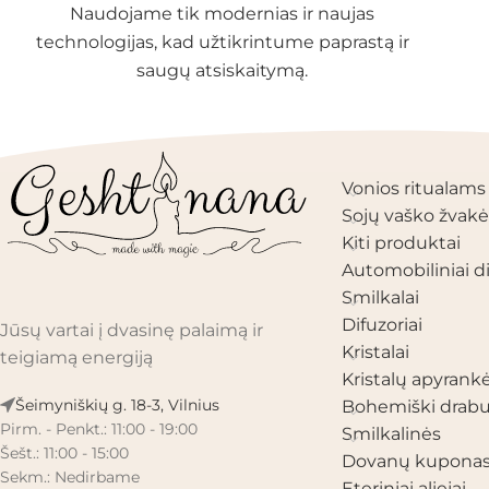
Naudojame tik modernias ir naujas
technologijas, kad užtikrintume paprastą ir
saugų atsiskaitymą.
PRODUKTŲ KAT
Vonios ritualams
Sojų vaško žvakė
Kiti produktai
Automobiliniai di
Smilkalai
Difuzoriai
Jūsų vartai į dvasinę palaimą ir
Kristalai
teigiamą energiją
Kristalų apyrank
Šeimyniškių g. 18-3, Vilnius
Bohemiški drabu
Pirm. - Penkt.: 11:00 - 19:00
Smilkalinės
Šešt.: 11:00 - 15:00
Dovanų kupona
Sekm.: Nedirbame
Eteriniai aliejai