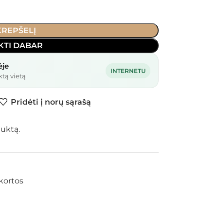
 KREPŠELĮ
KTI DABAR
ėje
INTERNETU
ktą vietą
Pridėti į norų sąrašą
duktą.
kortos