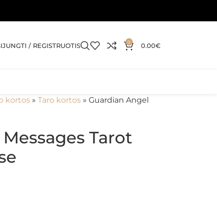
0
SIJUNGTI / REGISTRUOTIS
0.00
€
o kortos
»
Taro kortos
»
Guardian Angel
 Messages Tarot
se