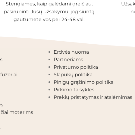
Stengiamės, kaip galėdami greičiau,
Užsak
pasirūpinti Jūsų užsakymu, jog siuntą
n
gautumėte vos per 24-48 val.
EGORIJOS
INFORMACIJA
Erdvės nuoma
s
Partneriams
Privatumo politika
fuzoriai
Slapukų politika
Pinigų grąžinimo politika
Pirkimo taisyklės
Prekių pristatymas ir atsiėmimas
ės
žiai moterims
s