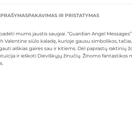
APRAŠYMAS
PAKAVIMAS IR PRISTATYMAS
as – padėti mums jaustis saugiai. “Guardian Angel Messages
 Valentine siūlo kaladę, kurioje gausu simbolikos, tačiau
 aiškias gaires sau ir kitiems. Dėl paprastų raktinių žod
icija ir ieškoti Dieviškųjų žinučių. Žinomo fantastikos 
s.