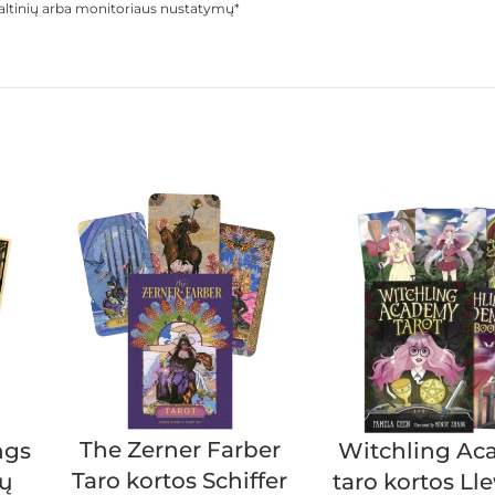
o šaltinių arba monitoriaus nustatymų*
The Zerner Farber
ngs
Witchling A
Taro kortos Schiffer
nų
taro kortos Ll