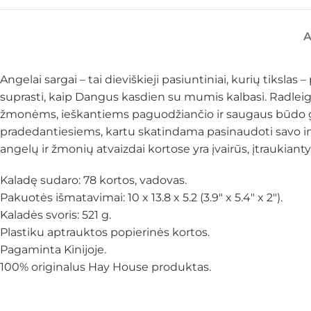
Angelai sargai – tai dieviškieji pasiuntiniai, kurių tiksl
suprasti, kaip Dangus kasdien su mumis kalbasi. Radleigh
žmonėms, ieškantiems paguodžiančio ir saugaus būdo gauti
pradedantiesiems, kartu skatindama pasinaudoti savo intu
angelų ir žmonių atvaizdai kortose yra įvairūs, įtraukianty
Kaladę sudaro: 78 kortos, vadovas.
Pakuotės išmatavimai: 10 x 13.8 x 5.2 (3.9″ x 5.4″ x 2″).
Kaladės svoris: 521 g.
Plastiku aptrauktos popierinės kortos.
Pagaminta Kinijoje.
100% originalus Hay House produktas.