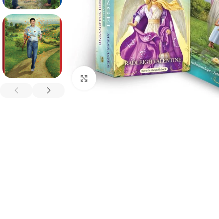
Spustelėkite, kad padidintumėte