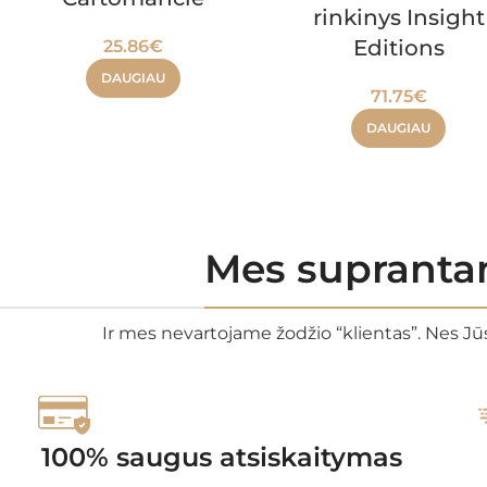
rinkinys Insight
Editions
25.86
€
DAUGIAU
71.75
€
DAUGIAU
Mes suprantam
Ir mes nevartojame žodžio “klientas”. Nes Jūs
100% saugus atsiskaitymas