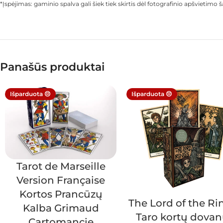
*Įspėjimas: gaminio spalva gali šiek tiek skirtis dėl fotografinio apšvietim
Panašūs produktai
Išparduota 😔
Išparduota 😔
Tarot de Marseille
Version Française
Kortos Prancūzų
The Lord of the Ri
Kalba Grimaud
Taro kortų dova
Cartomancie