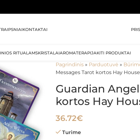
PRI
TRAIPSNIAI
KONTAKTAI
ONIOS RITUALAMS
KRISTALAI
AROMATERAPIJA
KITI PRODUKTAI
Pagrindinis
»
Parduotuvė
»
Būrim
Messages Tarot kortos Hay House
Guardian Angel
kortos Hay Hou
36.72
€
Turime