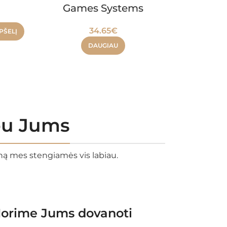
Games Systems
51.
34.65
€
PŠELĮ
DAU
DAUGIAU
rbu Jums
eną mes stengiamės vis labiau.
orime Jums dovanoti