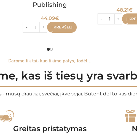
Publishing
48.21
€
44.09
€
Į KRE
Į KREPŠELĮ
Darome tik tai, kuo tikime patys, todėl...
e, kas iš tiesų yra sva
 - mūsų draugai, svečiai, įkvėpėjai. Būtent dėl to kas di
Greitas pristatymas
N