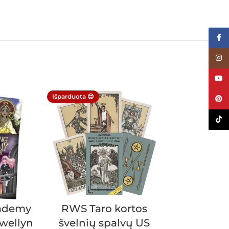
Face
Inst
YouT
Išparduota 😔
Išparduota 😔
Pinte
TikTo
cademy
RWS Taro kortos
The Grail 
ewellyn
švelnių spalvų US
Schiffer 