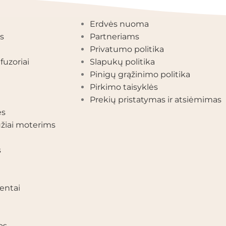
EGORIJOS
INFORMACIJA
Erdvės nuoma
s
Partneriams
Privatumo politika
fuzoriai
Slapukų politika
Pinigų grąžinimo politika
Pirkimo taisyklės
Prekių pristatymas ir atsiėmimas
ės
žiai moterims
s
entai
os