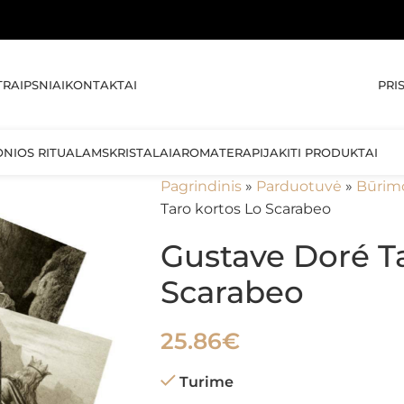
🚚 
PRI
TRAIPSNIAI
KONTAKTAI
ONIOS RITUALAMS
KRISTALAI
AROMATERAPIJA
KITI PRODUKTAI
Pagrindinis
»
Parduotuvė
»
Būrim
Taro kortos Lo Scarabeo
Gustave Doré Ta
Scarabeo
25.86
€
Turime