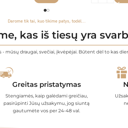
Darome tik tai, kuo tikime patys, todėl...
e, kas iš tiesų yra sva
 - mūsų draugai, svečiai, įkvėpėjai. Būtent dėl to kas di
Greitas pristatymas
N
Stengiamės, kaip galėdami greičiau,
Užsak
pasirūpinti Jūsų užsakymu, jog siuntą
n
gautumėte vos per 24-48 val.