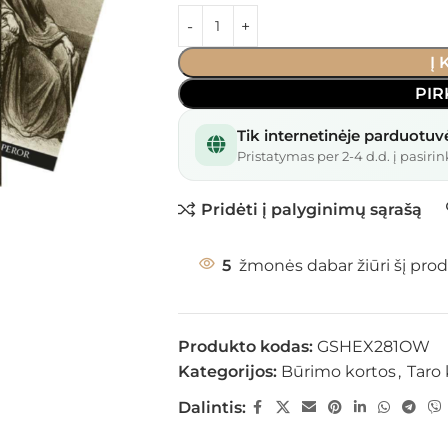
Į
PIR
Tik internetinėje parduotuv
Pristatymas per 2-4 d.d. į pasirin
Pridėti į palyginimų sąrašą
5
žmonės dabar žiūri šį prod
Produkto kodas:
GSHEX281OW
Kategorijos:
Būrimo kortos
,
Taro 
Dalintis: