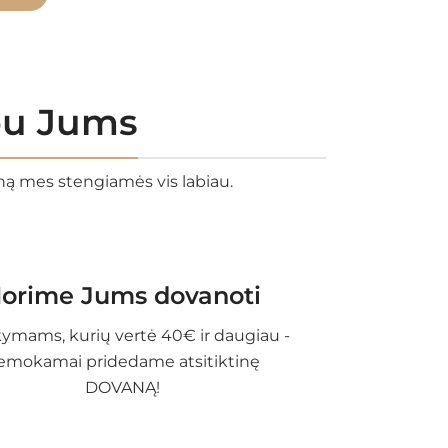
rbu Jums
eną mes stengiamės vis labiau.
orime Jums dovanoti
ymams, kurių vertė 40€ ir daugiau -
emokamai pridedame atsitiktinę
DOVANĄ!