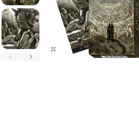
Spustelėkite, kad padidintumėte