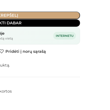
 KREPŠELĮ
KTI DABAR
ėje
INTERNETU
ktą vietą
Pridėti į norų sąrašą
uktą.
kortos