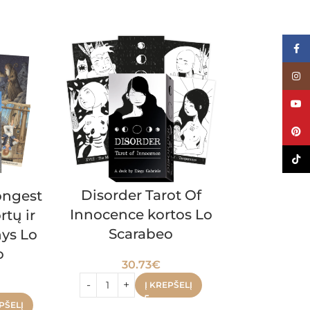
Face
Inst
YouT
Pinte
TikTo
Disorder Tarot Of
Longest
Tarot De
Innocence kortos Lo
rtų ir
Premium
Scarabeo
nys Lo
Spanish 
o
(maža 
30.73
€
17.
Į KREPŠELĮ
PŠELĮ