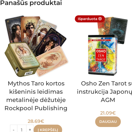
Panašūs produktai
Išparduota 😔
Mythos Taro kortos
Osho Zen Tarot s
kišeninis leidimas
instrukcija Japonų
metalinėje dėžutėje
AGM
Rockpool Publishing
21.09
€
28.69
€
DAUGIAU
Į KREPŠELĮ