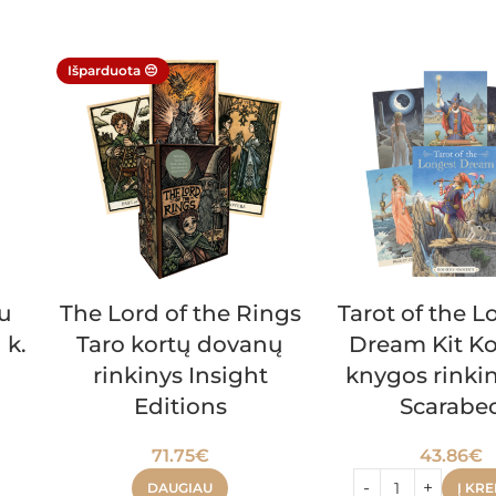
Išparduota 😔
u
The Lord of the Rings
Tarot of the 
 k.
Taro kortų dovanų
Dream Kit Ko
rinkinys Insight
knygos rinki
Editions
Scarabe
71.75
€
43.86
€
DAUGIAU
Į KRE