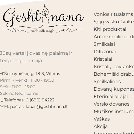
PRODUKTŲ KAT
Vonios ritualams
Sojų vaško žvakė
Kiti produktai
Automobiliniai di
Smilkalai
Difuzoriai
Jūsų vartai į dvasinę palaimą ir
Kristalai
teigiamą energiją
Kristalų apyrank
Šeimyniškių g. 18-3, Vilnius
Bohemiški drabu
Pirm. - Penkt.: 11:00 - 19:00
Smilkalinės
Šešt.: 11:00 - 15:00
Dovanų kupona
Sekm.: Nedirbame
Eteriniai aliejai
Telefonas: 0 (690) 94222
Verslo dovanos
El. paštas:
labas@geshtinana.lt
Muzikos instrum
Vaškas
Akcija
Lenormand kort