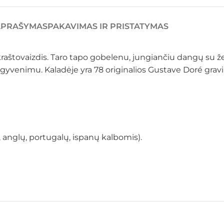
APRAŠYMAS
PAKAVIMAS IR PRISTATYMAS
 kraštovaizdis. Taro tapo gobelenu, jungiančiu dangų su ž
gyvenimu. Kaladėje yra 78 originalios Gustave Doré graviū
, anglų, portugalų, ispanų kalbomis).