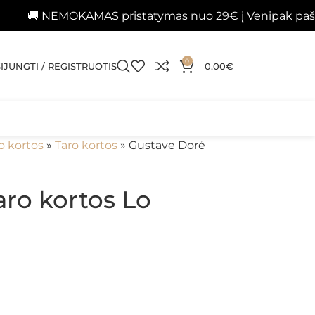
NEMOKAMAS pristatymas nuo 29€ į Venipak paštomatus
0
SIJUNGTI / REGISTRUOTIS
0.00
€
o kortos
»
Taro kortos
»
Gustave Doré
ro kortos Lo