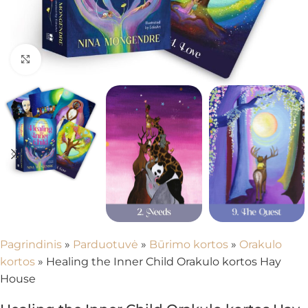
Spustelėkite, kad padidintumėte
Pagrindinis
»
Parduotuvė
»
Būrimo kortos
»
Orakulo
kortos
»
Healing the Inner Child Orakulo kortos Hay
House