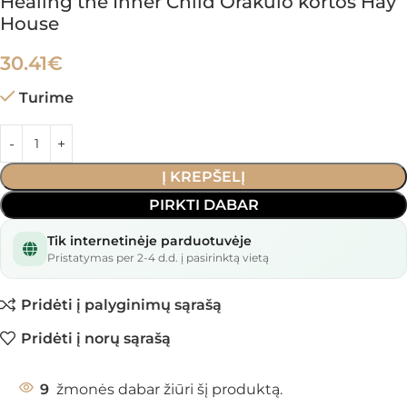
Healing the Inner Child Orakulo kortos Hay
House
30.41
€
Turime
Į KREPŠELĮ
PIRKTI DABAR
Tik internetinėje parduotuvėje
Pristatymas per 2-4 d.d. į pasirinktą vietą
Pridėti į palyginimų sąrašą
Pridėti į norų sąrašą
9
žmonės dabar žiūri šį produktą.