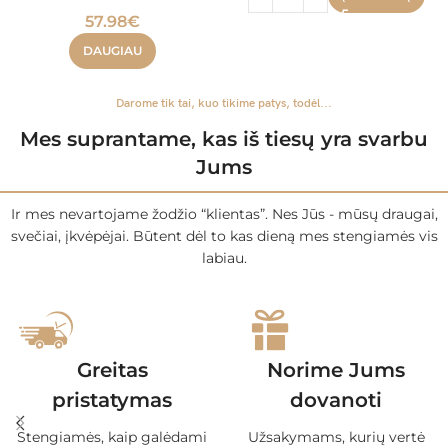
57.98
€
DAUGIAU
Darome tik tai, kuo tikime patys, todėl...
Mes suprantame, kas iš tiesų yra svarbu
Jums
Ir mes nevartojame žodžio “klientas”. Nes Jūs - mūsų draugai,
svečiai, įkvėpėjai. Būtent dėl to kas dieną mes stengiamės vis
labiau.
Greitas
Norime Jums
pristatymas
dovanoti
Stengiamės, kaip galėdami
Užsakymams, kurių vertė