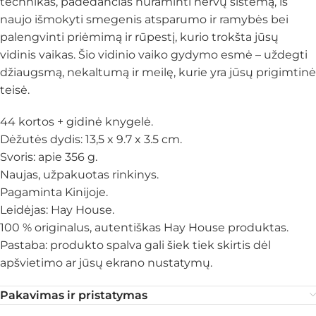
technikas, padedančias nuraminti nervų sistemą, iš
naujo išmokyti smegenis atsparumo ir ramybės bei
palengvinti priėmimą ir rūpestį, kurio trokšta jūsų
vidinis vaikas. Šio vidinio vaiko gydymo esmė – uždegti
džiaugsmą, nekaltumą ir meilę, kurie yra jūsų prigimtinė
teisė.
44 kortos + gidinė knygelė.
Dėžutės dydis: 13,5 x 9.7 x 3.5 cm.
Svoris: apie 356 g.
Naujas, užpakuotas rinkinys.
Pagaminta Kinijoje.
Leidėjas: Hay House.
100 % originalus, autentiškas Hay House produktas.
Pastaba: produkto spalva gali šiek tiek skirtis dėl
apšvietimo ar jūsų ekrano nustatymų.
Pakavimas ir pristatymas