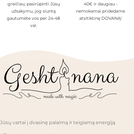
greičiau, pasirūpinti Jūsų
40€ ir daugiau -
užsakymu, jog siuntą
nemokamai pridedame
gautumėte vos per 24-48
atsitiktinę DOVANĄ!
val.
Jūsų vartai į dvasinę palaimą ir teigiamą energiją