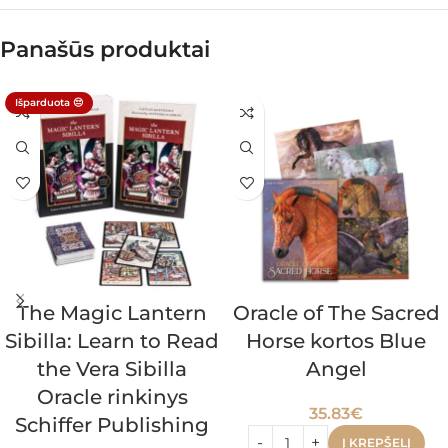
Panašūs produktai
Išparduota 😔
The Magic Lantern
Oracle of The Sacred
Sibilla: Learn to Read
Horse kortos Blue
the Vera Sibilla
Angel
Oracle rinkinys
35.83
€
Schiffer Publishing
Į KREPŠELĮ