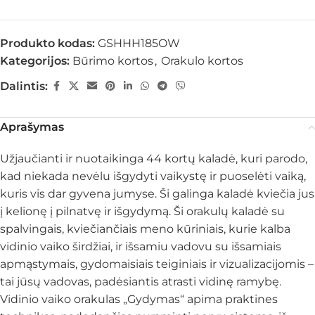
Produkto kodas:
GSHHH185OW
Kategorijos:
Būrimo kortos
,
Orakulo kortos
Dalintis:
Aprašymas
Užjaučianti ir nuotaikinga 44 kortų kaladė, kuri parodo,
kad niekada nevėlu išgydyti vaikystę ir puoselėti vaiką,
kuris vis dar gyvena jumyse. Ši galinga kaladė kviečia jus
į kelionę į pilnatvę ir išgydymą. Ši orakulų kaladė su
spalvingais, kviečiančiais meno kūriniais, kurie kalba
vidinio vaiko širdžiai, ir išsamiu vadovu su išsamiais
apmąstymais, gydomaisiais teiginiais ir vizualizacijomis –
tai jūsų vadovas, padėsiantis atrasti vidinę ramybę.
Vidinio vaiko orakulas „Gydymas“ apima praktines