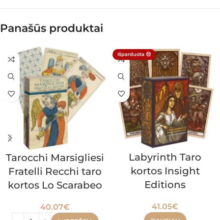
Panašūs produktai
Išparduota 😔
Labyrinth Taro
Tarocchi Marsigliesi
kortos Insight
Fratelli Recchi taro
Editions
kortos Lo Scarabeo
41.05
€
40.07
€