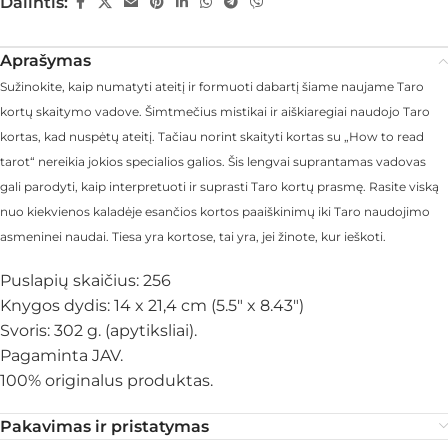
Dalintis:
Aprašymas
Sužinokite, kaip numatyti ateitį ir formuoti dabartį šiame naujame Taro
kortų skaitymo vadove. Šimtmečius mistikai ir aiškiaregiai naudojo Taro
kortas, kad nuspėtų ateitį. Tačiau norint skaityti kortas su „How to read
tarot“ nereikia jokios specialios galios. Šis lengvai suprantamas vadovas
gali parodyti, kaip interpretuoti ir suprasti Taro kortų prasmę. Rasite viską
nuo kiekvienos kaladėje esančios kortos paaiškinimų iki Taro naudojimo
asmeninei naudai. Tiesa yra kortose, tai yra, jei žinote, kur ieškoti.
Puslapių skaičius: 256
Knygos dydis: 14 x 21,4 cm (5.5″ x 8.43″)
Svoris: 302 g. (apytiksliai).
Pagaminta JAV.
100% originalus produktas.
Pakavimas ir pristatymas