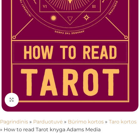
Spustelėkite, kad padidintumėte
Pagrindinis
»
Parduotuvė
»
Būrimo kortos
»
Taro kortos
»
How to read Tarot knyga Adams Media