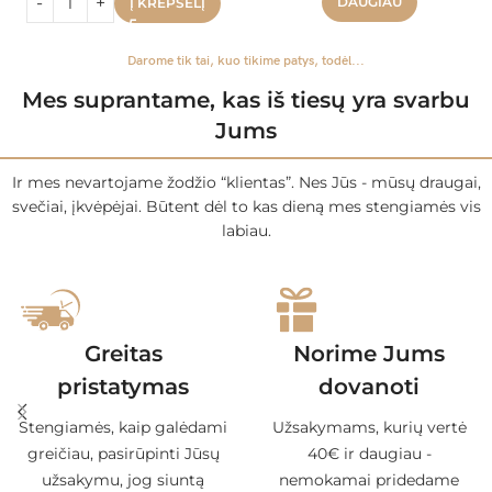
DAUGIAU
Į KREPŠELĮ
Darome tik tai, kuo tikime patys, todėl...
Mes suprantame, kas iš tiesų yra svarbu
Jums
Ir mes nevartojame žodžio “klientas”. Nes Jūs - mūsų draugai,
svečiai, įkvėpėjai. Būtent dėl to kas dieną mes stengiamės vis
labiau.
Greitas
Norime Jums
pristatymas
dovanoti
Stengiamės, kaip galėdami
Užsakymams, kurių vertė
greičiau, pasirūpinti Jūsų
40€ ir daugiau -
užsakymu, jog siuntą
nemokamai pridedame