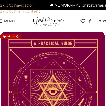
🚚 NEMOKAMAS pristatymas nuo 
Skip to navigation
Skip to main content
MENIU
0.00
Išparduota 😔