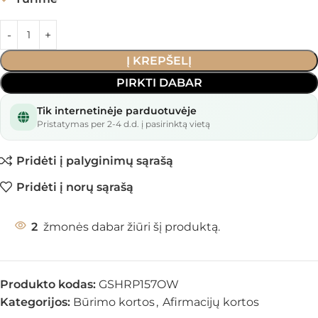
Į KREPŠELĮ
PIRKTI DABAR
Tik internetinėje parduotuvėje
Pristatymas per 2-4 d.d. į pasirinktą vietą
Pridėti į palyginimų sąrašą
Pridėti į norų sąrašą
2
žmonės dabar žiūri šį produktą.
Produkto kodas:
GSHRP157OW
Kategorijos:
Būrimo kortos
,
Afirmacijų kortos