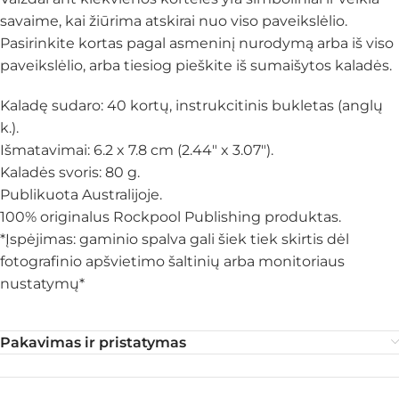
savaime, kai žiūrima atskirai nuo viso paveikslėlio.
Pasirinkite kortas pagal asmeninį nurodymą arba iš viso
paveikslėlio, arba tiesiog pieškite iš sumaišytos kaladės.
Kaladę sudaro: 40 kortų, instrukcitinis bukletas (anglų
k.).
Išmatavimai: 6.2 x 7.8 cm (2.44″ x 3.07″).
Kaladės svoris: 80 g.
Publikuota Australijoje.
100% originalus Rockpool Publishing produktas.
*Įspėjimas: gaminio spalva gali šiek tiek skirtis dėl
fotografinio apšvietimo šaltinių arba monitoriaus
nustatymų*
Pakavimas ir pristatymas