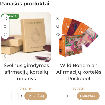
Panašūs produktai
Naujiena ✨
Švelnus gimdymas
Wild Bohemian
afirmacijų kortelių
Afirmacijų kortelės
rinkinys
Rockpool
28.00
€
17.83
€
Į KREPŠELĮ
Į KREPŠELĮ