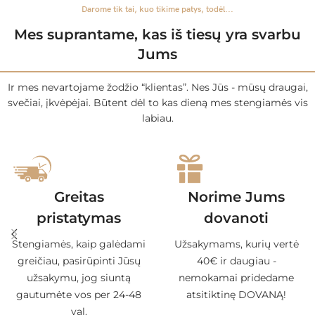
Darome tik tai, kuo tikime patys, todėl...
Mes suprantame, kas iš tiesų yra svarbu
Jums
Ir mes nevartojame žodžio “klientas”. Nes Jūs - mūsų draugai,
svečiai, įkvėpėjai. Būtent dėl to kas dieną mes stengiamės vis
labiau.
Greitas
Norime Jums
pristatymas
dovanoti
Stengiamės, kaip galėdami
Užsakymams, kurių vertė
greičiau, pasirūpinti Jūsų
40€ ir daugiau -
užsakymu, jog siuntą
nemokamai pridedame
gautumėte vos per 24-48
atsitiktinę DOVANĄ!
val.