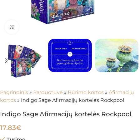
Spustelėkite, kad padidintumėte
Pagrindinis
»
Parduotuvė
»
Būrimo kortos
»
Afirmacijų
kortos
»
Indigo Sage Afirmacijų kortelės Rockpool
Indigo Sage Afirmacijų kortelės Rockpool
17.83
€
Turime