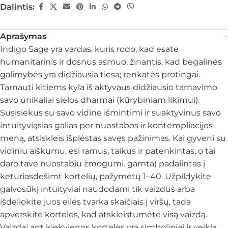
Dalintis:
Aprašymas
Indigo Sage yra vardas, kuris rodo, kad esate
humanitarinis ir dosnus asmuo, žinantis, kad begalinės
galimybės yra didžiausia tiesa; renkatės protingai.
Tarnauti kitiems kyla iš aktyvaus didžiausio tarnavimo
savo unikaliai sielos dharmai (kūrybiniam likimui).
Susisiekus su savo vidine išmintimi ir suaktyvinus savo
intuityviąsias galias per nuostabos ir kontempliacijos
meną, atsiskleis išplėstas savęs pažinimas. Kai gyveni su
vidiniu aiškumu, esi ramus, taikus ir patenkintas, o tai
daro tave nuostabiu žmogumi. gamta) padalintas į
keturiasdešimt kortelių, pažymėtų 1–40. Užpildykite
galvosūkį intuityviai naudodami tik vaizdus arba
išdėliokite juos eilės tvarka skaičiais į viršų, tada
apverskite korteles, kad atskleistumėte visą vaizdą.
Vaizdai ant kiekvienos kortelės yra simboliniai ir veikia