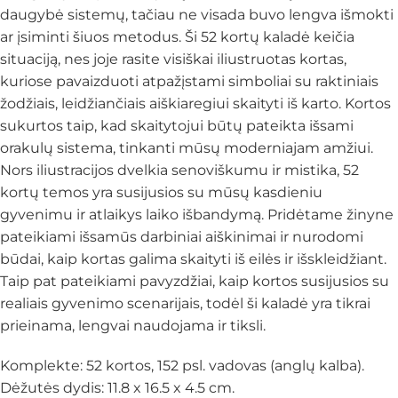
daugybė sistemų, tačiau ne visada buvo lengva išmokti
ar įsiminti šiuos metodus. Ši 52 kortų kaladė keičia
situaciją, nes joje rasite visiškai iliustruotas kortas,
kuriose pavaizduoti atpažįstami simboliai su raktiniais
žodžiais, leidžiančiais aiškiaregiui skaityti iš karto. Kortos
sukurtos taip, kad skaitytojui būtų pateikta išsami
orakulų sistema, tinkanti mūsų moderniajam amžiui.
Nors iliustracijos dvelkia senoviškumu ir mistika, 52
kortų temos yra susijusios su mūsų kasdieniu
gyvenimu ir atlaikys laiko išbandymą. Pridėtame žinyne
pateikiami išsamūs darbiniai aiškinimai ir nurodomi
būdai, kaip kortas galima skaityti iš eilės ir išskleidžiant.
Taip pat pateikiami pavyzdžiai, kaip kortos susijusios su
realiais gyvenimo scenarijais, todėl ši kaladė yra tikrai
prieinama, lengvai naudojama ir tiksli.
Komplekte: 52 kortos, 152 psl. vadovas (anglų kalba).
Dėžutės dydis: 11.8 x 16.5 x 4.5 cm.