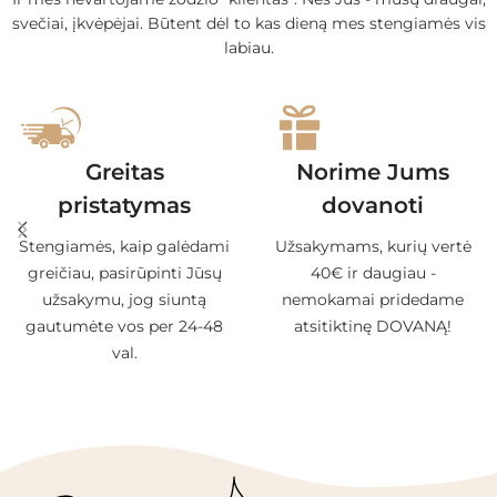
svečiai, įkvėpėjai. Būtent dėl to kas dieną mes stengiamės vis
labiau.
Greitas
Norime Jums
pristatymas
dovanoti
Stengiamės, kaip galėdami
Užsakymams, kurių vertė
greičiau, pasirūpinti Jūsų
40€ ir daugiau -
užsakymu, jog siuntą
nemokamai pridedame
gautumėte vos per 24-48
atsitiktinę DOVANĄ!
val.