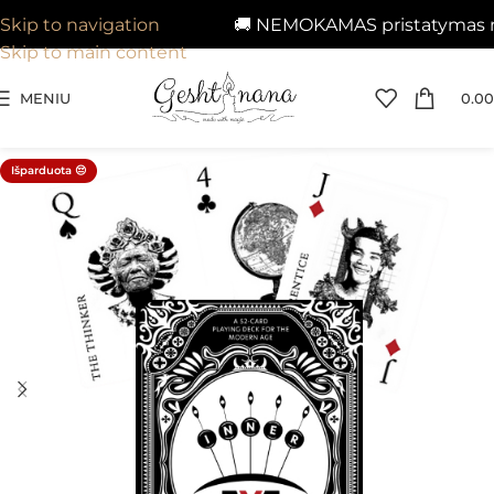
🚚 NEMOKAMAS pristatymas nuo
Skip to navigation
Skip to main content
MENIU
0.00
Išparduota 😔