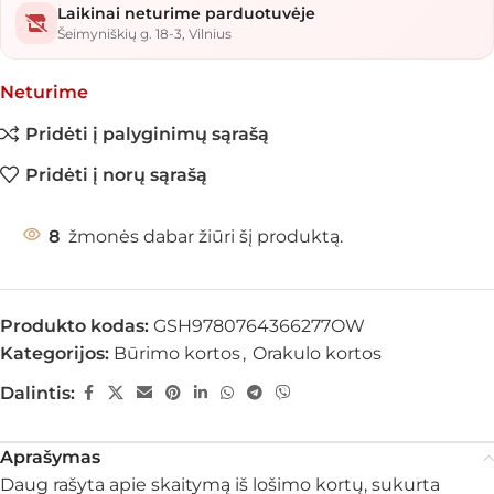
Laikinai neturime parduotuvėje
Šeimyniškių g. 18-3, Vilnius
Neturime
Pridėti į palyginimų sąrašą
Pridėti į norų sąrašą
8
žmonės dabar žiūri šį produktą.
Produkto kodas:
GSH9780764366277OW
Kategorijos:
Būrimo kortos
,
Orakulo kortos
Dalintis:
Aprašymas
Daug rašyta apie skaitymą iš lošimo kortų, sukurta