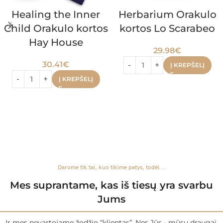
Healing the Inner
Herbarium Orakulo
Child Orakulo kortos
kortos Lo Scarabeo
Hay House
29.98
€
30.41
€
Į KREPŠELĮ
Į KREPŠELĮ
Darome tik tai, kuo tikime patys, todėl...
Mes suprantame, kas iš tiesų yra svarbu
Jums
Ir mes nevartojame žodžio “klientas”. Nes Jūs - mūsų draugai,