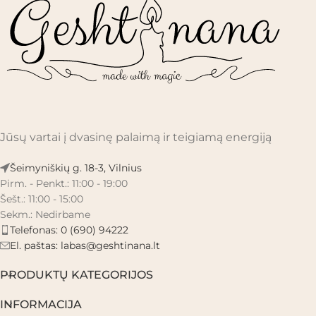
Jūsų vartai į dvasinę palaimą ir teigiamą energiją
Šeimyniškių g. 18-3, Vilnius
Pirm. - Penkt.: 11:00 - 19:00
Šešt.: 11:00 - 15:00
Sekm.: Nedirbame
Telefonas: 0 (690) 94222
El. paštas:
labas@geshtinana.lt
PRODUKTŲ KATEGORIJOS
INFORMACIJA