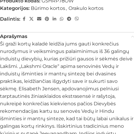
Produkto kodas:
GSHRP78OW
Kategorijos:
Būrimo kortos
,
Orakulo kortos
Dalintis:
Aprašymas
Ši graži kortų kaladė leidžia jums gauti konkrečius
nurodymus ir veiksmingus palaiminimus iš 36 galingų
induistų dievybių, kurias prižiūri gausos ir sėkmės deivė
Lakšmi. „Lakshmi Oracle“ apima senovinės Vedų ir
induistų išminties ir mantrų sintezę bei dvasines
praktikas, leidžiančias išgydyti save ir sukurti savo
sėkmę. Elisabeth Jensen, apdovanojimus pelniusi
tarptautinės žiniasklaidos ekstrasensė ir rašytoja,
nukreipė konkrečias kiekvienos pačios Dievybės
rekomendacijas kartu su senovės Vedų ir Hindu
išminties ir mantrų sinteze, kad tai būtų labai unikalus ir
galingas kortų rinkinys. Išskirtinius tradicinius meno
kūrinius nutapė Jeevanandham, Indijos induistų