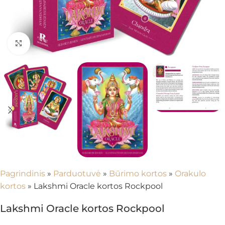
Spustelėkite, kad padidintumėte
Pagrindinis
»
Parduotuvė
»
Būrimo kortos
»
Orakulo
kortos
»
Lakshmi Oracle kortos Rockpool
Lakshmi Oracle kortos Rockpool