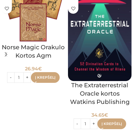
Norse Magic Orakulo
Kortos Agm
26.94
€
Į KREPŠELĮ
The Extraterrestrial
Oracle kortos
Watkins Publishing
34.65
€
Į KREPŠELĮ