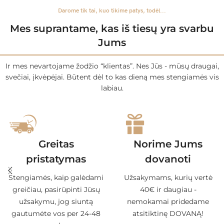
Darome tik tai, kuo tikime patys, todėl...
Mes suprantame, kas iš tiesų yra svarbu
Jums
Ir mes nevartojame žodžio “klientas”. Nes Jūs - mūsų draugai,
svečiai, įkvėpėjai. Būtent dėl to kas dieną mes stengiamės vis
labiau.
Greitas
Norime Jums
pristatymas
dovanoti
Stengiamės, kaip galėdami
Užsakymams, kurių vertė
greičiau, pasirūpinti Jūsų
40€ ir daugiau -
užsakymu, jog siuntą
nemokamai pridedame
gautumėte vos per 24-48
atsitiktinę DOVANĄ!