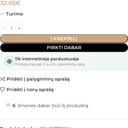
32.05
€
Turime
Į KREPŠELĮ
PIRKTI DABAR
Tik internetinėje parduotuvėje
Pristatymas per 2-4 d.d. į pasirinktą vietą
Pridėti į palyginimų sąrašą
Pridėti į norų sąrašą
6
žmonės dabar žiūri šį produktą.