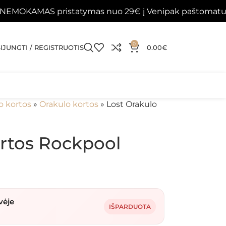
AS pristatymas nuo 29€ į Venipak paštomatus 📦
Pa
0
SIJUNGTI / REGISTRUOTIS
0.00
€
o kortos
»
Orakulo kortos
»
Lost Orakulo
ortos Rockpool
vėje
IŠPARDUOTA