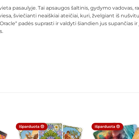
avo vieta pasaulyje. Tai apsaugos šaltinis, gydymo vadova
a, šviečianti neaiškiai ateičiai, kuri, žvelgiant iš nušvit
Oracle“ padės suprasti ir valdyti šiandien jus supančias ir
s.
Išparduota 😔
Išparduota 😔