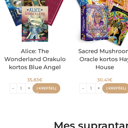
Alice: The
Sacred Mushroo
Wonderland Orakulo
Oracle kortos Ha
kortos Blue Angel
House
35.83
€
30.41
€
Į KREPŠELĮ
Į KREPŠELĮ
Mes suprantam