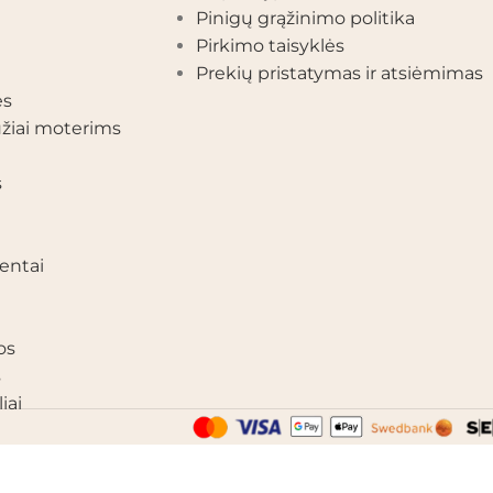
Pinigų grąžinimo politika
Pirkimo taisyklės
Prekių pristatymas ir atsiėmimas
ės
žiai moterims
s
entai
os
s
iai