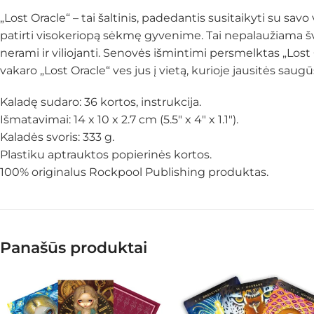
„Lost Oracle“ – tai šaltinis, padedantis susitaikyti su s
patirti visokeriopą sėkmę gyvenime. Tai nepalaužiama švies
nerami ir viliojanti. Senovės išmintimi persmelktas „Lost 
vakaro „Lost Oracle“ ves jus į vietą, kurioje jausitės saugū
Kaladę sudaro: 36 kortos, instrukcija.
Išmatavimai: 14 x 10 x 2.7 cm (5.5″ x 4″ x 1.1″).
Kaladės svoris: 333 g.
Plastiku aptrauktos popierinės kortos.
100% originalus Rockpool Publishing produktas.
Panašūs produktai