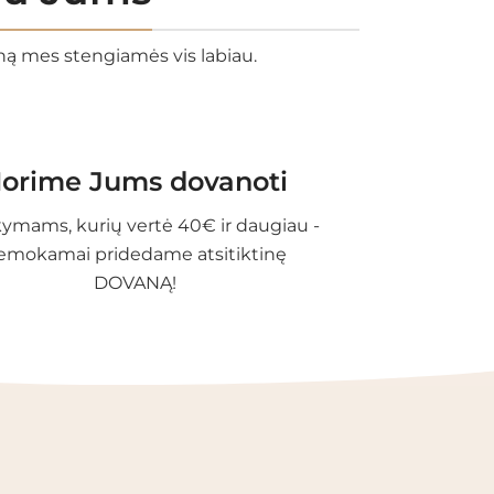
eną mes stengiamės vis labiau.
orime Jums dovanoti
ymams, kurių vertė 40€ ir daugiau -
emokamai pridedame atsitiktinę
DOVANĄ!