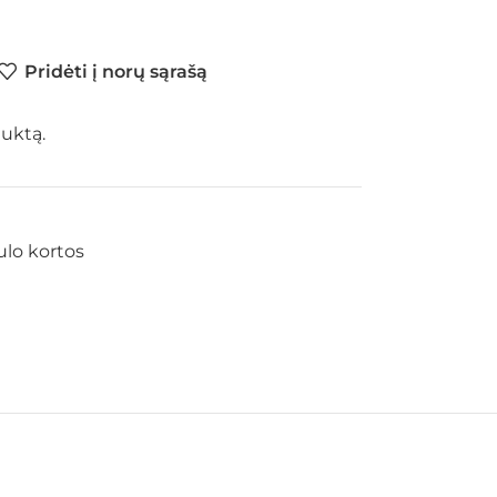
Pridėti į norų sąrašą
duktą.
ulo kortos