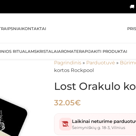
🚚 NEMOKAM
PRI
TRAIPSNIAI
KONTAKTAI
ONIOS RITUALAMS
KRISTALAI
AROMATERAPIJA
KITI PRODUKTAI
Pagrindinis
»
Parduotuvė
»
Būrim
kortos Rockpool
Lost Orakulo k
32.05
€
Laikinai neturime parduotu
Šeimyniškių g. 18-3, Vilnius