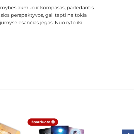
s, ramybės akmuo ir kompasas, padedantis
usios perspektyvos, gali tapti ne tokia
 jumyse esančias jėgas. Nuo ryto iki
Išparduota 😔