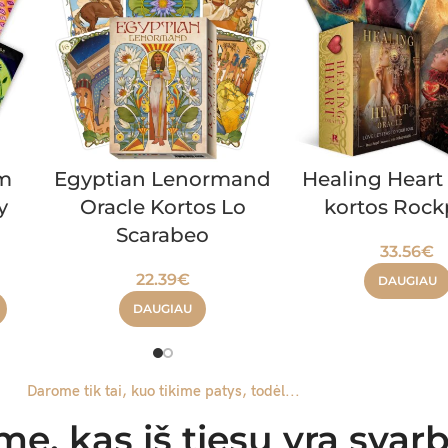
m
Egyptian Lenormand
Healing Heart
y
Oracle Kortos Lo
kortos Rock
Scarabeo
33.56
€
22.39
€
DAUGIAU
DAUGIAU
Darome tik tai, kuo tikime patys, todėl...
e, kas iš tiesų yra sva