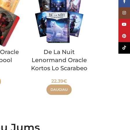
Face
Inst
YouT
Pinte
TikTo
 Oracle
De La Nuit
Work Yo
pool
Lenormand Oracle
Oracle k
Kortos Lo Scarabeo
Ho
22.39
€
33.
DAUGIAU
rbu Jums