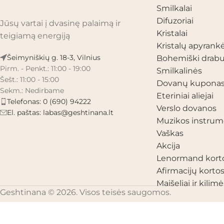
Smilkalai
Difuzoriai
Jūsų vartai į dvasinę palaimą ir
Kristalai
teigiamą energiją
Kristalų apyrank
Šeimyniškių g. 18-3, Vilnius
Bohemiški drabu
Pirm. - Penkt.: 11:00 - 19:00
Smilkalinės
Šešt.: 11:00 - 15:00
Dovanų kupona
Sekm.: Nedirbame
Eteriniai aliejai
Telefonas: 0 (690) 94222
Verslo dovanos
El. paštas:
labas@geshtinana.lt
Muzikos instrum
Vaškas
Akcija
Lenormand kort
Afirmacijų korto
Maišeliai ir kilimėl
Geshtinana © 2026. Visos teisės saugomos.