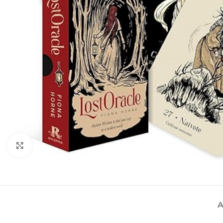
Spustelėkite, kad padidintumėte