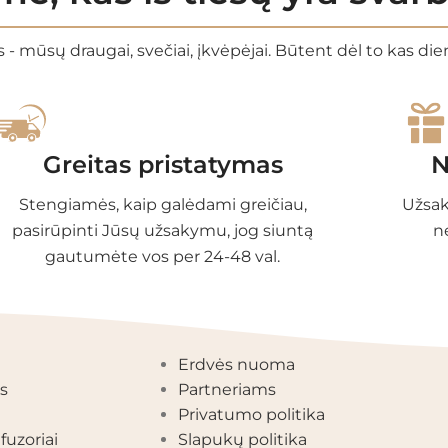
 - mūsų draugai, svečiai, įkvėpėjai. Būtent dėl to kas di
Greitas pristatymas
N
Stengiamės, kaip galėdami greičiau,
Užsak
pasirūpinti Jūsų užsakymu, jog siuntą
n
gautumėte vos per 24-48 val.
EGORIJOS
INFORMACIJA
Erdvės nuoma
s
Partneriams
Privatumo politika
fuzoriai
Slapukų politika