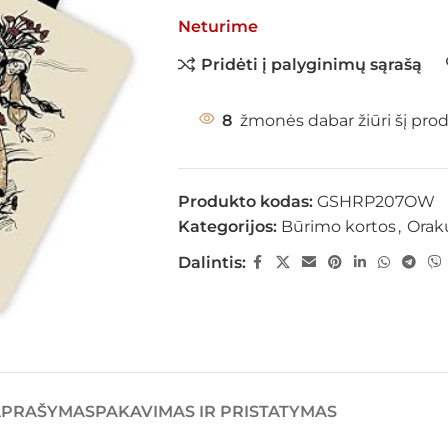
Neturime
Pridėti į palyginimų sąrašą
8
žmonės dabar žiūri šį pro
Produkto kodas:
GSHRP207OW
Kategorijos:
Būrimo kortos
,
Orak
Dalintis:
APRAŠYMAS
PAKAVIMAS IR PRISTATYMAS