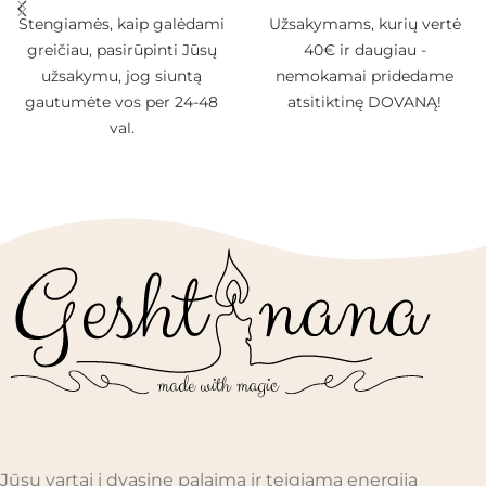
Stengiamės, kaip galėdami
Užsakymams, kurių vertė
greičiau, pasirūpinti Jūsų
40€ ir daugiau -
užsakymu, jog siuntą
nemokamai pridedame
gautumėte vos per 24-48
atsitiktinę DOVANĄ!
val.
Jūsų vartai į dvasinę palaimą ir teigiamą energiją