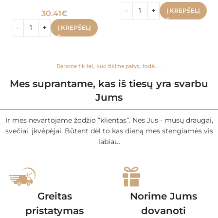
Į KREPŠELĮ
30.41
€
Į KREPŠELĮ
Darome tik tai, kuo tikime patys, todėl...
Mes suprantame, kas iš tiesų yra svarbu
Jums
Ir mes nevartojame žodžio “klientas”. Nes Jūs - mūsų draugai,
svečiai, įkvėpėjai. Būtent dėl to kas dieną mes stengiamės vis
labiau.
Greitas
Norime Jums
pristatymas
dovanoti