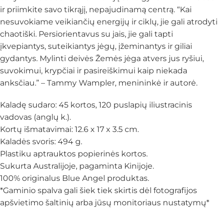
ir priimkite savo tikrąjį, nepajudinamą centrą. “Kai
nesuvokiame veikiančių energijų ir ciklų, jie gali atrodyti
chaotiški. Persiorientavus su jais, jie gali tapti
įkvepiantys, suteikiantys jėgų, įžeminantys ir giliai
gydantys. Mylinti deivės Žemės jėga atvers jus ryšiui,
suvokimui, krypčiai ir pasireiškimui kaip niekada
anksčiau.” – Tammy Wampler, menininkė ir autorė.
Kaladę sudaro: 45 kortos, 120 puslapių iliustracinis
vadovas (anglų k.).
Kortų išmatavimai: 12.6 x 17 x 3.5 cm.
Kaladės svoris: 494 g.
Plastiku aptrauktos popierinės kortos.
Sukurta Australijoje, pagaminta Kinijoje.
100% originalus Blue Angel produktas.
*Gaminio spalva gali šiek tiek skirtis dėl fotografijos
apšvietimo šaltinių arba jūsų monitoriaus nustatymų*