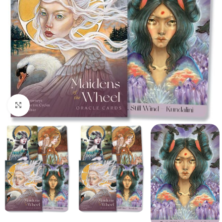
Spustelėkite, kad padidintumėte