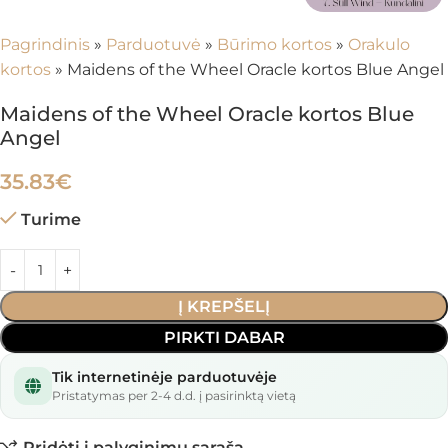
Pagrindinis
»
Parduotuvė
»
Būrimo kortos
»
Orakulo
kortos
»
Maidens of the Wheel Oracle kortos Blue Angel
Maidens of the Wheel Oracle kortos Blue
Angel
35.83
€
Turime
Į KREPŠELĮ
PIRKTI DABAR
Tik internetinėje parduotuvėje
Pristatymas per 2-4 d.d. į pasirinktą vietą
Pridėti į palyginimų sąrašą