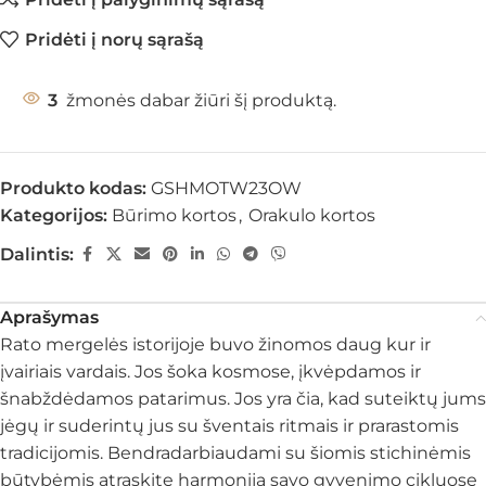
Pridėti į norų sąrašą
3
žmonės dabar žiūri šį produktą.
Produkto kodas:
GSHMOTW23OW
Kategorijos:
Būrimo kortos
,
Orakulo kortos
Dalintis:
Aprašymas
Rato mergelės istorijoje buvo žinomos daug kur ir
įvairiais vardais. Jos šoka kosmose, įkvėpdamos ir
šnabždėdamos patarimus. Jos yra čia, kad suteiktų jums
jėgų ir suderintų jus su šventais ritmais ir prarastomis
tradicijomis. Bendradarbiaudami su šiomis stichinėmis
būtybėmis atraskite harmoniją savo gyvenimo cikluose