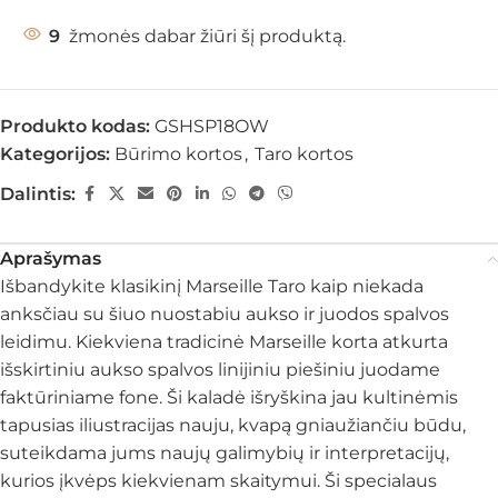
9
žmonės dabar žiūri šį produktą.
Produkto kodas:
GSHSP18OW
Kategorijos:
Būrimo kortos
,
Taro kortos
Dalintis:
Aprašymas
Išbandykite klasikinį Marseille Taro kaip niekada
anksčiau su šiuo nuostabiu aukso ir juodos spalvos
leidimu. Kiekviena tradicinė Marseille korta atkurta
išskirtiniu aukso spalvos linijiniu piešiniu juodame
faktūriniame fone. Ši kaladė išryškina jau kultinėmis
tapusias iliustracijas nauju, kvapą gniaužiančiu būdu,
suteikdama jums naujų galimybių ir interpretacijų,
kurios įkvėps kiekvienam skaitymui. Ši specialaus