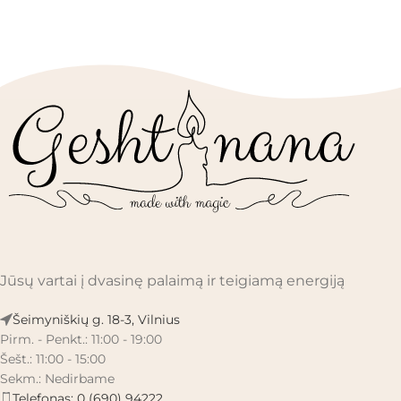
Jūsų vartai į dvasinę palaimą ir teigiamą energiją
Šeimyniškių g. 18-3, Vilnius
Pirm. - Penkt.: 11:00 - 19:00
Šešt.: 11:00 - 15:00
Sekm.: Nedirbame
Telefonas: 0 (690) 94222