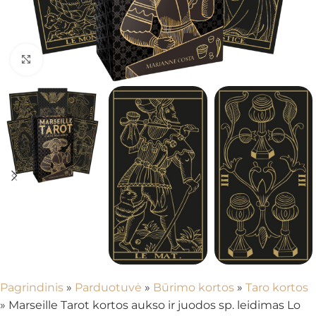
Spustelėkite, kad padidintumėte
Pagrindinis
»
Parduotuvė
»
Būrimo kortos
»
Taro kortos
»
Marseille Tarot kortos aukso ir juodos sp. leidimas Lo