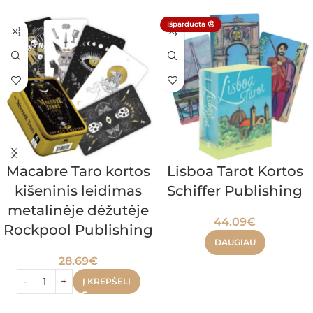
Išparduota 😔
Macabre Taro kortos
Lisboa Tarot Kortos
kišeninis leidimas
Schiffer Publishing
metalinėje dėžutėje
44.09
€
Rockpool Publishing
DAUGIAU
28.69
€
Į KREPŠELĮ