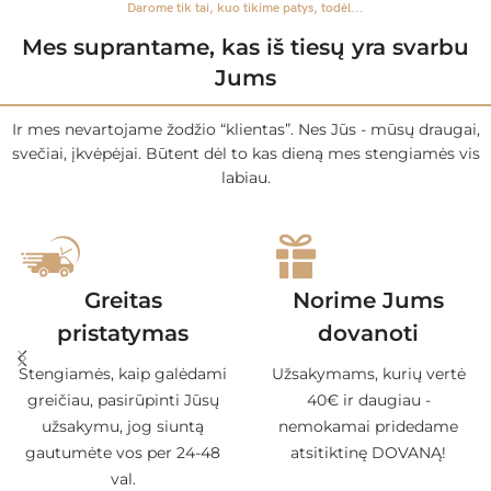
Darome tik tai, kuo tikime patys, todėl...
Mes suprantame, kas iš tiesų yra svarbu
Jums
Ir mes nevartojame žodžio “klientas”. Nes Jūs - mūsų draugai,
svečiai, įkvėpėjai. Būtent dėl to kas dieną mes stengiamės vis
labiau.
Greitas
Norime Jums
pristatymas
dovanoti
Stengiamės, kaip galėdami
Užsakymams, kurių vertė
greičiau, pasirūpinti Jūsų
40€ ir daugiau -
užsakymu, jog siuntą
nemokamai pridedame
gautumėte vos per 24-48
atsitiktinę DOVANĄ!
val.