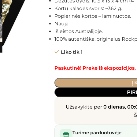
Dėžutės dydis: 10.3 x 13 x 4 cm (4″ x
Kortų kaladės svoris: ~362 g.
Popierinės kortos – laminuotos.
Nauja.
Išleistos Australijoje.
100% autentiška, originalus Rock
Liko tik 1
Paskutinė! Prekė iš ekspozicijos
Į
PIR
Užsakykite per
0 dienas, 00:
š
Turime parduotuvėje