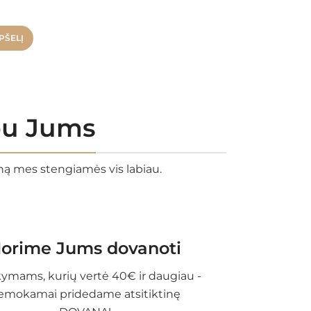
32.
PŠELĮ
rbu Jums
eną mes stengiamės vis labiau.
orime Jums dovanoti
ymams, kurių vertė 40€ ir daugiau -
emokamai pridedame atsitiktinę