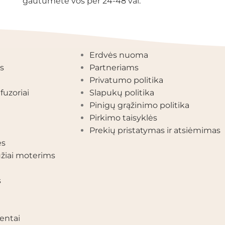
gautumėte vos per 24-48 val.
EGORIJOS
INFORMACIJA
Erdvės nuoma
s
Partneriams
Privatumo politika
fuzoriai
Slapukų politika
Pinigų grąžinimo politika
Pirkimo taisyklės
Prekių pristatymas ir atsiėmimas
ės
žiai moterims
s
entai