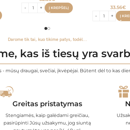
33.56
€
Į KREPŠELĮ
Į KRE
Darome tik tai, kuo tikime patys, todėl...
e, kas iš tiesų yra sva
 - mūsų draugai, svečiai, įkvėpėjai. Būtent dėl to kas di
Greitas pristatymas
N
Stengiamės, kaip galėdami greičiau,
Užsak
pasirūpinti Jūsų užsakymu, jog siuntą
n