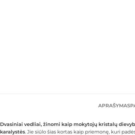
APRAŠYMAS
P
Dvasiniai vedliai, žinomi kaip mokytojų kristalų dievyb
karalystės
. Jie siūlo šias kortas kaip priemonę, kuri pad