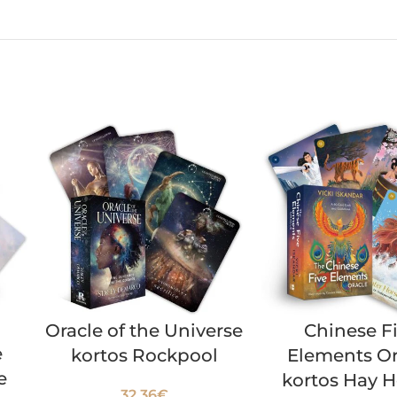
Oracle of the Universe
Chinese F
e
kortos Rockpool
Elements Or
e
kortos Hay 
32.36
€