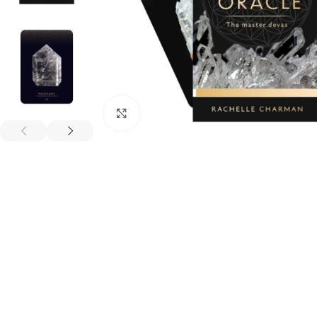
Spustelėkite, kad padidintumėte