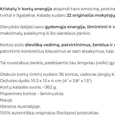
Kristalų ir kortų energija
atspindi tavo emocinę, protinę,
tvirtai ir ilgalaikiai. Kaladę sudaro
22 originalūs mokytojų 
Dievybės dalijasi savo
gydomąja energija, išmintimi ir
maksimalų palaikymą iš šio sakralaus įrankio.
Kortos siūlo
dievišką vedimą, patvirtinimus, ženklus ir
patvirtinti konkrečius klausimus ar rasti atsakymus, ta
Tai nuostabus įrankis, padėsiantis tau lengviau įveikti g
Orakulo kortų rinkinį sudaro: 36 kortos, vadovas (anglų k.
Dėžutės dydis: 10.3 x 13 x 4 cm (4″ x 3.8″ x 1.5″)
Kortų kaladės svoris: ~362 g.
Popierinės kortos – laminuotos.
Nauja.
Išleistos Australijoje.
100% autentiška, originalus Rockpool produktas.