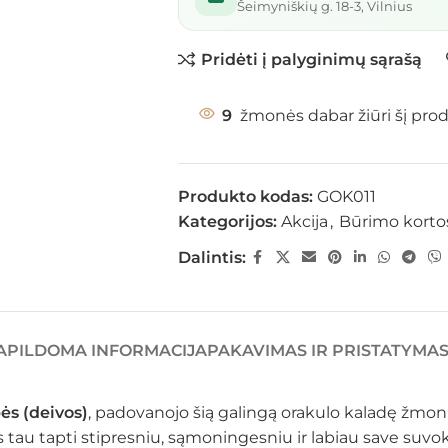
Šeimyniškių g. 18-3, Vilnius
Pridėti į palyginimų sąrašą
9
žmonės dabar žiūri šį pro
Produkto kodas:
GOK011
Kategorijos:
Akcija
,
Būrimo korto
Dalintis:
APILDOMA INFORMACIJA
PAKAVIMAS IR PRISTATYMA
ės (deivos)
, padovanojo šią galingą orakulo kaladę žmoni
ės tau tapti stipresniu, sąmoningesniu ir labiau save suv