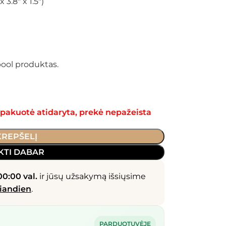
 3.8″ x 1.5″)
pool produktas.
, pakuotė atidaryta, prekė nepažeista
 KREPŠELĮ
KTI DABAR
00:00 val.
ir jūsų užsakymą išsiųsime
iandien
.
PARDUOTUVĖJE