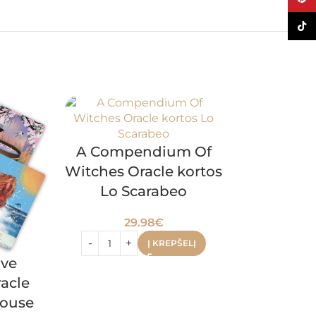
TikTo
A Compendium Of
Witches Oracle kortos
Lo Scarabeo
29.98
€
Į KREPŠELĮ
ive
Mystica
acle
Oracle
House
Roc