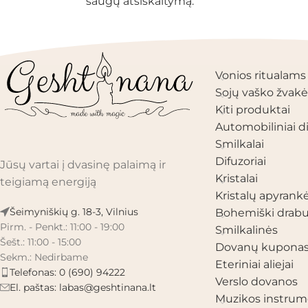
saugų atsiskaitymą.
PRODUKTŲ KAT
Vonios ritualams
Sojų vaško žvakė
Kiti produktai
Automobiliniai di
Smilkalai
Difuzoriai
Jūsų vartai į dvasinę palaimą ir
Kristalai
teigiamą energiją
Kristalų apyrank
Šeimyniškių g. 18-3, Vilnius
Bohemiški drabu
Pirm. - Penkt.: 11:00 - 19:00
Smilkalinės
Šešt.: 11:00 - 15:00
Dovanų kupona
Sekm.: Nedirbame
Eteriniai aliejai
Telefonas: 0 (690) 94222
Verslo dovanos
El. paštas:
labas@geshtinana.lt
Muzikos instrum