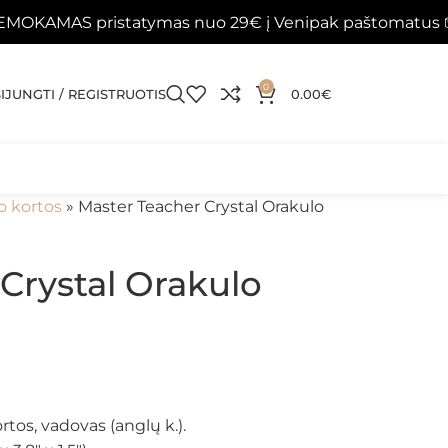
ristatymas nuo 29€ į Venipak paštomatus 📦
Papild
0
SIJUNGTI / REGISTRUOTIS
0.00
€
o kortos
»
Master Teacher Crystal Orakulo
Crystal Orakulo
rtos, vadovas (anglų k.).