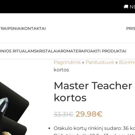
🚚 NEMOKAMAS p
PRI
TRAIPSNIAI
KONTAKTAI
ONIOS RITUALAMS
KRISTALAI
AROMATERAPIJA
KITI PRODUKTAI
Pagrindinis
»
Parduotuvė
»
Būrim
kortos
Master Teacher 
kortos
29.98
€
33.31
€
Orakulo kortų rinkinį sudaro: 36 ko