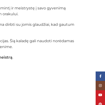
šmintį ir meistrystę į savo gyvenimą
m orakului.
ama dirbti su jomis glaudžiai, kad gautum
acijas. Šią kaladę gali naudoti norėdamas
venime.
meistrą
.
Face
Inst
YouT
Pinte