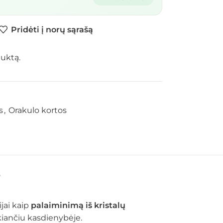
Pridėti į norų sąrašą
duktą.
s
,
Orakulo kortos
S
jai kaip
palaiminimą iš kristalų
okiančiu kasdienybėje.