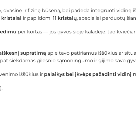
 dvasinę ir fizinę būseną, bei padeda integruoti vidinę i
kristalai
ir papildomi
11 kristalų
, specialiai perduotų šia
 vedimu
per kortas — jos gyvos šioje kaladėje, tad kvieči
 aiškesnį supratimą
apie tavo patiriamus iššūkius ar situ
ip pat siekdamas gilesnio sąmoningumo ir gijimo savo gy
yvenimo iššūkius ir
palaikys bei įkvėps pažadinti vidinį 
).