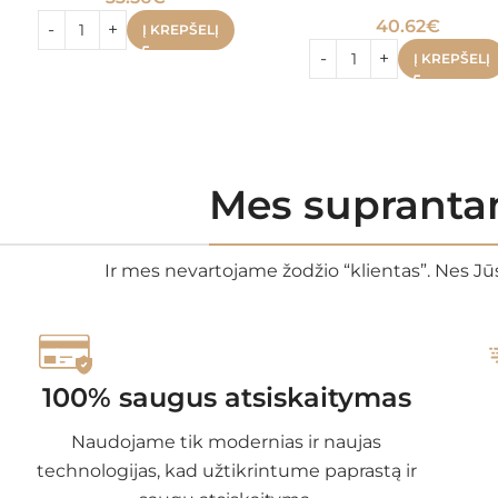
40.62
€
Į KREPŠELĮ
Į KREPŠELĮ
Mes suprantam
Ir mes nevartojame žodžio “klientas”. Nes Jūs
100% saugus atsiskaitymas
Naudojame tik modernias ir naujas
technologijas, kad užtikrintume paprastą ir