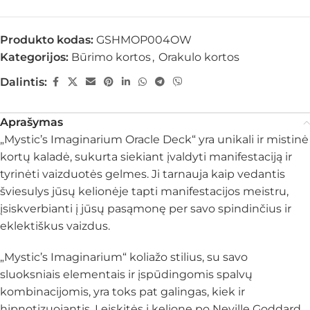
Produkto kodas:
GSHMOP004OW
Kategorijos:
Būrimo kortos
,
Orakulo kortos
Dalintis:
Aprašymas
„Mystic’s Imaginarium Oracle Deck“ yra unikali ir mistinė
kortų kaladė, sukurta siekiant įvaldyti manifestaciją ir
tyrinėti vaizduotės gelmes. Ji tarnauja kaip vedantis
šviesulys jūsų kelionėje tapti manifestacijos meistru,
įsiskverbianti į jūsų pasąmonę per savo spindinčius ir
eklektiškus vaizdus.
„Mystic’s Imaginarium“ koliažo stilius, su savo
sluoksniais elementais ir įspūdingomis spalvų
kombinacijomis, yra toks pat galingas, kiek ir
hipnotizuojantis. Leiskitės į kelionę po Neville Goddard