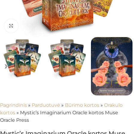
Spustelėkite, kad padidintumėte
Pagrindinis
»
Parduotuvė
»
Būrimo kortos
»
Orakulo
kortos
»
Mystic’s Imaginarium Oracle kortos Muse
Oracle Press
Mystic’s Imaginarium Oracle kortos Muse