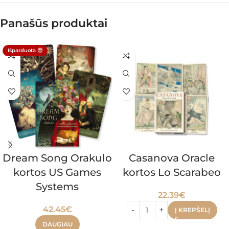
Panašūs produktai
Išparduota 😔
Dream Song Orakulo
Casanova Oracle
kortos US Games
kortos Lo Scarabeo
Systems
22.39
€
42.45
€
Į KREPŠELĮ
DAUGIAU