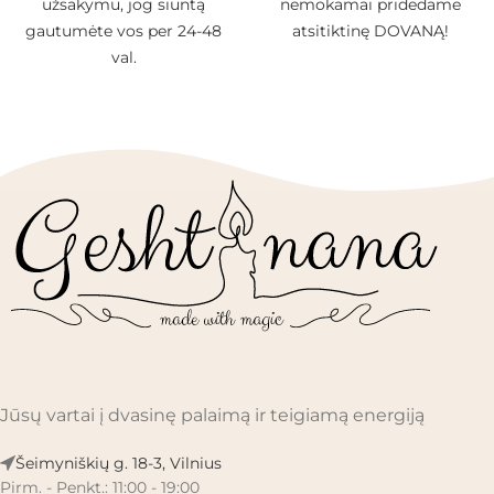
užsakymu, jog siuntą
nemokamai pridedame
gautumėte vos per 24-48
atsitiktinę DOVANĄ!
val.
Jūsų vartai į dvasinę palaimą ir teigiamą energiją
Šeimyniškių g. 18-3, Vilnius
Pirm. - Penkt.: 11:00 - 19:00