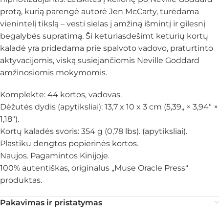
protą, kurią parengė autorė Jen McCarty, turėdama
vienintelį tikslą – vesti sielas į amžiną išmintį ir gilesnį
begalybės supratimą. Ši keturiasdešimt keturių kortų
kaladė yra pridedama prie spalvoto vadovo, praturtinto
aktyvacijomis, viską susiejančiomis Neville Goddard
amžinosiomis mokymomis.
Komplekte: 44 kortos, vadovas.
Dėžutės dydis (apytiksliai): 13,7 x 10 x 3 cm (5,39„ × 3,94“ ×
1,18″).
Kortų kaladės svoris: 354 g (0,78 lbs). (apytiksliai).
Plastiku dengtos popierinės kortos.
Naujos. Pagamintos Kinijoje.
100% autentiškas, originalus „Muse Oracle Press“
produktas.
Pakavimas ir pristatymas