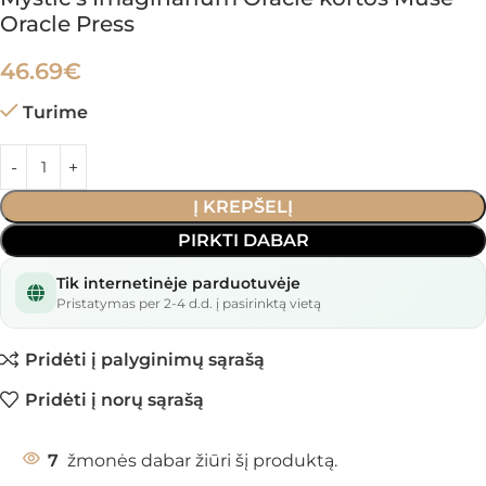
Oracle Press
46.69
€
Turime
Į KREPŠELĮ
PIRKTI DABAR
Tik internetinėje parduotuvėje
Pristatymas per 2-4 d.d. į pasirinktą vietą
Pridėti į palyginimų sąrašą
Pridėti į norų sąrašą
7
žmonės dabar žiūri šį produktą.