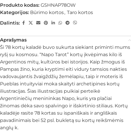
Produkto kodas:
GSHNAP78OW
Kategorijos:
Būrimo kortos
,
Taro kortos
Dalintis:
Aprašymas
Ši 78 kortų kaladė buvo sukurta siekiant priminti mums
ryšį su kosmosu. “Napo Tarot” kortų įkvėpimas kilo iš
Argentinos mitų, kultūros bei istorijos. Kaip žmogus iš
Pampas žino, kuria kryptimi eiti vidury tamsios nakties
vadovaujantis žvaigždžių žemėlapiu, taip ir moteris iš
Pueblas intuityviai moka skaityti archetipines kortų
iliustracijas. Šias iliustracijas puikiai perteikė
Argentiniečių menininkas Napo, kuris yra plačiai
žinomas dėka savo spalvingo ir išskirtinio stiliaus. Kortų
kaladėje rasite 78 kortas su ispaniškais ir angliškais
pavadinimais bei 52 psl. bukletą su kortų reikšmėmis
anglų k.