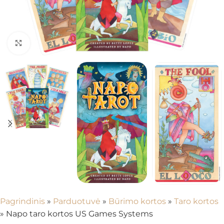
Spustelėkite, kad padidintumėte
Pagrindinis
»
Parduotuvė
»
Būrimo kortos
»
Taro kortos
»
Napo taro kortos US Games Systems