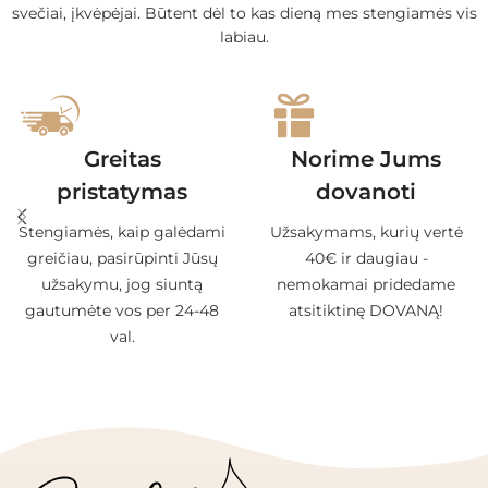
svečiai, įkvėpėjai. Būtent dėl to kas dieną mes stengiamės vis
labiau.
Greitas
Norime Jums
pristatymas
dovanoti
Stengiamės, kaip galėdami
Užsakymams, kurių vertė
greičiau, pasirūpinti Jūsų
40€ ir daugiau -
užsakymu, jog siuntą
nemokamai pridedame
gautumėte vos per 24-48
atsitiktinę DOVANĄ!
val.