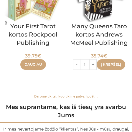
Your First Tarot
Many Queens Taro
kortos Rockpool
kortos Andrews
Publishing
McMeel Publishing
39.75
€
35.74
€
DAUGIAU
Į KREPŠELĮ
Darome tik tai, kuo tikime patys, todėl...
Mes suprantame, kas iš tiesų yra svarbu
Jums
Ir mes nevartojame žodžio “klientas”. Nes Jūs - mūsų draugai,