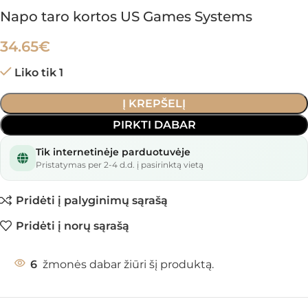
Napo taro kortos US Games Systems
34.65
€
Liko tik 1
Į KREPŠELĮ
PIRKTI DABAR
Tik internetinėje parduotuvėje
Pristatymas per 2-4 d.d. į pasirinktą vietą
Pridėti į palyginimų sąrašą
Pridėti į norų sąrašą
6
žmonės dabar žiūri šį produktą.