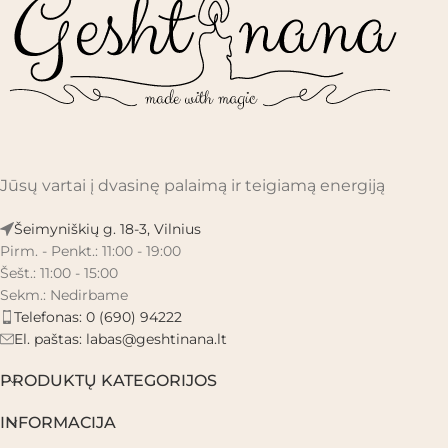
Jūsų vartai į dvasinę palaimą ir teigiamą energiją
Šeimyniškių g. 18-3, Vilnius
Pirm. - Penkt.: 11:00 - 19:00
Šešt.: 11:00 - 15:00
Sekm.: Nedirbame
Telefonas: 0 (690) 94222
El. paštas:
labas@geshtinana.lt
PRODUKTŲ KATEGORIJOS
INFORMACIJA