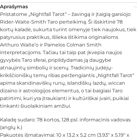
Aprašymas
Pristatome „Nightfall Tarot“ – žavingą ir įtaigią garsiojo
Rider-Waite-Smith Taro perteikimą. Ši išskirtinė 78
kortų kaladė, sukurta turint omenyje tiek naujokus, tiek
patyrusius praktikus, išlieka ištikima originalioms
Arthuro Waite’o ir Pamelos Colman Smith
interpretacijoms. Tačiau tai taip pat įkvepia naujos
gyvybės Taro sferai, pripildydamas ją daugybe
atnaujintų simbolių ir scenų. Tradicinių judėjų-
krikščioniškų temų ribas peržengiantis „Nightfall Tarot“
apima skandinaviškų runų, islandiškų lazdų, wiccan
dizaino ir astrologijos elementus, o tai baigiasi Taro
patirtimi, kuri yra įtraukianti ir kultūriškai įvairi, puikiai
tinkanti šiuolaikiniam amžiui.
Kaladę sudaro: 78 kortos, 128 psl. informacinis vadovas
(anglų k.)
Pakuotės išmatavimai: 10 x 13.2 x 5.2 cm (3.93″ x 5.19″ x