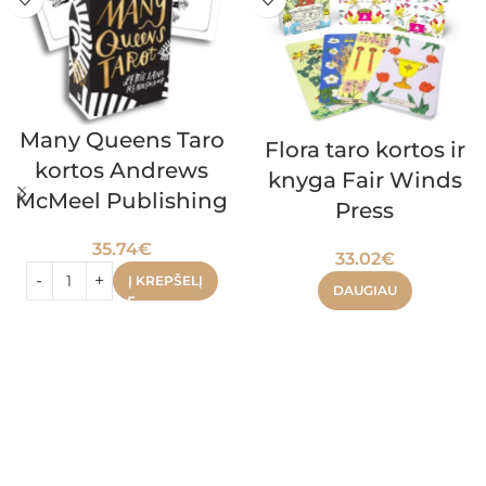
Many Queens Taro
Flora taro kortos ir
kortos Andrews
knyga Fair Winds
McMeel Publishing
Press
35.74
€
33.02
€
Į KREPŠELĮ
DAUGIAU