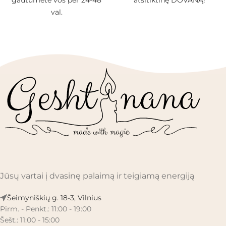
gautumėte vos per 24-48
atsitiktinę DOVANĄ!
val.
Jūsų vartai į dvasinę palaimą ir teigiamą energiją
Šeimyniškių g. 18-3, Vilnius
Pirm. - Penkt.: 11:00 - 19:00
Šešt.: 11:00 - 15:00