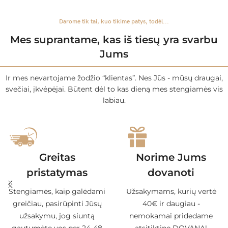
Darome tik tai, kuo tikime patys, todėl...
Mes suprantame, kas iš tiesų yra svarbu
Jums
Ir mes nevartojame žodžio “klientas”. Nes Jūs - mūsų draugai,
svečiai, įkvėpėjai. Būtent dėl to kas dieną mes stengiamės vis
labiau.
Greitas
Norime Jums
pristatymas
dovanoti
Stengiamės, kaip galėdami
Užsakymams, kurių vertė
greičiau, pasirūpinti Jūsų
40€ ir daugiau -
užsakymu, jog siuntą
nemokamai pridedame