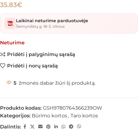
35.83
€
Laikinai neturime parduotuvėje
Šeimyniškių g. 18-3, Vilnius
Neturime
Pridėti į palyginimų sąrašą
Pridėti į norų sąrašą
5
žmonės dabar žiūri šį produktą.
Produkto kodas:
GSH9780764366239OW
Kategorijos:
Būrimo kortos
,
Taro kortos
Dalintis: