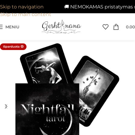
🚚 NEMOKAMAS pristatymas nuo
Skip to navigation
Skip to main content
MENIU
0.00
Išparduota 😔