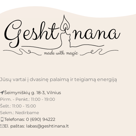
Jūsų vartai į dvasinę palaimą ir teigiamą energiją
Šeimyniškių g. 18-3, Vilnius
Pirm. - Penkt.: 11:00 - 19:00
Šešt.: 11:00 - 15:00
Sekm.: Nedirbame
Telefonas: 0 (690) 94222
El. paštas:
labas@geshtinana.lt