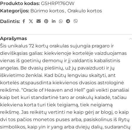
Produkto kodas:
GSHRP176OW
Kategorijos:
Būrimo kortos
,
Orakulo kortos
Dalintis:
Aprašymas
Šis unikalus 72 kortų orakulas sujungia pragaro ir
dieviškąsias galias: kiekvienoje kortelėje vaizduojamas
vienas iš goetinių demonų ir jį valdantis kabalistinis
angelas. Be dvasių piešinių, už jų pavaizduoti ir jų
iškvietimo ženklai. Kad būtų lengviau skaityti, ant
kortelės atspausdinta kiekvienos dvasios astrologinė
reikšmė. “Oracle of Heaven and Hell” gali veikti panašiai
kaip bet kuri standartinė taro ar orakulų kaladė, tačiau
kiekviena korta turi tiek teigiamą, tiek neigiamą
reikšmę. Jas reikėtų vertinti ne kaip gėrį ar blogį, o kaip
dvi tos pačios monetos puses arba, pasiskolinus iš Rytų
simbolikos, kaip yin ir yang arba dviejų dalių, sudarančių