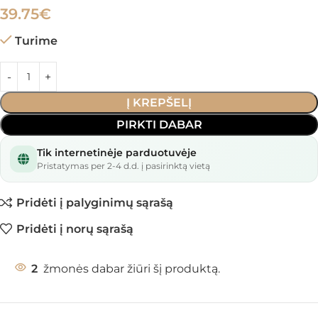
39.75
€
Turime
Į KREPŠELĮ
PIRKTI DABAR
Tik internetinėje parduotuvėje
Pristatymas per 2-4 d.d. į pasirinktą vietą
Pridėti į palyginimų sąrašą
Pridėti į norų sąrašą
2
žmonės dabar žiūri šį produktą.