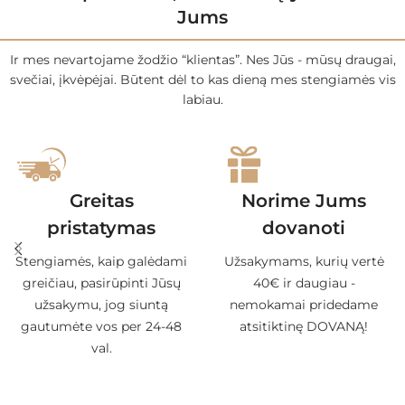
Jums
Ir mes nevartojame žodžio “klientas”. Nes Jūs - mūsų draugai,
svečiai, įkvėpėjai. Būtent dėl to kas dieną mes stengiamės vis
labiau.
Greitas
Norime Jums
pristatymas
dovanoti
Stengiamės, kaip galėdami
Užsakymams, kurių vertė
greičiau, pasirūpinti Jūsų
40€ ir daugiau -
užsakymu, jog siuntą
nemokamai pridedame
gautumėte vos per 24-48
atsitiktinę DOVANĄ!
val.