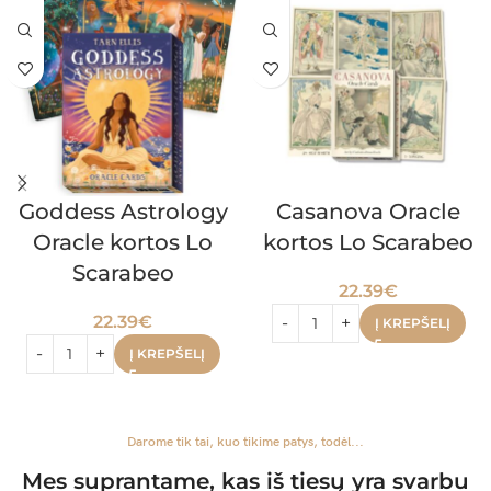
Goddess Astrology
Casanova Oracle
Oracle kortos Lo
kortos Lo Scarabeo
Scarabeo
22.39
€
22.39
€
Į KREPŠELĮ
Į KREPŠELĮ
Darome tik tai, kuo tikime patys, todėl...
Mes suprantame, kas iš tiesų yra svarbu