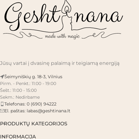
Jūsų vartai į dvasinę palaimą ir teigiamą energiją
Šeimyniškių g. 18-3, Vilnius
Pirm. - Penkt.: 11:00 - 19:00
Šešt.: 11:00 - 15:00
Sekm.: Nedirbame
Telefonas: 0 (690) 94222
El. paštas:
labas@geshtinana.lt
PRODUKTŲ KATEGORIJOS
INFORMACIJA