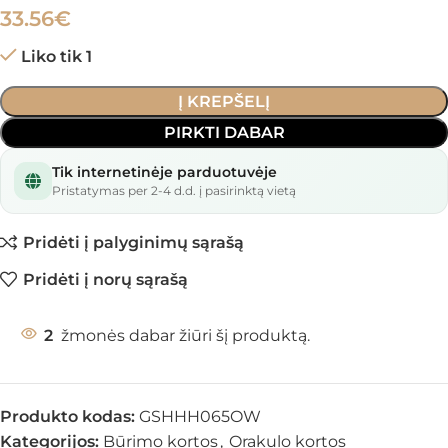
33.56
€
Liko tik 1
Į KREPŠELĮ
PIRKTI DABAR
Tik internetinėje parduotuvėje
Pristatymas per 2-4 d.d. į pasirinktą vietą
Pridėti į palyginimų sąrašą
Pridėti į norų sąrašą
2
žmonės dabar žiūri šį produktą.
Produkto kodas:
GSHHH065OW
Kategorijos:
Būrimo kortos
,
Orakulo kortos