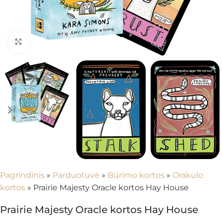
Spustelėkite, kad padidintumėte
Pagrindinis
»
Parduotuvė
»
Būrimo kortos
»
Orakulo
kortos
»
Prairie Majesty Oracle kortos Hay House
Prairie Majesty Oracle kortos Hay House