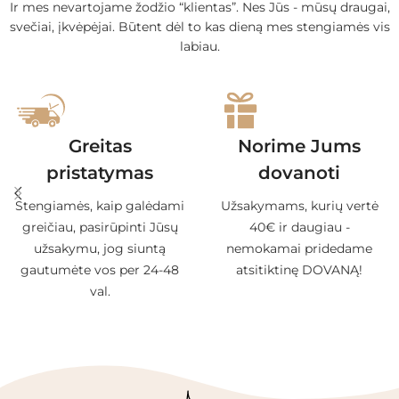
Ir mes nevartojame žodžio “klientas”. Nes Jūs - mūsų draugai,
svečiai, įkvėpėjai. Būtent dėl to kas dieną mes stengiamės vis
labiau.
Greitas
Norime Jums
pristatymas
dovanoti
Stengiamės, kaip galėdami
Užsakymams, kurių vertė
greičiau, pasirūpinti Jūsų
40€ ir daugiau -
užsakymu, jog siuntą
nemokamai pridedame
gautumėte vos per 24-48
atsitiktinę DOVANĄ!
val.