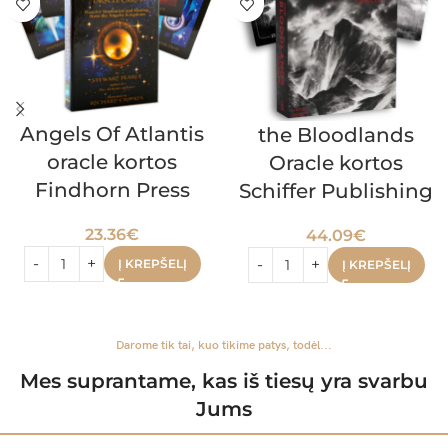
Angels Of Atlantis
the Bloodlands
oracle kortos
Oracle kortos
Findhorn Press
Schiffer Publishing
23.36
€
44.09
€
Į KREPŠELĮ
Į KREPŠELĮ
Darome tik tai, kuo tikime patys, todėl...
Mes suprantame, kas iš tiesų yra svarbu
Jums