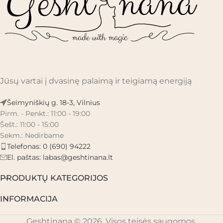
Jūsų vartai į dvasinę palaimą ir teigiamą energiją
Šeimyniškių g. 18-3, Vilnius
Pirm. - Penkt.: 11:00 - 19:00
Šešt.: 11:00 - 15:00
Sekm.: Nedirbame
Telefonas: 0 (690) 94222
El. paštas:
labas@geshtinana.lt
PRODUKTŲ KATEGORIJOS
INFORMACIJA
Geshtinana © 2026. Visos teisės saugomos.