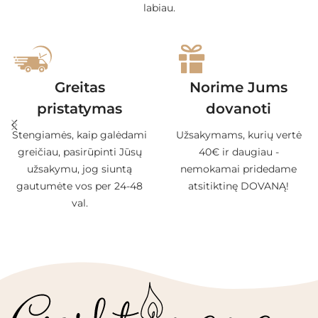
labiau.
Greitas
Norime Jums
pristatymas
dovanoti
Stengiamės, kaip galėdami
Užsakymams, kurių vertė
greičiau, pasirūpinti Jūsų
40€ ir daugiau -
užsakymu, jog siuntą
nemokamai pridedame
gautumėte vos per 24-48
atsitiktinę DOVANĄ!
val.