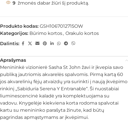
9
žmonės dabar žiūri šį produktą.
Produkto kodas:
GSH1067012715OW
Kategorijos:
Būrimo kortos
,
Orakulo kortos
Dalintis:
Aprašymas
Menininkė vizionierė Sasha St John žavi ir įkvepia savo
publiką jautriomis akvarelės spalvomis. Pirmą kartą 60
jos akvarelinių fėjų atvaizdų yra surinkti į naują įkvėpimo
rinkinį „Sabiduria Serena Y Entranable“. Ši nuostabiai
liuminescencinė kaladė yra komplektuojama su
vadovu. Knygelėje kiekviena korta rodoma spalvotai
kartu su menininko parašyta žinute, kad būtų
pagrindas apmąstymams ar įkvėpimui.