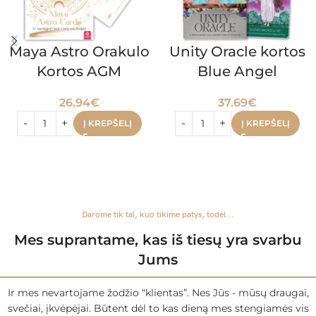
Maya Astro Orakulo
Unity Oracle kortos
Kortos AGM
Blue Angel
26.94
€
37.69
€
Į KREPŠELĮ
Į KREPŠELĮ
Darome tik tai, kuo tikime patys, todėl...
Mes suprantame, kas iš tiesų yra svarbu
Jums
Ir mes nevartojame žodžio “klientas”. Nes Jūs - mūsų draugai,
svečiai, įkvėpėjai. Būtent dėl to kas dieną mes stengiamės vis