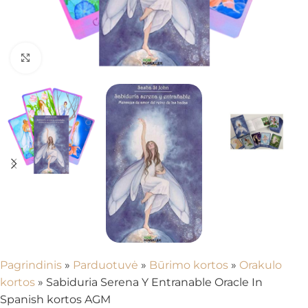
Spustelėkite, kad padidintumėte
Pagrindinis
»
Parduotuvė
»
Būrimo kortos
»
Orakulo
kortos
»
Sabiduria Serena Y Entranable Oracle In
Spanish kortos AGM