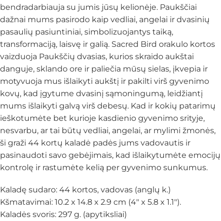
bendradarbiauja su jumis jūsų kelionėje. Paukščiai
dažnai mums pasirodo kaip vedliai, angelai ir dvasinių
pasaulių pasiuntiniai, simbolizuojantys taiką,
transformaciją, laisvę ir galią. Sacred Bird orakulo kortos
vaizduoja Paukščių dvasias, kurios skraido aukštai
danguje, sklando ore ir paliečia mūsų sielas, įkvepia ir
motyvuoja mus išlaikyti aukštį ir pakilti virš gyvenimo
kovų, kad įgytume dvasinį sąmoningumą, leidžiantį
mums išlaikyti galvą virš debesų. Kad ir kokių patarimų
ieškotumėte bet kurioje kasdienio gyvenimo srityje,
nesvarbu, ar tai būtų vedliai, angelai, ar mylimi žmonės,
ši graži 44 kortų kaladė padės jums vadovautis ir
pasinaudoti savo gebėjimais, kad išlaikytumėte emocijų
kontrolę ir rastumėte kelią per gyvenimo sunkumus.
Kaladę sudaro: 44 kortos, vadovas (anglų k.)
Kšmatavimai: 10.2 x 14.8 x 2.9 cm (4″ x 5.8 x 1.1″).
Kaladės svoris: 297 g. (apytiksliai)