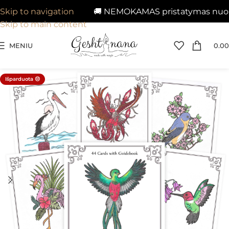
🚚 NEMOKAMAS pristatymas nuo 29
Skip to navigation
Skip to main content
MENIU
0.00
Išparduota 😔