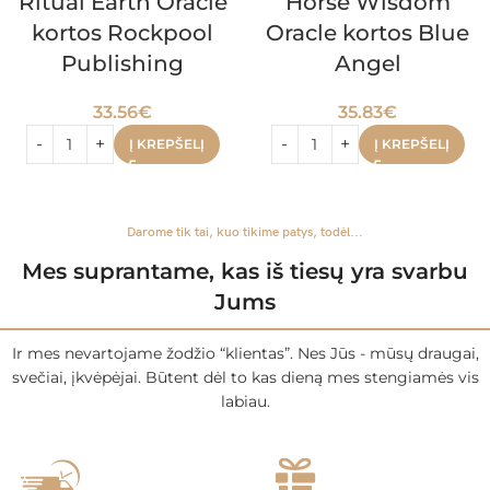
Ritual Earth Oracle
Horse Wisdom
kortos Rockpool
Oracle kortos Blue
Publishing
Angel
33.56
€
35.83
€
Į KREPŠELĮ
Į KREPŠELĮ
Darome tik tai, kuo tikime patys, todėl...
Mes suprantame, kas iš tiesų yra svarbu
Jums
Ir mes nevartojame žodžio “klientas”. Nes Jūs - mūsų draugai,
svečiai, įkvėpėjai. Būtent dėl to kas dieną mes stengiamės vis
labiau.