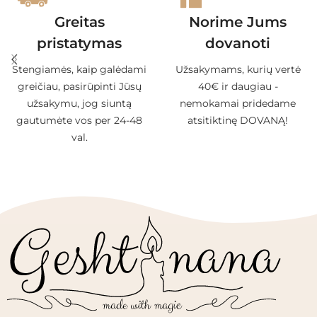
Greitas
Norime Jums
pristatymas
dovanoti
Stengiamės, kaip galėdami
Užsakymams, kurių vertė
greičiau, pasirūpinti Jūsų
40€ ir daugiau -
užsakymu, jog siuntą
nemokamai pridedame
gautumėte vos per 24-48
atsitiktinę DOVANĄ!
val.