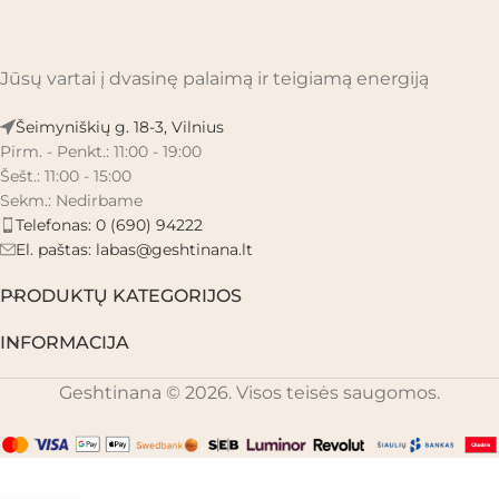
Jūsų vartai į dvasinę palaimą ir teigiamą energiją
Šeimyniškių g. 18-3, Vilnius
Pirm. - Penkt.: 11:00 - 19:00
Šešt.: 11:00 - 15:00
Sekm.: Nedirbame
Telefonas: 0 (690) 94222
El. paštas:
labas@geshtinana.lt
PRODUKTŲ KATEGORIJOS
INFORMACIJA
Geshtinana © 2026. Visos teisės saugomos.
Sacred Bird