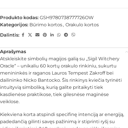
Produkto kodas:
GSH9780738777726OW
Kategorijos:
Būrimo kortos
,
Orakulo kortos
Dalintis:
Aprašymas
Atskleiskite simbolių magijos galią su „Sigil Witchery
Oracle“ – unikaliu 60 kortų orakulo rinkiniu, sukurtu
menininkės ir raganos Lauros Tempest Zakroff bei
dailininko Nicko Bantocko. Šis rinkinys kviečia tyrinėti
intuityvią simboliką, kurią galite pritaikyti tiek
kasdienėse praktikose, tiek gilesnėse maginėse
veiklose.​
Kiekviena korta atspindi specifinę intenciją ar energiją,
padedančią gilinti savęs pažinimą ir stiprinti ryšį su