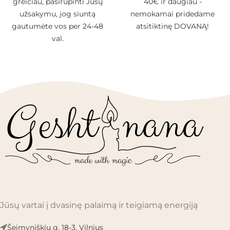
greičiau, pasirūpinti Jūsų
40€ ir daugiau -
užsakymu, jog siuntą
nemokamai pridedame
gautumėte vos per 24-48
atsitiktinę DOVANĄ!
val.
Jūsų vartai į dvasinę palaimą ir teigiamą energiją
Šeimyniškių g. 18-3, Vilnius