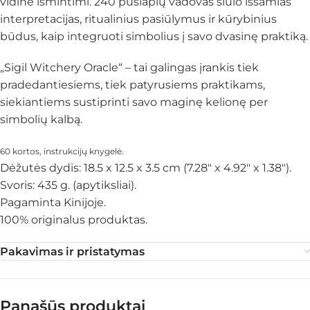
vidine išmintimi. 240 puslapių vadovas siūlo išsamias
interpretacijas, ritualinius pasiūlymus ir kūrybinius
būdus, kaip integruoti simbolius į savo dvasinę praktiką.​
„Sigil Witchery Oracle“ – tai galingas įrankis tiek
pradedantiesiems, tiek patyrusiems praktikams,
siekiantiems sustiprinti savo maginę kelionę per
simbolių kalbą.
60 kortos, instrukcijų knygelė.
Dėžutės dydis: 18.5 x 12.5 x 3.5 cm (7.28″ x 4.92″ x 1.38″).
Svoris: 435 g. (apytiksliai).
Pagaminta Kinijoje.
100% originalus produktas.
Pakavimas ir pristatymas
Panašūs produktai