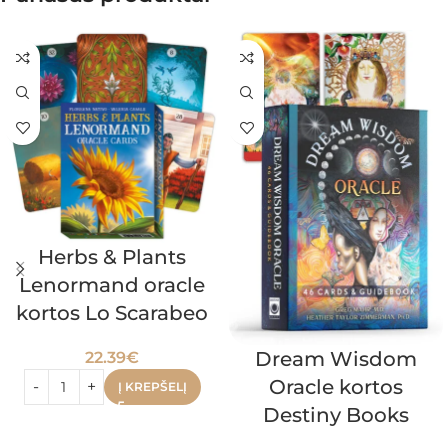
Herbs & Plants
Lenormand oracle
kortos Lo Scarabeo
Dream Wisdom
22.39
€
Oracle kortos
Į KREPŠELĮ
Destiny Books