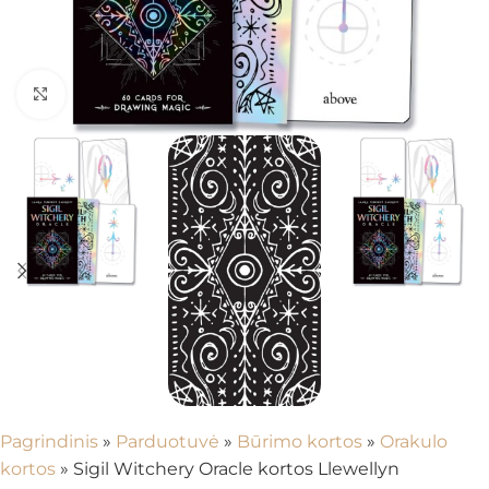
Spustelėkite, kad padidintumėte
Pagrindinis
»
Parduotuvė
»
Būrimo kortos
»
Orakulo
kortos
»
Sigil Witchery Oracle kortos Llewellyn