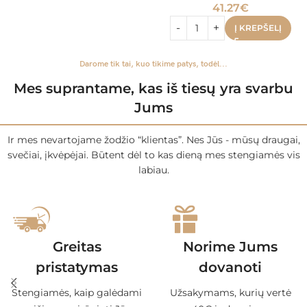
41.27
€
Į KREPŠELĮ
Darome tik tai, kuo tikime patys, todėl...
Mes suprantame, kas iš tiesų yra svarbu
Jums
Ir mes nevartojame žodžio “klientas”. Nes Jūs - mūsų draugai,
svečiai, įkvėpėjai. Būtent dėl to kas dieną mes stengiamės vis
labiau.
Greitas
Norime Jums
pristatymas
dovanoti
Stengiamės, kaip galėdami
Užsakymams, kurių vertė