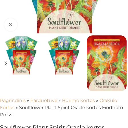
Spustelėkite, kad padidintumėte
Pagrindinis
»
Parduotuvė
»
Būrimo kortos
»
Orakulo
kortos
»
Soulflower Plant Spirit Oracle kortos Findhorn
Press
Soulflower Plant Spirit Oracle kortos