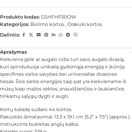
Produkto kodas:
GSHFHP30OW
Kategorijos:
Būrimo kortos
,
Orakulo kortos
Dalintis:
Aprašymas
Kiekviena gėlė ar augalo rūšis turi savo augalo dvasią,
kuri spinduliuoja unikalią gydomąją energiją ir įkūnija
specifines sielos savybes bei universalias dvasines
tiesas. Šios sielos energijos taip pat yra kiekviename iš
mūsų kaip mažos sėklos, snaudžiančios ir laukiančios
tinkamų sąlygų dygti ir augti.
Kortų kaladę sudaro 44 kortos.
Pakuotės išmatavimai: 13.3 x 19.1 cm (5.2” x 7.5”) (approx.).
Instrukcinis bukletas anglų kalba.
Kaladės svoris: 519 g.