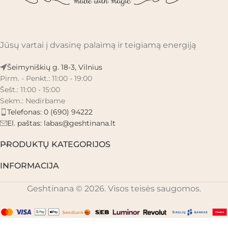
Jūsų vartai į dvasinę palaimą ir teigiamą energiją
Šeimyniškių g. 18-3, Vilnius
Pirm. - Penkt.: 11:00 - 19:00
Šešt.: 11:00 - 15:00
Sekm.: Nedirbame
Telefonas: 0 (690) 94222
El. paštas:
labas@geshtinana.lt
PRODUKTŲ KATEGORIJOS
INFORMACIJA
Geshtinana © 2026. Visos teisės saugomos.
Soulflower