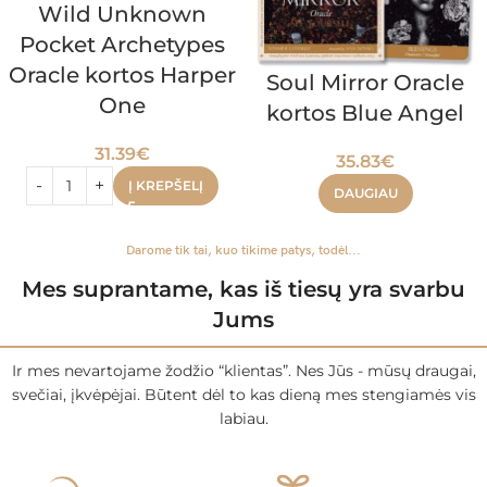
Wild Unknown
Pocket Archetypes
Oracle kortos Harper
Soul Mirror Oracle
One
kortos Blue Angel
31.39
€
35.83
€
Į KREPŠELĮ
DAUGIAU
Darome tik tai, kuo tikime patys, todėl...
Mes suprantame, kas iš tiesų yra svarbu
Jums
Ir mes nevartojame žodžio “klientas”. Nes Jūs - mūsų draugai,
svečiai, įkvėpėjai. Būtent dėl to kas dieną mes stengiamės vis
labiau.