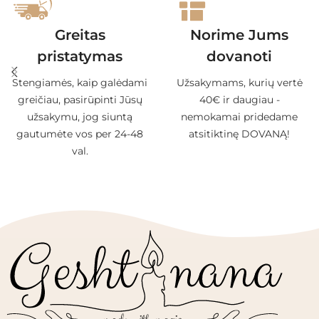
Greitas
Norime Jums
pristatymas
dovanoti
Stengiamės, kaip galėdami
Užsakymams, kurių vertė
greičiau, pasirūpinti Jūsų
40€ ir daugiau -
užsakymu, jog siuntą
nemokamai pridedame
gautumėte vos per 24-48
atsitiktinę DOVANĄ!
val.