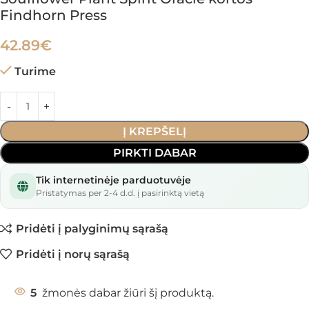
Findhorn Press
42.89
€
Turime
Į KREPŠELĮ
PIRKTI DABAR
Tik internetinėje parduotuvėje
Pristatymas per 2-4 d.d. į pasirinktą vietą
Pridėti į palyginimų sąrašą
Pridėti į norų sąrašą
5
žmonės dabar žiūri šį produktą.