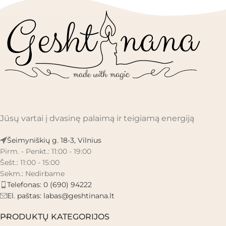
Jūsų vartai į dvasinę palaimą ir teigiamą energiją
Šeimyniškių g. 18-3, Vilnius
Pirm. - Penkt.: 11:00 - 19:00
Šešt.: 11:00 - 15:00
Sekm.: Nedirbame
Telefonas: 0 (690) 94222
El. paštas:
labas@geshtinana.lt
PRODUKTŲ KATEGORIJOS