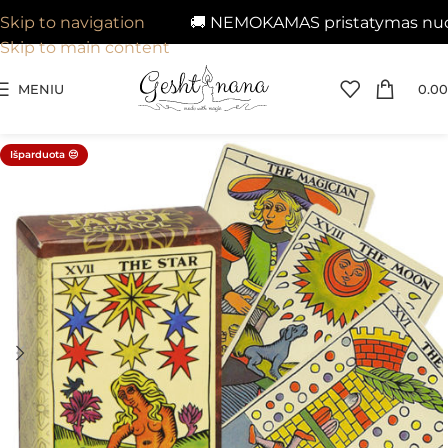
🚚 NEMOKAMAS pristatymas nuo 29
Skip to navigation
Skip to main content
MENIU
0.00
Išparduota 😔