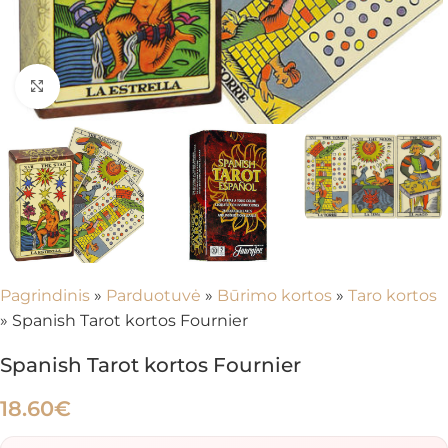
Spustelėkite, kad padidintumėte
Pagrindinis
»
Parduotuvė
»
Būrimo kortos
»
Taro kortos
»
Spanish Tarot kortos Fournier
Spanish Tarot kortos Fournier
18.60
€