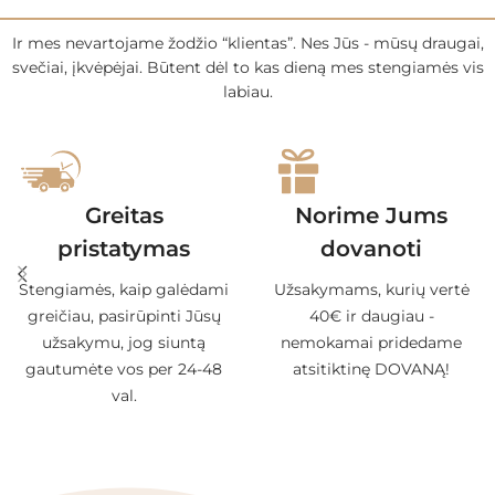
Ir mes nevartojame žodžio “klientas”. Nes Jūs - mūsų draugai,
svečiai, įkvėpėjai. Būtent dėl to kas dieną mes stengiamės vis
labiau.
Greitas
Norime Jums
pristatymas
dovanoti
Stengiamės, kaip galėdami
Užsakymams, kurių vertė
greičiau, pasirūpinti Jūsų
40€ ir daugiau -
užsakymu, jog siuntą
nemokamai pridedame
gautumėte vos per 24-48
atsitiktinę DOVANĄ!
val.