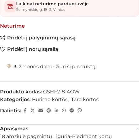
Laikinai neturime parduotuvėje
Šeimyniškių g. 18-3, Vilnius
Neturime
Pridėti į palyginimų sąrašą
Pridėti į norų sąrašą
3
žmonės dabar žiūri šį produktą.
Produkto kodas:
GSHF21814OW
Kategorijos:
Būrimo kortos
,
Taro kortos
Dalintis:
Aprašymas
18 amžiuje pagmintų Liguria-Piedmont kortų