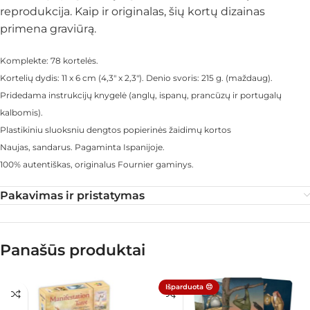
reprodukcija. Kaip ir originalas, šių kortų dizainas
primena graviūrą.
Komplekte: 78 kortelės.
Kortelių dydis: 11 x 6 cm (4,3″ x 2,3″). Denio svoris: 215 g. (maždaug).
Pridedama instrukcijų knygelė (anglų, ispanų, prancūzų ir portugalų
kalbomis).
Plastikiniu sluoksniu dengtos popierinės žaidimų kortos
Naujas, sandarus. Pagaminta Ispanijoje.
100% autentiškas, originalus Fournier gaminys.
Pakavimas ir pristatymas
Panašūs produktai
Išparduota 😔