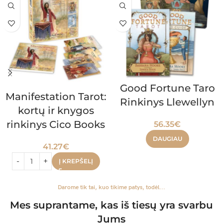
Good Fortune Taro
Manifestation Tarot:
Rinkinys Llewellyn
kortų ir knygos
rinkinys Cico Books
56.35
€
DAUGIAU
41.27
€
Į KREPŠELĮ
Darome tik tai, kuo tikime patys, todėl...
Mes suprantame, kas iš tiesų yra svarbu
Jums