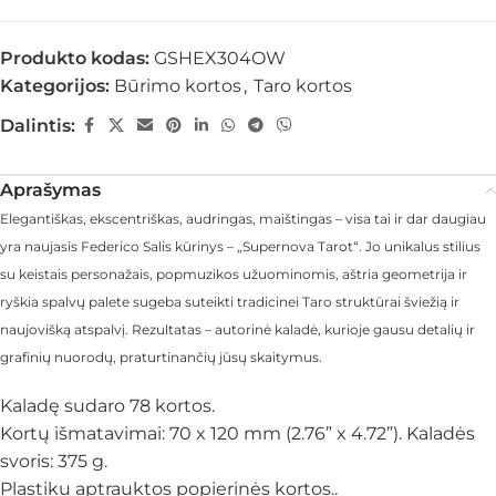
Produkto kodas:
GSHEX304OW
Kategorijos:
Būrimo kortos
,
Taro kortos
Dalintis:
Aprašymas
Elegantiškas, ekscentriškas, audringas, maištingas – visa tai ir dar daugiau
yra naujasis Federico Salis kūrinys – „Supernova Tarot“. Jo unikalus stilius
su keistais personažais, popmuzikos užuominomis, aštria geometrija ir
ryškia spalvų palete sugeba suteikti tradicinei Taro struktūrai šviežią ir
naujovišką atspalvį. Rezultatas – autorinė kaladė, kurioje gausu detalių ir
grafinių nuorodų, praturtinančių jūsų skaitymus.
Kaladę sudaro 78 kortos.
Kortų išmatavimai: 70 x 120 mm (2.76” x 4.72”). Kaladės
svoris: 375 g.
Plastiku aptrauktos popierinės kortos..