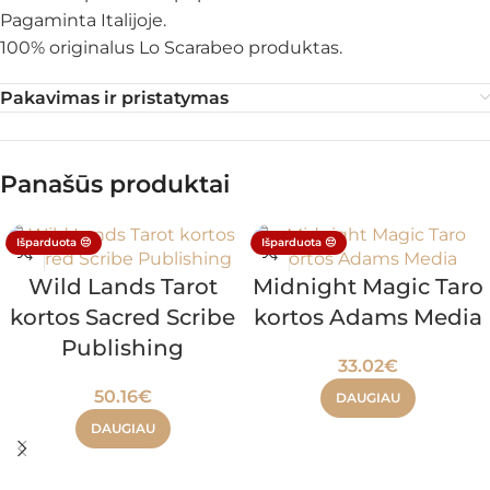
Pagaminta Italijoje.
100% originalus Lo Scarabeo produktas.
Pakavimas ir pristatymas
Panašūs produktai
Išparduota 😔
Išparduota 😔
Wild Lands Tarot
Midnight Magic Taro
kortos Sacred Scribe
kortos Adams Media
Publishing
33.02
€
50.16
€
DAUGIAU
DAUGIAU