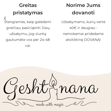
Greitas
Norime Jums
pristatymas
dovanoti
Stengiamės, kaip galėdami
Užsakymams, kurių vertė
greičiau, pasirūpinti Jūsų
40€ ir daugiau -
užsakymu, jog siuntą
nemokamai pridedame
gautumėte vos per 24-48
atsitiktinę DOVANĄ!
val.