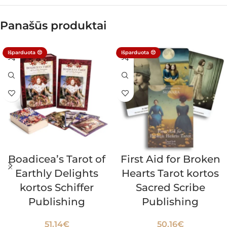
Panašūs produktai
Išparduota 😔
Išparduota 😔
Boadicea’s Tarot of
First Aid for Broken
Earthly Delights
Hearts Tarot kortos
kortos Schiffer
Sacred Scribe
Publishing
Publishing
51.14
€
50.16
€