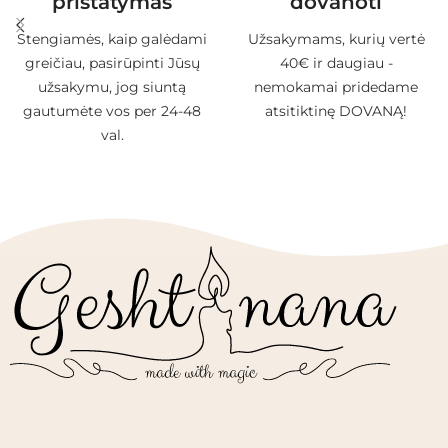
pristatymas
dovanoti
Stengiamės, kaip galėdami
Užsakymams, kurių vertė
greičiau, pasirūpinti Jūsų
40€ ir daugiau -
užsakymu, jog siuntą
nemokamai pridedame
gautumėte vos per 24-48
atsitiktinę DOVANĄ!
val.