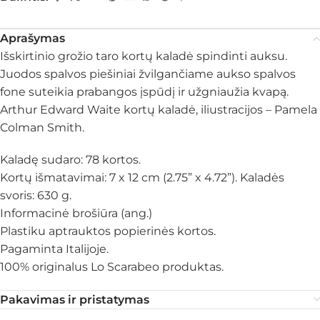
Aprašymas
Išskirtinio grožio taro kortų kaladė spindinti auksu.
Juodos spalvos piešiniai žvilgančiame aukso spalvos
fone suteikia prabangos įspūdį ir užgniaužia kvapą.
Arthur Edward Waite kortų kaladė, iliustracijos – Pamela
Colman Smith.
Kaladę sudaro: 78 kortos.
Kortų išmatavimai: 7 x 12 cm (2.75” x 4.72”). Kaladės
svoris: 630 g.
Informacinė brošiūra (ang.)
Plastiku aptrauktos popierinės kortos.
Pagaminta Italijoje.
100% originalus Lo Scarabeo produktas.
Pakavimas ir pristatymas