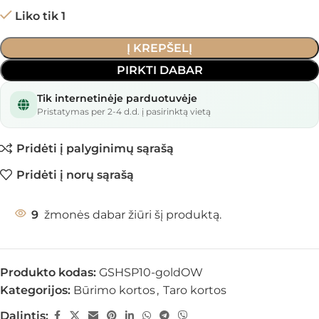
Liko tik 1
Į KREPŠELĮ
PIRKTI DABAR
Tik internetinėje parduotuvėje
Pristatymas per 2-4 d.d. į pasirinktą vietą
Pridėti į palyginimų sąrašą
Pridėti į norų sąrašą
9
žmonės dabar žiūri šį produktą.
Produkto kodas:
GSHSP10-goldOW
Kategorijos:
Būrimo kortos
,
Taro kortos
Dalintis: