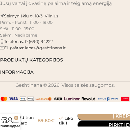
Jūsų vartai į dvasinę palaimą ir teigiamą energiją
Šeimyniškių g. 18-3, Vilnius
Pirm. - Penkt.: 11:00 - 19:00
Šešt.: 11:00 - 15:00
Sekm.: Nedirbame
Telefonas: 0 (690) 94222
El. paštas:
labas@geshtinana.lt
PRODUKTŲ KATEGORIJOS
INFORMACIJA
Geshtinana © 2026. Visos teisės saugomos.
Tarot
Black
and Gold
Į KREP
Edition
Liko
0
59.60
€
tik 1
taro
PIRKTI 
rduotuvė
Paskyra
Krepšelis
kortos