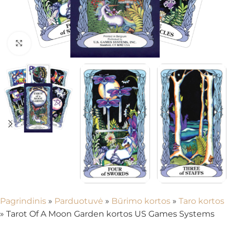
Spustelėkite, kad padidintumėte
Pagrindinis
»
Parduotuvė
»
Būrimo kortos
»
Taro kortos
»
Tarot Of A Moon Garden kortos US Games Systems