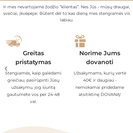
Ir mes nevartojame žodžio “klientas”. Nes Jūs - mūsų draugai,
svečiai, įkvėpėjai. Būtent dėl to kas dieną mes stengiamės vis
labiau.
Greitas
Norime Jums
pristatymas
dovanoti
Stengiamės, kaip galėdami
Užsakymams, kurių vertė
greičiau, pasirūpinti Jūsų
40€ ir daugiau -
užsakymu, jog siuntą
nemokamai pridedame
gautumėte vos per 24-48
atsitiktinę DOVANĄ!
val.