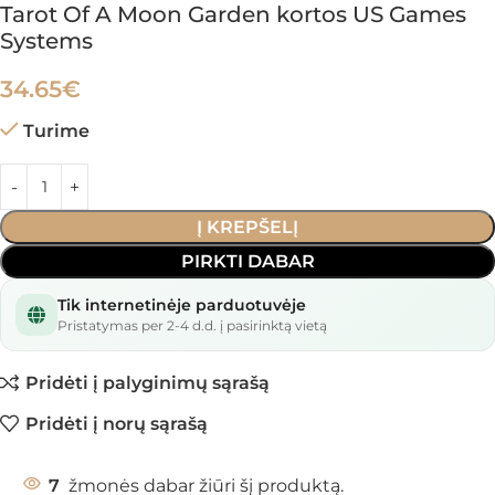
Tarot Of A Moon Garden kortos US Games
Systems
34.65
€
Turime
Į KREPŠELĮ
PIRKTI DABAR
Tik internetinėje parduotuvėje
Pristatymas per 2-4 d.d. į pasirinktą vietą
Pridėti į palyginimų sąrašą
Pridėti į norų sąrašą
7
žmonės dabar žiūri šį produktą.