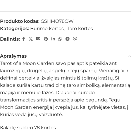
Produkto kodas:
GSHMO78OW
Kategorijos:
Būrimo kortos
,
Taro kortos
Dalintis:
Aprašymas
Tarot of a Moon Garden savo paslaptis pateikia ant
laumžirgių, drugelių, angelų ir fėjų sparnų. Vienaragiai ir
delfinai perteikia įžvalgias mintis iš tolimų kraštų. Ši
kaladė suriša kartu tradicinę taro simboliką, elementarią
magiją ir mėnulio fazes. Drakonai nurodo
transformacijos sritis ir perspėja apie pagundą. Tegul
Moon Garden energija įkvepia jus, kai tyrinėjate vietas, į
kurias veda jūsų vaizduotė.
Kaladę sudaro 78 kortos.