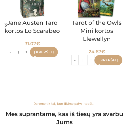
Jane Austen Taro
Tarot of the Owls
kortos Lo Scarabeo
Mini kortos
Llewellyn
31.07
€
24.67
€
Į KREPŠELĮ
Į KREPŠELĮ
Darome tik tai, kuo tikime patys, todėl...
Mes suprantame, kas iš tiesų yra svarbu
Jums