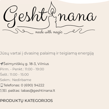
Jūsų vartai į dvasinę palaimą ir teigiamą energiją
Šeimyniškių g. 18-3, Vilnius
Pirm. - Penkt.: 11:00 - 19:00
Šešt.: 11:00 - 15:00
Sekm.: Nedirbame
Telefonas: 0 (690) 94222
El. paštas:
labas@geshtinana.lt
PRODUKTŲ KATEGORIJOS