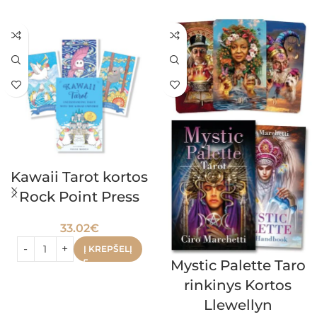
Kawaii Tarot kortos
Rock Point Press
33.02
€
Į KREPŠELĮ
Mystic Palette Taro
rinkinys Kortos
Llewellyn