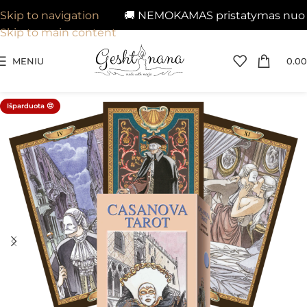
🚚 NEMOKAMAS pristatymas nuo 29
Skip to navigation
Skip to main content
MENIU
0.00
Išparduota 😔