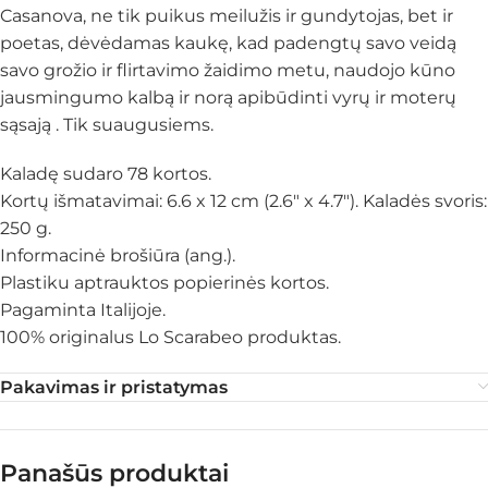
Casanova, ne tik puikus meilužis ir gundytojas, bet ir
poetas, dėvėdamas kaukę, kad padengtų savo veidą
savo grožio ir flirtavimo žaidimo metu, naudojo kūno
jausmingumo kalbą ir norą apibūdinti vyrų ir moterų
sąsają . Tik suaugusiems.
Kaladę sudaro 78 kortos.
Kortų išmatavimai: 6.6 x 12 cm (2.6″ x 4.7″). Kaladės svoris:
250 g.
Informacinė brošiūra (ang.).
Plastiku aptrauktos popierinės kortos.
Pagaminta Italijoje.
100% originalus Lo Scarabeo produktas.
Pakavimas ir pristatymas
Panašūs produktai