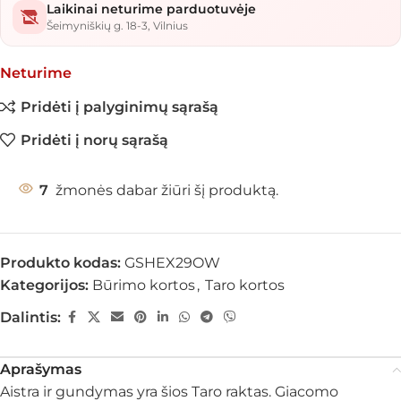
Laikinai neturime parduotuvėje
Šeimyniškių g. 18-3, Vilnius
Neturime
Pridėti į palyginimų sąrašą
Pridėti į norų sąrašą
7
žmonės dabar žiūri šį produktą.
Produkto kodas:
GSHEX29OW
Kategorijos:
Būrimo kortos
,
Taro kortos
Dalintis:
Aprašymas
Aistra ir gundymas yra šios Taro raktas. Giacomo