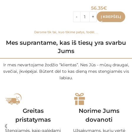
56.35
€
Į KREPŠELĮ
Darome tik tai, kuo tikime patys, todėl...
Mes suprantame, kas iš tiesų yra svarbu
Jums
Ir mes nevartojame žodžio “klientas”. Nes Jūs - mūsų draugai,
svečiai, įkvėpėjai. Būtent dėl to kas dieną mes stengiamės vis
labiau.
Greitas
Norime Jums
pristatymas
dovanoti
Stengiamės, kaip galėdami
Užsakymams, kurių vertė