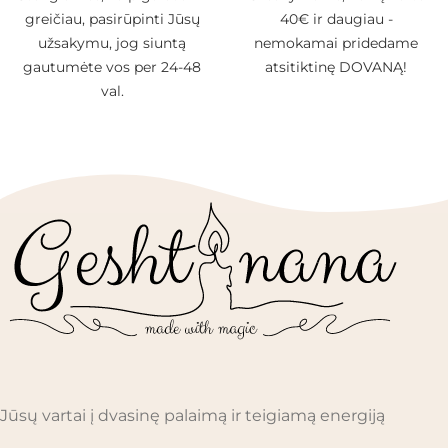
greičiau, pasirūpinti Jūsų
40€ ir daugiau -
užsakymu, jog siuntą
nemokamai pridedame
gautumėte vos per 24-48
atsitiktinę DOVANĄ!
val.
Jūsų vartai į dvasinę palaimą ir teigiamą energiją