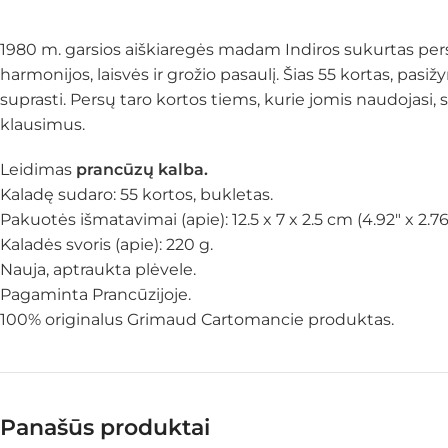
1980 m. garsios aiškiaregės madam Indiros sukurtas persų
harmonijos, laisvės ir grožio pasaulį. Šias 55 kortas, pas
suprasti. Persų taro kortos tiems, kurie jomis naudojasi, s
klausimus.
Leidimas
prancūzų kalba.
Kaladę sudaro: 55 kortos, bukletas.
Pakuotės išmatavimai (apie): 12.5 x 7 x 2.5 cm (4.92″ x 2.76
Kaladės svoris (apie): 220 g.
Nauja, aptraukta plėvele.
Pagaminta Prancūzijoje.
100% originalus Grimaud Cartomancie produktas.
Panašūs produktai