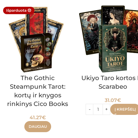
Išparduota 😔
The Gothic
Ukiyo Taro kortos
Steampunk Tarot:
Scarabeo
kortų ir knygos
31.07
€
rinkinys Cico Books
Į KREPŠELĮ
41.27
€
DAUGIAU