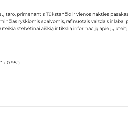
 taro, primenantis Tūkstančio ir vienos nakties pasakas,
ižyminčias ryškiomis spalvomis, rafinuotais vaizdais ir la
uteikia stebėtinai aiškią ir tikslią informaciją apie jų ate
″ x 0.98″).