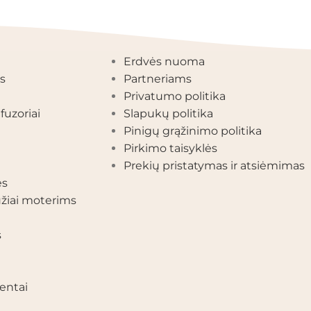
EGORIJOS
INFORMACIJA
Erdvės nuoma
s
Partneriams
Privatumo politika
fuzoriai
Slapukų politika
Pinigų grąžinimo politika
Pirkimo taisyklės
Prekių pristatymas ir atsiėmimas
ės
žiai moterims
s
entai