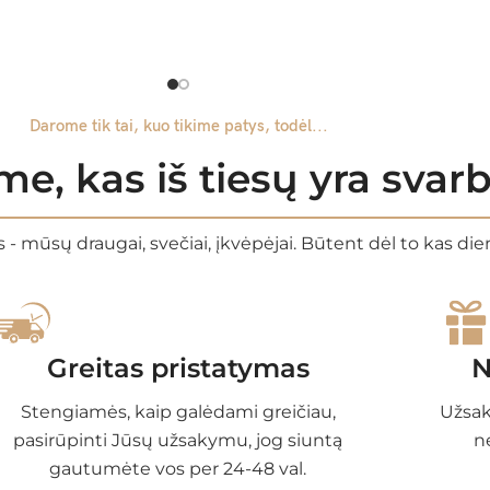
Darome tik tai, kuo tikime patys, todėl...
e, kas iš tiesų yra sva
 - mūsų draugai, svečiai, įkvėpėjai. Būtent dėl to kas di
Greitas pristatymas
N
Stengiamės, kaip galėdami greičiau,
Užsak
pasirūpinti Jūsų užsakymu, jog siuntą
n
gautumėte vos per 24-48 val.