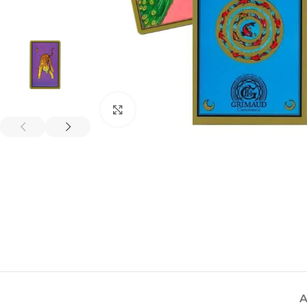
Spustelėkite, kad padidintumėte