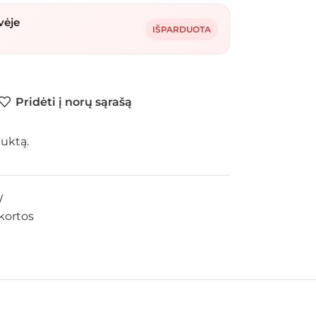
vėje
IŠPARDUOTA
Pridėti į norų sąrašą
duktą.
W
kortos