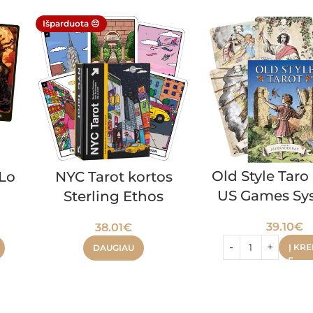
Išparduota 😔
Old Style Taro
 Lo
NYC Tarot kortos
US Games Sy
Sterling Ethos
39.10
€
38.01
€
Į KRE
DAUGIAU