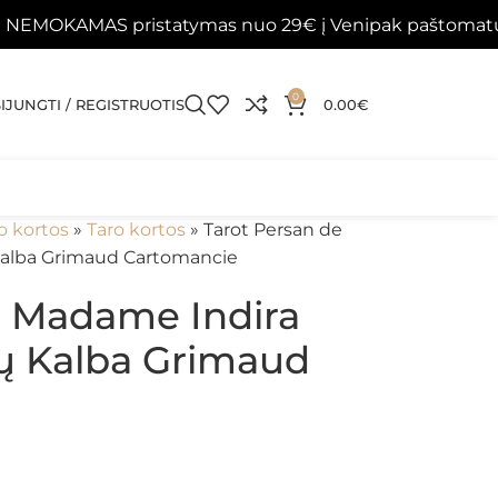
MAS pristatymas nuo 29€ į Venipak paštomatus 📦
0
SIJUNGTI / REGISTRUOTIS
0.00
€
o kortos
»
Taro kortos
»
Tarot Persan de
Kalba Grimaud Cartomancie
e Madame Indira
ų Kalba Grimaud