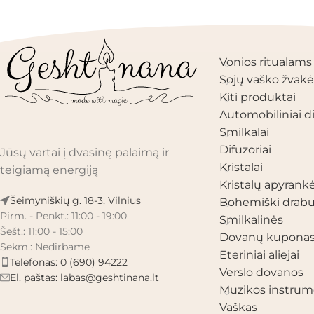
PRODUKTŲ KAT
Vonios ritualams
Sojų vaško žvakė
Kiti produktai
Automobiliniai di
Smilkalai
Difuzoriai
Jūsų vartai į dvasinę palaimą ir
Kristalai
teigiamą energiją
Kristalų apyrank
Šeimyniškių g. 18-3, Vilnius
Bohemiški drabu
Pirm. - Penkt.: 11:00 - 19:00
Smilkalinės
Šešt.: 11:00 - 15:00
Dovanų kupona
Sekm.: Nedirbame
Eteriniai aliejai
Telefonas: 0 (690) 94222
Verslo dovanos
El. paštas:
labas@geshtinana.lt
Muzikos instrum
Vaškas