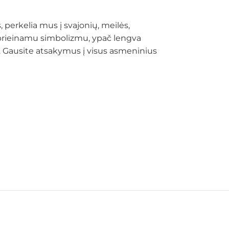
 perkelia mus į svajonių, meilės,
bai prieinamu simbolizmu, ypač lengva
itį. Gausite atsakymus į visus asmeninius