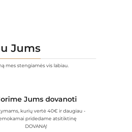
rbu Jums
eną mes stengiamės vis labiau.
orime Jums dovanoti
ymams, kurių vertė 40€ ir daugiau -
emokamai pridedame atsitiktinę
DOVANĄ!