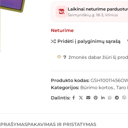
Laikinai neturime parduotu
Šeimyniškių g. 18-3, Vilnius
Neturime
Pridėti į palyginimų sąrašą
7
žmonės dabar žiūri šį pro
Produkto kodas:
GSH10011456O
Kategorijos:
Būrimo kortos
,
Taro 
Dalintis:
APRAŠYMAS
PAKAVIMAS IR PRISTATYMAS