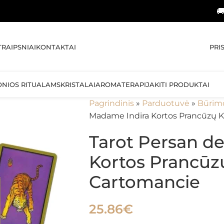
🚚 NEMOKA
PRI
TRAIPSNIAI
KONTAKTAI
ONIOS RITUALAMS
KRISTALAI
AROMATERAPIJA
KITI PRODUKTAI
Pagrindinis
»
Parduotuvė
»
Būrim
Madame Indira Kortos Prancūzų 
Tarot Persan d
Kortos Prancūz
Cartomancie
25.86
€