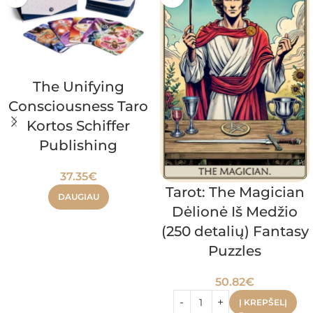
The Unifying
Consciousness Taro
Kortos Schiffer
Publishing
37.35
€
Tarot: The Magician
DAUGIAU
Dėlionė Iš Medžio
(250 detalių) Fantasy
Puzzles
50.82
€
Į KREPŠELĮ