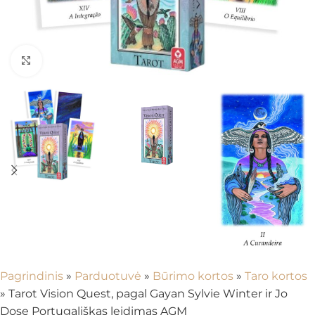
Spustelėkite, kad padidintumėte
Pagrindinis
»
Parduotuvė
»
Būrimo kortos
»
Taro kortos
»
Tarot Vision Quest, pagal Gayan Sylvie Winter ir Jo
Dose Portugališkas leidimas AGM