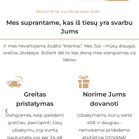
Darome tik tai, kuo tikime patys, todėl...
Mes suprantame, kas iš tiesų yra svarbu
Jums
Ir mes nevartojame žodžio “klientas”. Nes Jūs - mūsų draugai,
svečiai, įkvėpėjai. Būtent dėl to kas dieną mes stengiamės vis
labiau.
Greitas
Norime Jums
pristatymas
dovanoti
Stengiamės, kaip galėdami
Užsakymams, kurių vertė
greičiau, pasirūpinti Jūsų
40€ ir daugiau -
užsakymu, jog siuntą
nemokamai pridedame
gautumėte vos per 24-48
atsitiktinę DOVANĄ!