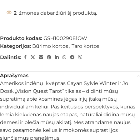
2
žmonės dabar žiūri šį produktą.
Produkto kodas:
GSH10029081OW
Kategorijos:
Būrimo kortos
,
Taro kortos
Dalintis:
Aprašymas
Amerikos indėnų įkvėptas Gayan Sylvie Winter ir Jo
Dosé. „Vision Quest Tarot“ tikslas – didinti mūsų
supratimą apie kosmines jėgas ir jų įtaką mūsų
individualiam keliui. Pasikeitusios perspektyvos, kurias
lemia kiekvienas naujas etapas, natūraliai didina mūsų
dėmesį ir plečia mūsų akiratį. Mes atrandame naujus
savo pasąmonės kelius ir mokomės suprasti jos
siunčiamus pranešimus.