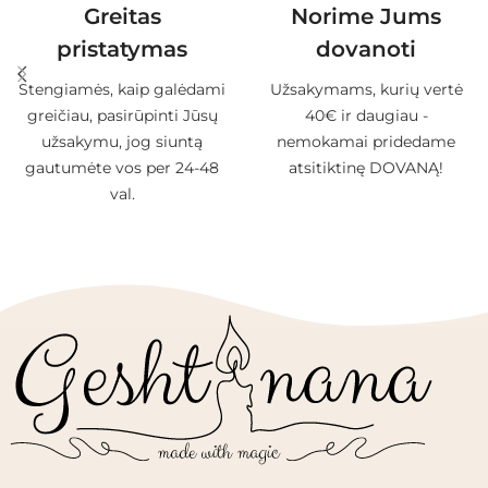
Greitas
Norime Jums
pristatymas
dovanoti
Stengiamės, kaip galėdami
Užsakymams, kurių vertė
greičiau, pasirūpinti Jūsų
40€ ir daugiau -
užsakymu, jog siuntą
nemokamai pridedame
gautumėte vos per 24-48
atsitiktinę DOVANĄ!
val.