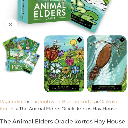
Spustelėkite, kad padidintumėte
Pagrindinis
»
Parduotuvė
»
Būrimo kortos
»
Orakulo
kortos
»
The Animal Elders Oracle kortos Hay House
The Animal Elders Oracle kortos Hay House