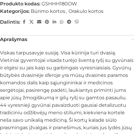
Produkto kodas:
GSHHH180OW
Kategorijos:
Būrimo kortos
,
Orakulo kortos
Dalintis:
Aprašymas
Viskas tarpusavyje susiję. Visa kūrinija turi dvasią.
Vietiniai gyventojai visada turėjo šventą ryšį su gyvūnais
ir elgėsi su jais kaip su garbingais vyresniaisiais. Gyvūnų
būtybės dvasinėje sferoje yra mūsų dvasinės paramos
komandos dalis kaip sąjungininkai ir medicinos
sergėtojai, pasirengę padėti, laukiantys priminti jums
apie jūsų žmogiškumą ir gilų ryšį su gamtos pasauliu.
44 vyresnieji gyvūnai pavaizduoti gausiai detalizuotu
tradiciniu odžibvėjų meno stiliumi, kiekviena kortelė
neša savo unikalią mediciną. Ši kortų kaladė siūlo
prasmingas įžvalgas ir pranešimus, kuriais jus lydės jūsų