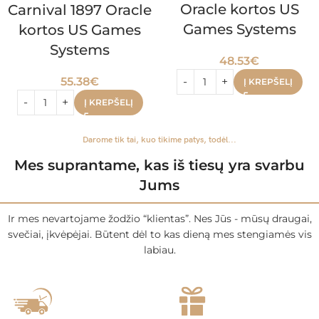
Oracle kortos US
Carnival 1897 Oracle
Games Systems
kortos US Games
Systems
48.53
€
55.38
€
Į KREPŠELĮ
Į KREPŠELĮ
Darome tik tai, kuo tikime patys, todėl...
Mes suprantame, kas iš tiesų yra svarbu
Jums
Ir mes nevartojame žodžio “klientas”. Nes Jūs - mūsų draugai,
svečiai, įkvėpėjai. Būtent dėl to kas dieną mes stengiamės vis
labiau.