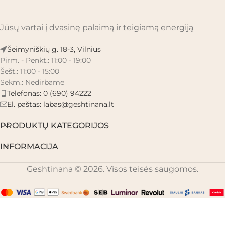
Jūsų vartai į dvasinę palaimą ir teigiamą energiją
Šeimyniškių g. 18-3, Vilnius
Pirm. - Penkt.: 11:00 - 19:00
Šešt.: 11:00 - 15:00
Sekm.: Nedirbame
Telefonas: 0 (690) 94222
El. paštas:
labas@geshtinana.lt
PRODUKTŲ KATEGORIJOS
INFORMACIJA
Geshtinana © 2026. Visos teisės saugomos.