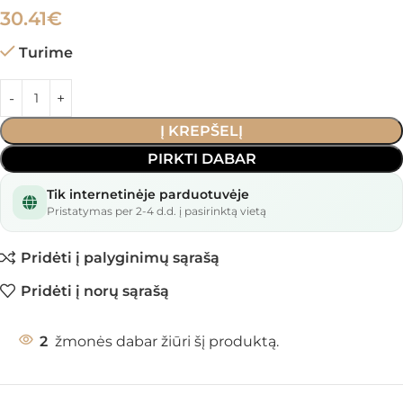
30.41
€
Turime
Į KREPŠELĮ
PIRKTI DABAR
Tik internetinėje parduotuvėje
Pristatymas per 2-4 d.d. į pasirinktą vietą
Pridėti į palyginimų sąrašą
Pridėti į norų sąrašą
2
žmonės dabar žiūri šį produktą.