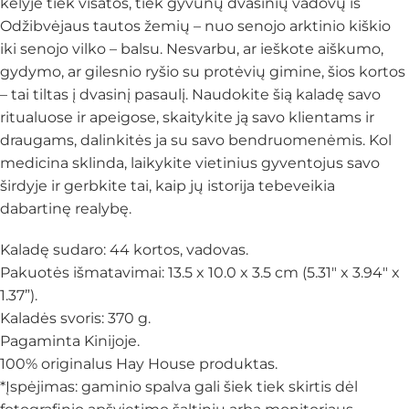
kelyje tiek visatos, tiek gyvūnų dvasinių vadovų iš
Odžibvėjaus tautos žemių – nuo senojo arktinio kiškio
iki senojo vilko – balsu. Nesvarbu, ar ieškote aiškumo,
gydymo, ar gilesnio ryšio su protėvių gimine, šios kortos
– tai tiltas į dvasinį pasaulį. Naudokite šią kaladę savo
ritualuose ir apeigose, skaitykite ją savo klientams ir
draugams, dalinkitės ja su savo bendruomenėmis. Kol
medicina sklinda, laikykite vietinius gyventojus savo
širdyje ir gerbkite tai, kaip jų istorija tebeveikia
dabartinę realybę.
Kaladę sudaro: 44 kortos, vadovas.
Pakuotės išmatavimai: 13.5 x 10.0 x 3.5 cm (5.31″ x 3.94″ x
1.37”).
Kaladės svoris: 370 g.
Pagaminta Kinijoje.
100% originalus Hay House produktas.
*Įspėjimas: gaminio spalva gali šiek tiek skirtis dėl